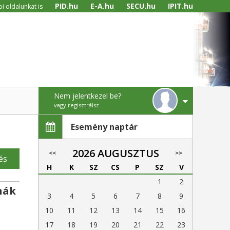
PID.hu
E-A.hu
SECU.hu
IPIT.hu
i oldalunkat is
Nem jelentkezel be?
vagy regisztrálsz
Esemény naptár
2026 AUGUSZTUS
<<
>>
és
H
K
SZ
CS
P
SZ
V
1
2
nák
3
4
5
6
7
8
9
10
11
12
13
14
15
16
17
18
19
20
21
22
23