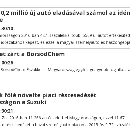
0,2 millió új autó eladásával számol az idé
e
:30:10
országon 2016-ban 42,1 százalékkal több, 5509 új autót értékesítet
 időszakához képest, és ezzel a magyar személyautó és haszongépj
lékra növelte piaci részesedését.
vet zárt a BorsodChem
:00:26
i BorsodChem Északkelet-Magyarország egyik legnagyobb foglalkozta
k fölé növelte piaci részesedését
zágon a Suzuki
:30:21
 Zrt. 2016-ban 11 266 autót adott el Magyarországon, ezzel 11,67
lte részesedését a hazai személyautó-piacon a 2015-ös 9,72 százalék