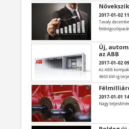
Növekszik
2017-01-02 11
Tavaly december
feldolgozóiparán
Új, autom
az ABB
2017-01-02 09
Az ABB kompakt k
4600 kW-ig terj
Félmilliár
2017-01-01 14
Nagy teljesítmé
Boldog új