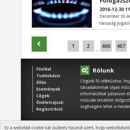
Földgázsz
2016-12-30 11
December 30-án 
társaság jogutód
1
2
466
467
...
Főoldal
Rólunk
Tudásbázis
Cégünk fő célkitűzése, ho
Állás
társadalomnak olyan műsza
Események
információkat juttasson e
Cégek
műszaki területen dolgoz
Önéletrajzok
segítségére lehet a mind
Regisztráció
Ez a weboldal cookie-kat (sütiket) használ azért, hogy weboldalunk
Kapcsolat
Impresszum
Jogi tudnivalók
Álta