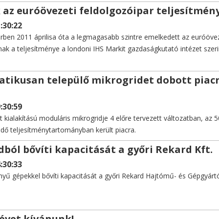
 az euróövezeti feldolgozóipar teljesítmén
:30:22
ben 2011 áprilisa óta a legmagasabb szintre emelkedett az euróöve
ak a teljesítménye a londoni IHS Markit gazdaságkutató intézet szeri
atikusan települő mikrogridet dobott piac
:30:59
ialakítású moduláris mikrogridje 4 előre tervezett változatban, az 5
edő teljesítménytartományban került piacra.
dból bővíti kapacitását a győri Rekard Kft.
:30:33
nyű gépekkel bővíti kapacitását a győri Rekard Hajtómű- és Gépgyártó
 évet kívánunk!