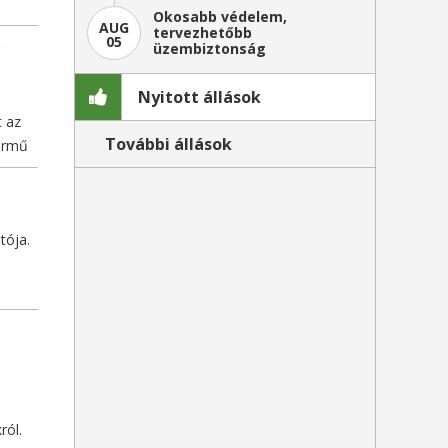
Okosabb védelem,
AUG
tervezhetőbb
n
05
üzembiztonság
Nyitott állások
t az
További állások
ármű
tója.
ról.