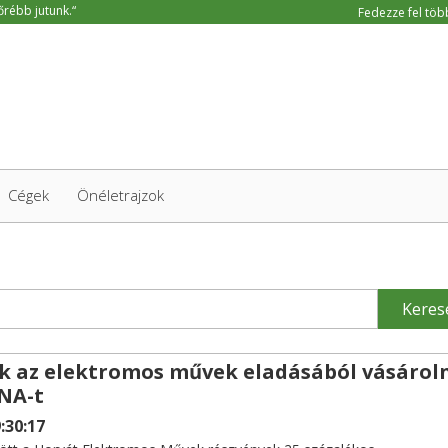
Fedezze fel több
Cégek
Önéletrajzok
Keres
k az elektromos művek eladásából vásárol
INA-t
:30:17