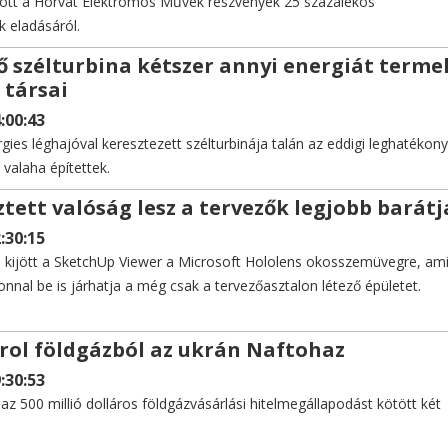
ött a Horvát Elektromos Művek részvények 25 százalékos
k eladásáról.
ő szélturbina kétszer annyi energiát termel
 társai
:00:43
gies léghajóval keresztezett szélturbinája talán az eddigi leghatékon
valaha építettek.
ztett valóság lesz a tervezők legjobb barátj
:30:15
kijött a SketchUp Viewer a Microsoft Hololens okosszemüvegre, ami
onnal be is járhatja a még csak a tervezőasztalon létező épületet.
árol földgázból az ukrán Naftohaz
:30:53
z 500 millió dolláros földgázvásárlási hitelmegállapodást kötött két