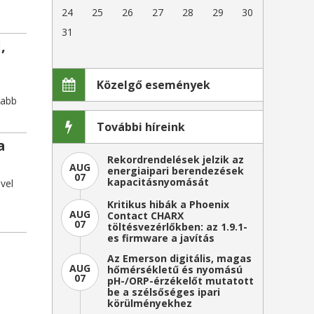
24
25
26
27
28
29
30
31
,
Közelgő események
yabb
További híreink
a
Rekordrendelések jelzik az
AUG
energiaipari berendezések
07
kapacitásnyomását
vel
Kritikus hibák a Phoenix
AUG
Contact CHARX
07
töltésvezérlőkben: az 1.9.1-
es firmware a javítás
Az Emerson digitális, magas
AUG
hőmérsékletű és nyomású
07
pH-/ORP-érzékelőt mutatott
be a szélsőséges ipari
körülményekhez