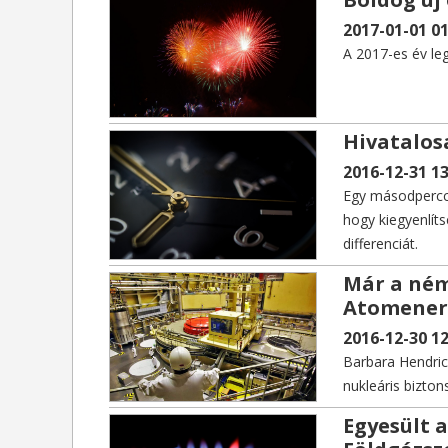
2017-01-01 01
A 2017-es év leg
Hivatalosa
2016-12-31 13
Egy másodpercce
hogy kiegyenlíts
differenciát.
Már a ném
Atomenerg
2016-12-30 12
Barbara Hendric
nukleáris bizton
számában vélemé
Egyesült a