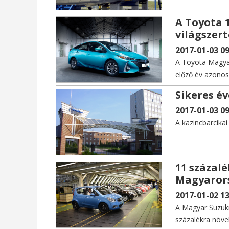
A Toyota 1
világszert
2017-01-03 09
A Toyota Magyar
előző év azonos
piacon 5,7 száza
Sikeres é
2017-01-03 09
A kazincbarcika
11 százalé
Magyarors
2017-01-02 13
A Magyar Suzuki
százalékra növe