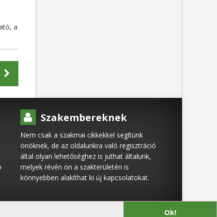
ató, a
Szakembereknek
Nem csak a szakmai cikkekkel segítünk
önöknek, de az oldalunkra való regisztráció
által olyan lehetőséghez is juthat általunk,
b
melyek révén ön a szakterületén is
könnyebben alakíthat ki új kapcsolatokat.
Ok!
© 2026 Minden jog fenntartva