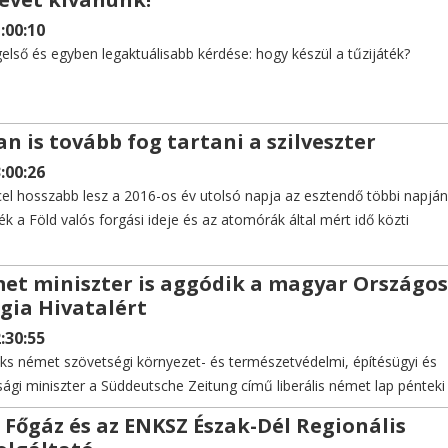
:00:10
első és egyben legaktuálisabb kérdése: hogy készül a tűzijáték?
n is tovább fog tartani a szilveszter
:00:26
l hosszabb lesz a 2016-os év utolsó napja az esztendő többi napján
ék a Föld valós forgási ideje és az atomórák által mért idő közti
et miniszter is aggódik a magyar Országos
ia Hivatalért
:30:55
ks német szövetségi környezet- és természetvédelmi, építésügyi és
sági miniszter a Süddeutsche Zeitung című liberális német lap pénteki
nyezte a kialakult helyzetet.
 Főgáz és az ENKSZ Észak-Dél Regionális