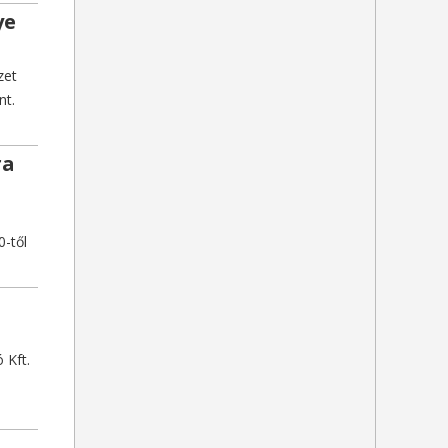
ye
zet
nt.
ra
0-től
 Kft.