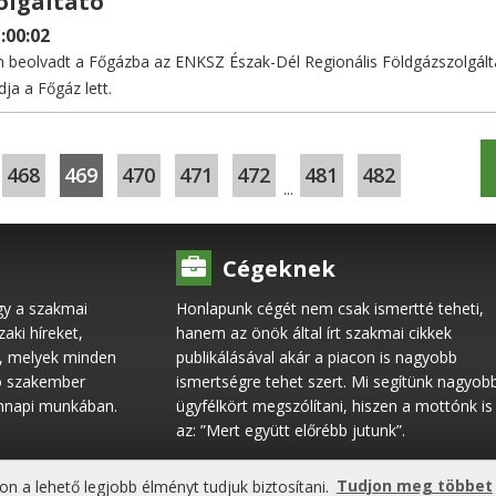
olgáltató
:00:02
beolvadt a Főgázba az ENKSZ Észak-Dél Regionális Földgázszolgált
ja a Főgáz lett.
468
469
470
471
472
481
482
...
Cégeknek
gy a szakmai
Honlapunk cégét nem csak ismertté teheti,
ki híreket,
hanem az önök által írt szakmai cikkek
l, melyek minden
publikálásával akár a piacon is nagyobb
ó szakember
ismertségre tehet szert. Mi segítünk nagyob
ennapi munkában.
ügyfélkört megszólítani, hiszen a mottónk is
az: ”Mert együtt előrébb jutunk”.
on a lehető legjobb élményt tudjuk biztosítani.
Tudjon meg többet
lános Szerződési Feltételek
Gyakori kérdések
Médiaajánlat