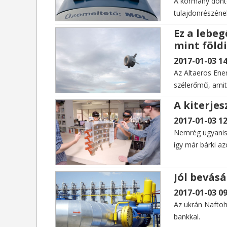
A kormány dönt
tulajdonrészéne
Ez a lebeg
mint földi
2017-01-03 14
Az Altaeros Ener
szélerőmű, amit 
A kiterjes
2017-01-03 12
Nemrég ugyanis 
így már bárki az
Jól bevás
2017-01-03 09
Az ukrán Naftoha
bankkal.