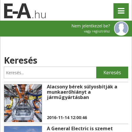
.hu
Nem jelentkezel be?
vagy regisztrálsz
Keresés
Keresés
Alacsony bérek súlyosbítják a
munkaerőhiányt a
járműgyártásban
2016-11-14 12:00:46
A General Electric is szemet