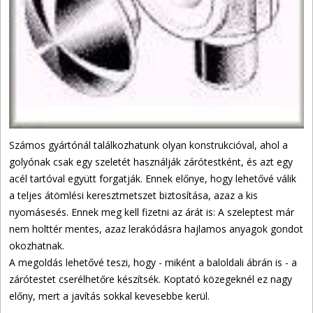
Számos gyártónál találkozhatunk olyan konstrukcióval, ahol a
golyónak csak egy szeletét használják zárótestként, és azt egy
acél tartóval együtt forgatják. Ennek előnye, hogy lehetővé válik
a teljes átömlési keresztmetszet biztosítása, azaz a kis
nyomásesés. Ennek meg kell fizetni az árát is: A szeleptest már
nem holttér mentes, azaz lerakódásra hajlamos anyagok gondot
okozhatnak.
A megoldás lehetővé teszi, hogy - miként a baloldali ábrán is - a
zárótestet cserélhetőre készítsék. Koptató közegeknél ez nagy
előny, mert a javítás sokkal kevesebbe kerül.