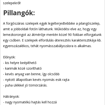
szelepekről!
Pillangók:
A forgószáras szelepek egyik legelterjedtebbike a pilangószelep,
amit a jobboldali fotón láthatunk. Működési elve az, hogy egy
lemezkorongot az átmérője mentén közel 90 fokban elforgatunk
egy csőben. E szelepek elfordulás-áteresztés karakterisztikája kb.
egyenszázalékos, tehát nyomásszabályozásra is alkalmas.
Előnyök:
- kis helyre beépíthető
- karimák közé szorítható
- kevés anyag van benne, így olcsóbb
- nyitott állapotban kevés nyomás esik rajta
- puha ülékkel jó tömörzárás.
Hátrányok:
- nagy nyomatékú hajtás kell hozzá