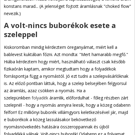
konstans marad... (A jelenséget fojtott áramlásnak "choked flow"
nevezik.)
A volt-nincs buborékok esete a
szeleppel
Kiskoromban mindig kérdeztem öreganyámat, miért kell a
bablevest kuktában főzni. Azt mondta: "Mert hamarabb megfő."
Hiába kérdeztem hogy miért, használható választ csak később
fizikaórán kaptam, amikor megtudtam hogy a folyadékok
forráspontja függ a nyomástól. Jó ezt tudni a szelepvásárlóknak
is. Az előző pontban láttuk, hogy a szelep belsejében felgyorsul
az áramlás, azaz csökken a nyomás. Ha a
szelepünkben
folyadék
áramlik, előfordulhat - főleg részben zárt
szelepnél - hogy a nyomás annyira leesik, hogy a közeg odabenn
felforr! Ez milliónyi buborék villámgyors keletkezésével jár, majd
e buborékok a közeg lassulásakor bekövetkező
nyomásnövekedés hatására összeroppannak és újból
folyadékká válnak. Volt-nincs buborék! Odabenn ez a folyamat