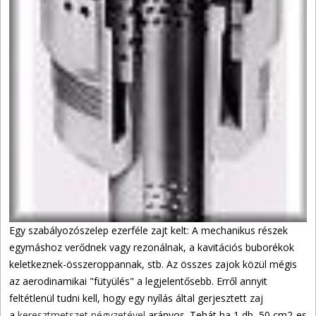
Egy szabályozószelep ezerféle zajt kelt: A mechanikus részek
egymáshoz verődnek vagy rezonálnak, a kavitációs buborékok
keletkeznek-összeroppannak, stb. Az összes zajok közül mégis
az aerodinamikai "fütyülés" a legjelentősebb. Erről annyit
feltétlenül tudni kell, hogy egy nyílás által gerjesztett zaj
a
keresztmetszet négyzetével
arányos. Tehát ha 1 db, 50 cm2-es