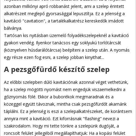
azonban milliónyi apró robbanást jelent, ami a szelep érintett
alkatrészeit meglepő gyorsasággal lepusztítja. Ez a jelenség a
kavitáció "cavitation", a tartalékalkatrész kereskedők imádott
bálványa.
Tartósan kis nyitásban üzemelő folyadékszelepeknél a kavitáció
gyakori vendég. Ilyenkor tanácsos egy soklyukú torlótárcsát
(köznyelven húsdarálótárcsa) beépíteni a szelep után. A nyomás
egy része ezen fog esni, a szelep jobban kinyithat...
A pezsgőfürdő készítő szelep
Az előbbi szelepben dúló kavitációnak azonnal véget vethetünk,
ha a szelep mögötti nyomást nem engedjük viszaemelkedni a
gőznyomás fölé. Ekkor a buborékok megmaradnak és a
közeggel együtt távoznak, mintha csak pezsgőfürdőt akarnánk
táplálni. Ez a jelenség is eszi a szelepalkatrészeket, de korántsem
annyira mint a kavitáció. Ezt kiforrásnak "flashing" nevezi a
szakirodalom. Hogy mi tette tönkre a szelepünk dugóját, a
roncsolt felület jellegéből megállapíthatjuk: Ha a kopási felület