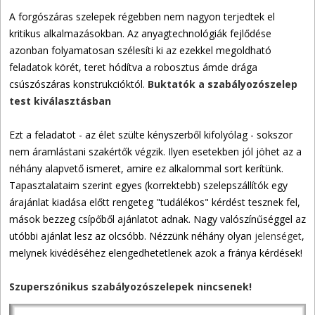
A forgószáras szelepek régebben nem nagyon terjedtek el
kritikus alkalmazásokban. Az anyagtechnológiák fejlődése
azonban folyamatosan szélesíti ki az ezekkel megoldható
feladatok körét, teret hódítva a robosztus ámde drága
csúszószáras konstrukcióktól.
Buktatók a szabályozószelep
test kiválasztásban
Ezt a feladatot - az élet szülte kényszerből kifolyólag - sokszor
nem áramlástani szakértők végzik. Ilyen esetekben jól jöhet az a
néhány alapvető ismeret, amire ez alkalommal sort kerítünk.
Tapasztalataim szerint egyes (korrektebb) szelepszállítók egy
árajánlat kiadása előtt rengeteg "tudálékos" kérdést tesznek fel,
mások bezzeg csípőből ajánlatot adnak. Nagy valószínűséggel az
utóbbi ajánlat lesz az olcsóbb. Nézzünk néhány olyan
jelenséget
,
melynek kivédéséhez elengedhetetlenek azok a fránya kérdések!
Szuperszónikus szabályozószelepek nincsenek!