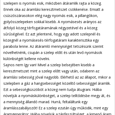
szelepen is nyomás esik, miközben átáramlik rajta a közeg.
Ennek oka az áramlási keresztmetszet csökkenése. Emiatt a
csúszószárasokon elég nagy nyomás esik, a pillangókon,
golyósszelepeken sokkal kisebb. A nyomásesés arányos az
átfolyó közeg térfogatáramának négyzetével és a közeg
sűrűségével. Ez azt jelentené, hogy egy adott szelepnél és
közegnél a nyomásesés-térfogatáram karakterisztika egy
parabola lenne. Az átáramló mennyiséget tetszésünk szerint
növelhetnénk, csupán a szelep előtt és után levő nyomások
különbségét kellene növelni.
Sajnos nem így van! Mivel a szelep belsejében kisebb a
keresztmetszet mint a szelep előtt vagy után, odabenn az
áramlási sebesség jóval nagyobb. Elérhető az az állapot, mikor a
szelepben a gáz a hangsebességet közelítő sebességgel áramlik.
Ezt a sebességküszöböt a közeg nem tudja átugrani. Hiába
növeljük a nyomáskülönbséget, a szelep telítődésbe megy át, és
a mennyiség állandó marad. Hurrá, feltaláltunk egy
áramlásszabályozót! Ez a szelep ezután úgy működik, mint egy
áramgenerátor: Hiába növeljük a tápfeszültséget, a kimenő áram