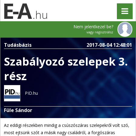
.hu
Nem jelentkezel be?
vagy regisztrálsz
Tudásbázis
2017-08-04 12:48:01
Szabályozó szelepek 3.
rész
PID.hu
Füle Sándor
Az eddigi részekben mindig a csúszószáras szelepekről volt szó,
most ejtsünk szót a másik nagy családról, a forgószáras