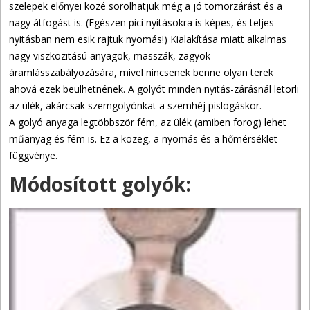
szelepek előnyei közé sorolhatjuk még a jó tömörzárást és a
nagy átfogást is. (Egészen pici nyitásokra is képes, és teljes
nyitásban nem esik rajtuk nyomás!) Kialakítása miatt alkalmas
nagy viszkozitású anyagok, masszák, zagyok
áramlásszabályozására, mivel nincsenek benne olyan terek
ahová ezek beülhetnének. A golyót minden nyitás-zárásnál letörli
az ülék, akárcsak szemgolyónkat a szemhéj pislogáskor.
A golyó anyaga legtöbbször fém, az ülék (amiben forog) lehet
műanyag és fém is. Ez a közeg, a nyomás és a hőmérséklet
függvénye.
Módosított golyók: