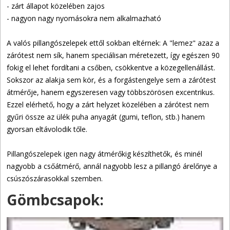
- zárt állapot közelében zajos
- nagyon nagy nyomásokra nem alkalmazható
A valós pillangószelepek ettől sokban eltérnek: A "lemez" azaz a
zárótest nem sík, hanem speciálisan méretezett, így egészen 90
fokig el lehet fordítani a csőben, csökkentve a közegellenállást.
Sokszor az alakja sem kör, és a forgástengelye sem a zárótest
átmérője, hanem egyszeresen vagy többszörösen excentrikus.
Ezzel elérhető, hogy a zárt helyzet közelében a zárótest nem
gyűri össze az ülék puha anyagát (gumi, teflon, stb.) hanem
gyorsan eltávolodik tőle.
Pillangószelepek igen nagy átmérőkig készíthetők, és minél
nagyobb a csőátmérő, annál nagyobb lesz a pillangó árelőnye a
csúszószárasokkal szemben.
Gömbcsapok: