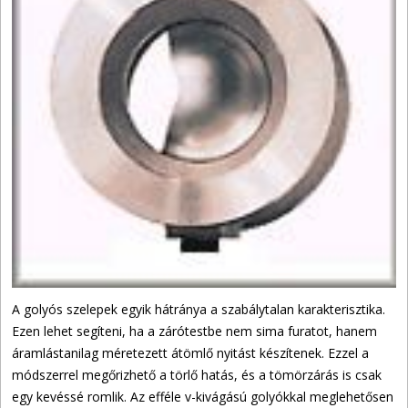
A golyós szelepek egyik hátránya a szabálytalan karakterisztika.
Ezen lehet segíteni, ha a zárótestbe nem sima furatot, hanem
áramlástanilag méretezett átömlő nyitást készítenek. Ezzel a
módszerrel megőrizhető a törlő hatás, és a tömörzárás is csak
egy kevéssé romlik. Az efféle v-kivágású golyókkal meglehetősen