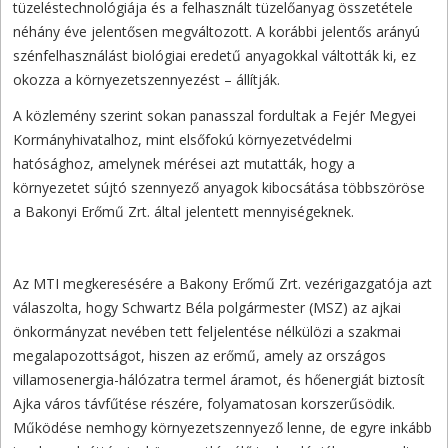
tüzeléstechnológiája és a felhasznált tüzelőanyag összetétele
néhány éve jelentősen megváltozott. A korábbi jelentős arányú
szénfelhasználást biológiai eredetű anyagokkal váltották ki, ez
okozza a környezetszennyezést – állítják.
A közlemény szerint sokan panasszal fordultak a Fejér Megyei
Kormányhivatalhoz, mint elsőfokú környezetvédelmi
hatósághoz, amelynek mérései azt mutatták, hogy a
környezetet sújtó szennyező anyagok kibocsátása többszöröse
a Bakonyi Erőmű Zrt. által jelentett mennyiségeknek.
Az MTI megkeresésére a Bakony Erőmű Zrt. vezérigazgatója azt
válaszolta, hogy Schwartz Béla polgármester (MSZ) az ajkai
önkormányzat nevében tett feljelentése nélkülözi a szakmai
megalapozottságot, hiszen az erőmű, amely az országos
villamosenergia-hálózatra termel áramot, és hőenergiát biztosít
Ajka város távfűtése részére, folyamatosan korszerűsödik.
Működése nemhogy környezetszennyező lenne, de egyre inkább