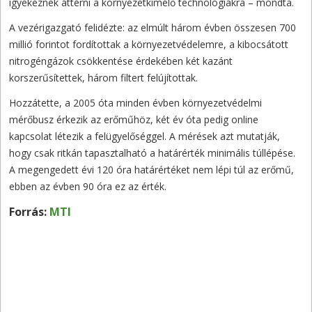
igyekeznek áttérni a környezetkímélő technológiákra – mondta.
A vezérigazgató felidézte: az elmúlt három évben összesen 700
millió forintot fordítottak a környezetvédelemre, a kibocsátott
nitrogéngázok csökkentése érdekében két kazánt
korszerűsítettek, három filtert felújítottak.
Hozzátette, a 2005 óta minden évben környezetvédelmi
mérőbusz érkezik az erőműhöz, két év óta pedig online
kapcsolat létezik a felügyelőséggel. A mérések azt mutatják,
hogy csak ritkán tapasztalható a határérték minimális túllépése.
A megengedett évi 120 óra határértéket nem lépi túl az erőmű,
ebben az évben 90 óra ez az érték.
Forrás:
MTI