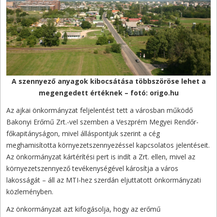
A szennyező anyagok kibocsátása többszöröse lehet a
megengedett értéknek – fotó: origo.hu
Az ajkai önkormányzat feljelentést tett a városban működő
Bakonyi Erőmű Zrt.-vel szemben a Veszprém Megyei Rendőr-
főkapitányságon, mivel álláspontjuk szerint a cég
meghamisította környezetszennyezéssel kapcsolatos jelentéseit.
Az önkormányzat kártérítési pert is indít a Zrt. ellen, mivel az
környezetszennyező tevékenységével károsítja a város
lakosságát – áll az MTI-hez szerdán eljuttatott önkormányzati
közleményben.
Az önkormányzat azt kifogásolja, hogy az erőmű