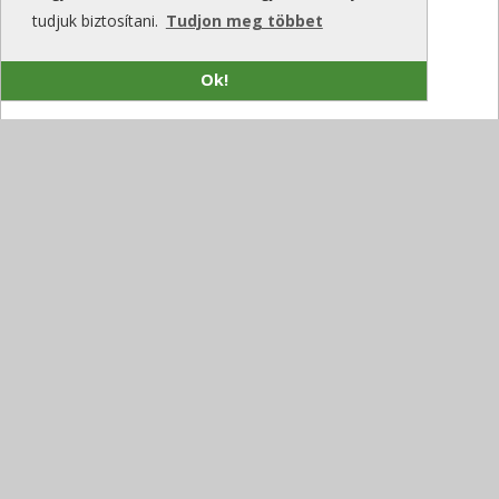
tudjuk biztosítani.
Tudjon meg többet
Ok!
A Navitas szigetelt TO-247 tokozást mutatott
be nagyfeszültségű SiC MOSFET-ekhez
Napelemes rendszerrel lesz még
fenntarthatóbb a Schneider Electric MG Zala