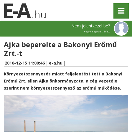
.hu
Nem jelentkezel be?
vagy regisztrálsz
Ajka beperelte a Bakonyi Erőmű
Zrt.-t
2016-12-15 11:00:46
|
e-a.hu
|
Környezetszennyezés miatt feljelentést tett a Bakonyi
Erőmű Zrt. ellen Ajka önkormányzata, a cég vezetője
szerint nem környezetszennyező az erőmű működése.