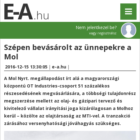
.hu
Nem jelentkezel be?
vagy regisztrálsz
Szépen bevásárolt az ünnepekre a
Mol
2016-12-15 13:30:05
|
e-a.hu
|
A Mol Nyrt. megállapodást írt alá a magyarországi
központú OT Industries-csoport 51 százalékos
részesedésének megvásárlására, a többségi tulajdonrész
megszerzése mellett az olaj- és gázipari tervező és
kivitelező vállalat irányítási joga kizárólagosan a Molhoz
kerül – közölte az olajtársaság az MTI-vel. A tranzakció
zárásához versenyhatósági jóváhagyás szükséges.