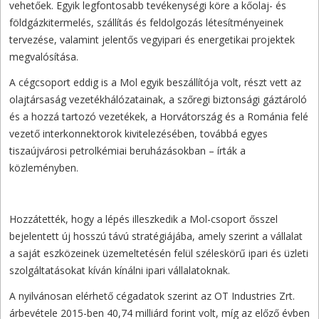
vehetőek. Egyik legfontosabb tevékenységi köre a kőolaj- és
földgázkitermelés, szállítás és feldolgozás létesítményeinek
tervezése, valamint jelentős vegyipari és energetikai projektek
megvalósítása.
A cégcsoport eddig is a Mol egyik beszállítója volt, részt vett az
olajtársaság vezetékhálózatainak, a szőregi biztonsági gáztároló
és a hozzá tartozó vezetékek, a Horvátország és a Románia felé
vezető interkonnektorok kivitelezésében, továbbá egyes
tiszaújvárosi petrolkémiai beruházásokban – írták a
közleményben.
Hozzátették, hogy a lépés illeszkedik a Mol-csoport ősszel
bejelentett új hosszú távú stratégiájába, amely szerint a vállalat
a saját eszközeinek üzemeltetésén felül széleskörű ipari és üzleti
szolgáltatásokat kíván kínálni ipari vállalatoknak.
A nyilvánosan elérhető cégadatok szerint az OT Industries Zrt.
árbevétele 2015-ben 40,74 milliárd forint volt, míg az előző évben