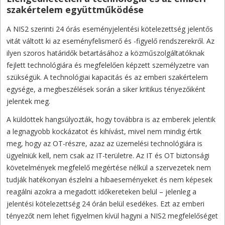
szakértelem együttműködése
A NIS2 szerinti 24 órás eseményjelentési kötelezettség jelentős
vitát váltott ki az eseményfelismerő és -figyelő rendszerekről. Az
ilyen szoros határidők betartásához a közműszolgáltatóknak
fejlett technológiára és megfelelően képzett személyzetre van
szükségük. A technológiai kapacitás és az emberi szakértelem
egysége, a megbeszélések során a siker kritikus tényezőiként
jelentek meg.
A küldöttek hangsúlyozták, hogy továbbra is az emberek jelentik
a legnagyobb kockázatot és kihívást, mivel nem mindig értik
meg, hogy az OT-részre, azaz az üzemelési technológiára is
ügyelniük kell, nem csak az IT-területre. Az IT és OT biztonsági
követelmények megfelelő megértése nélkül a szervezetek nem
tudják hatékonyan észlelni a hibaeseményeket és nem képesek
reagálni azokra a megadott időkereteken belül – jelenleg a
jelentési kötelezettség 24 órán belül esedékes. Ezt az emberi
tényezőt nem lehet figyelmen kívül hagyni a NIS2 megfelelőséget