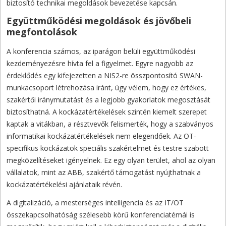
biztosító technikai megoldások bevezetése kapcsán.
Együttműködési megoldások és jövőbeli
megfontolások
A konferencia számos, az iparágon belüli együttműködési
kezdeményezésre hívta fel a figyelmet. Egyre nagyobb az
érdeklődés egy kifejezetten a NIS2-re összpontosító SWAN-
munkacsoport létrehozása iránt, úgy vélem, hogy ez értékes,
szakértői iránymutatást és a legjobb gyakorlatok megosztását
biztosíthatná. A kockázatértékelések szintén kiemelt szerepet
kaptak a vitákban, a résztvevők felismerték, hogy a szabványos
informatikai kockázatértékelések nem elegendőek. Az OT-
specifikus kockázatok speciális szakértelmet és testre szabott
megközelítéseket igényelnek. Ez egy olyan terület, ahol az olyan
vállalatok, mint az ABB, szakértő támogatást nyújthatnak a
kockázatértékelési ajánlataik révén.
A digitalizáció, a mesterséges intelligencia és az IT/OT
összekapcsolhatóság szélesebb körű konferenciatémái is