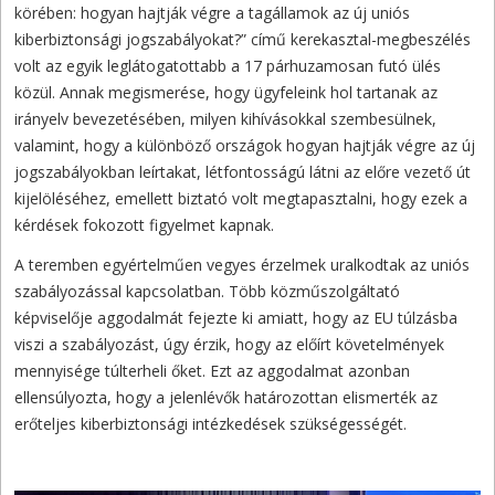
körében: hogyan hajtják végre a tagállamok az új uniós
kiberbiztonsági jogszabályokat?” című kerekasztal-megbeszélés
volt az egyik leglátogatottabb a 17 párhuzamosan futó ülés
közül. Annak megismerése, hogy ügyfeleink hol tartanak az
irányelv bevezetésében, milyen kihívásokkal szembesülnek,
valamint, hogy a különböző országok hogyan hajtják végre az új
jogszabályokban leírtakat, létfontosságú látni az előre vezető út
kijelöléséhez, emellett biztató volt megtapasztalni, hogy ezek a
kérdések fokozott figyelmet kapnak.
A teremben egyértelműen vegyes érzelmek uralkodtak az uniós
szabályozással kapcsolatban. Több közműszolgáltató
képviselője aggodalmát fejezte ki amiatt, hogy az EU túlzásba
viszi a szabályozást, úgy érzik, hogy az előírt követelmények
mennyisége túlterheli őket. Ezt az aggodalmat azonban
ellensúlyozta, hogy a jelenlévők határozottan elismerték az
erőteljes kiberbiztonsági intézkedések szükségességét.