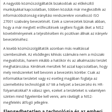
A nagyobb közműszolgáltatók bizakodóak az előkészítő
munkájukkal kapcsolatban, többen közülük már megkezdték az
információbiztonság-irányítási rendszerekre vonatkozó ISO
27001 szabvány bevezetését. Ezek a szervezetek bíznak abban,
hogy a már megtett erőfeszítéseik segíteni fogják őket a NIS2
követelményeinek a teljesítésében és pozitívan állnak az irányelv
bevezetéséhez.
A kisebb közműszolgáltatók azonban más realitással
szembesülnek. Az elsődleges kihívás számukra nem a műszaki
megvalósítás, hanem inkább a hatókör és az alkalmazási terület
meghatározása. Kérdések merültek fel azzal kapcsolatban, hogy
mely rendszereket kell bevonni a bevezetés körébe: Csak az
informatikai területet vagy ez esetleg magában foglalja az
üzemeltetési technológiát is? Mi a helyzet a beszerzési és HR-
folyamatokkal? A válasz igen, ezeket a területeket is valamilyen
szinten mind figyelembe kell venni, ami rávilágít a NIS2-
megfelelés átfogó jellegére.
Elengedhetetlen a technológia és az emberi