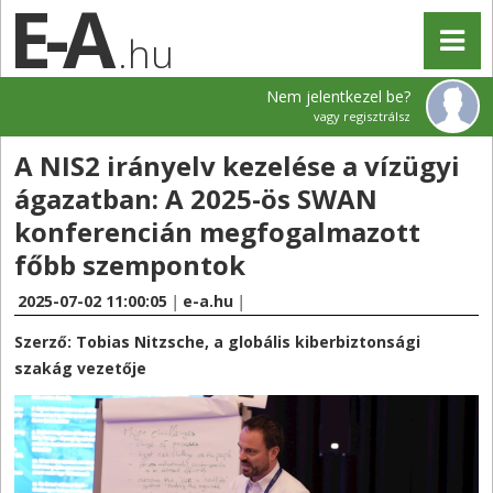
.hu
Nem jelentkezel be?
vagy regisztrálsz
A NIS2 irányelv kezelése a vízügyi
ágazatban: A 2025-ös SWAN
konferencián megfogalmazott
főbb szempontok
2025-07-02 11:00:05
|
e-a.hu
|
Szerző: Tobias Nitzsche, a globális kiberbiztonsági
szakág vezetője