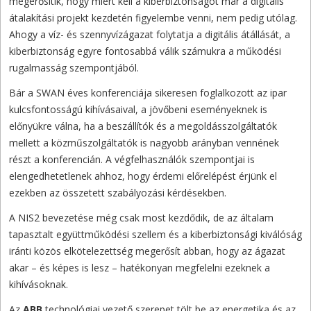
megerősítik, hogy miért kell a kiberbiztonságot már a digitális
átalakítási projekt kezdetén figyelembe venni, nem pedig utólag.
Ahogy a víz- és szennyvízágazat folytatja a digitális átállását, a
kiberbiztonság egyre fontosabbá válik számukra a működési
rugalmasság szempontjából.
Bár a SWAN éves konferenciája sikeresen foglalkozott az ipar
kulcsfontosságú kihívásaival, a jövőbeni eseményeknek is
előnyükre válna, ha a beszállítók és a megoldásszolgáltatók
mellett a közműszolgáltatók is nagyobb arányban vennének
részt a konferencián. A végfelhasználók szempontjai is
elengedhetetlenek ahhoz, hogy érdemi előrelépést érjünk el
ezekben az összetett szabályozási kérdésekben.
A NIS2 bevezetése még csak most kezdődik, de az általam
tapasztalt együttműködési szellem és a kiberbiztonsági kiválóság
iránti közös elkötelezettség megerősít abban, hogy az ágazat
akar – és képes is lesz – hatékonyan megfelelni ezeknek a
kihívásoknak.
Az
ABB
technológiai vezető szerepet tölt be az energetika és az