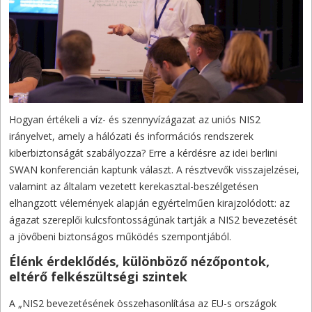
Hogyan értékeli a víz- és szennyvízágazat az uniós NIS2
irányelvet, amely a hálózati és információs rendszerek
kiberbiztonságát szabályozza? Erre a kérdésre az idei berlini
SWAN konferencián kaptunk választ. A résztvevők visszajelzései,
valamint az általam vezetett kerekasztal-beszélgetésen
elhangzott vélemények alapján egyértelműen kirajzolódott: az
ágazat szereplői kulcsfontosságúnak tartják a NIS2 bevezetését
a jövőbeni biztonságos működés szempontjából.
Élénk érdeklődés, különböző nézőpontok,
eltérő felkészültségi szintek
A „NIS2 bevezetésének összehasonlítása az EU-s országok