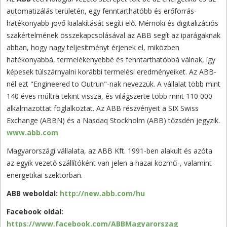
automatizálás területén, egy fenntarthatóbb és erőforrás-
hatékonyabb jövő kialakítását segíti elő. Mérnöki és digitalizációs
szakértelmének összekapcsolásával az ABB segít az iparágaknak
abban, hogy nagy teljesítményt érjenek el, miközben
hatékonyabbá, termelékenyebbé és fenntarthatóbbá válnak, így
képesek túlszárnyalni korábbi termelési eredményeiket. Az ABB-
nél ezt "Engineered to Outrun"-nak nevezzük. A vállalat több mint
140 éves múltra tekint vissza, és világszerte több mint 110 000
alkalmazottat foglalkoztat. Az ABB részvényeit a SIX Swiss
Exchange (ABBN) és a Nasdaq Stockholm (ABB) tőzsdén jegyzik.
www.abb.com
Magyarországi vállalata, az ABB Kft. 1991-ben alakult és azóta
az egyik vezető szállítóként van jelen a hazai közmű-, valamint
energetikai szektorban.
ABB weboldal:
http://new.abb.com/hu
Facebook oldal:
https://www.facebook.com/ABBMagyarorszag