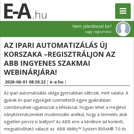
.hu
Nem jelentkezel be?
vagy regisztrálsz
AZ IPARI AUTOMATIZÁLÁS ÚJ
KORSZAKA –REGISZTRÁLJON AZ
ABB INGYENES SZAKMAI
WEBINÁRJÁRA!
2026-06-01 08:30:22
|
e-a.hu
|
Az ipari automatizálás világa gyorsabban változik, mint valaha. A
gyárak és ipari egységek üzemeltetői egyre gyakrabban
szembesülnek ugyanazzal a kihívással, hogyan lehet a meglévő
irányítórendszereket modernizálni anélkül, hogy a termelés akár
egyetlen percre is leálljon? Az ABB erre a kérdésre ad konkrét,
megvalósítható választ az ABB Ability™ System 800xA® 7.0 és