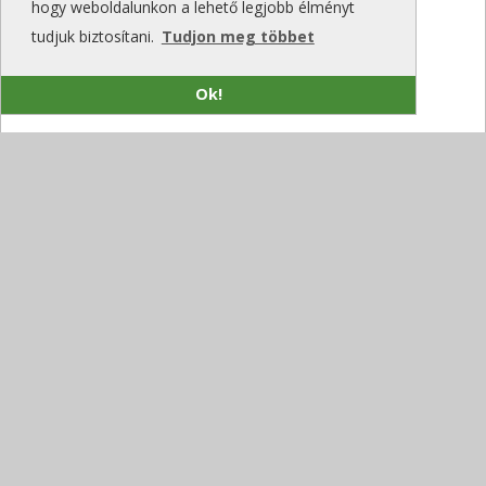
hogy weboldalunkon a lehető legjobb élményt
tudjuk biztosítani.
Tudjon meg többet
Ok!
A versenyképesség szempontjából
kulcstényező lesz az ipari intelligencia
alkalmazása a Schneider Electric friss
kutatása szerint