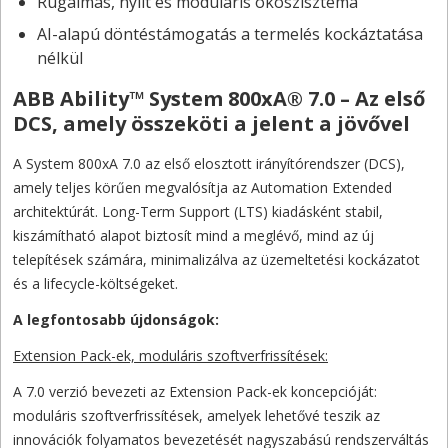
Rugalmas, nyílt és moduláris ökoszisztéma
AI-alapú döntéstámogatás a termelés kockáztatása
nélkül
ABB Ability™ System 800xA® 7.0 – Az első
DCS, amely összeköti a jelent a jövővel
A System 800xA 7.0 az első elosztott irányítórendszer (DCS),
amely teljes körűen megvalósítja az Automation Extended
architektúrát. Long-Term Support (LTS) kiadásként stabil,
kiszámítható alapot biztosít mind a meglévő, mind az új
telepítések számára, minimalizálva az üzemeltetési kockázatot
és a lifecycle-költségeket.
A legfontosabb újdonságok:
Extension Pack-ek, moduláris szoftverfrissítések:
A 7.0 verzió bevezeti az Extension Pack-ek koncepcióját:
moduláris szoftverfrissítések, amelyek lehetővé teszik az
innovációk folyamatos bevezetését nagyszabású rendszerváltás