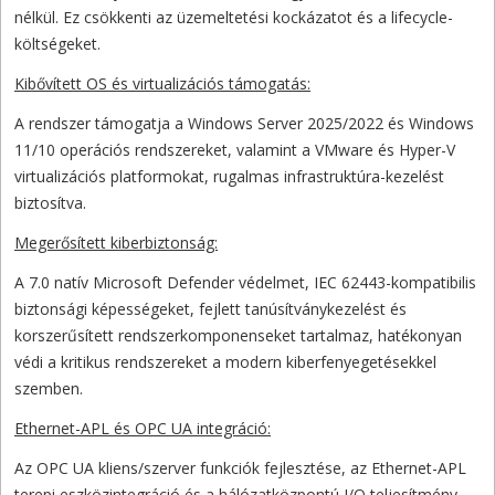
nélkül. Ez csökkenti az üzemeltetési kockázatot és a lifecycle-
költségeket.
Kibővített OS és virtualizációs támogatás:
A rendszer támogatja a Windows Server 2025/2022 és Windows
11/10 operációs rendszereket, valamint a VMware és Hyper-V
virtualizációs platformokat, rugalmas infrastruktúra-kezelést
biztosítva.
Megerősített kiberbiztonság:
A 7.0 natív Microsoft Defender védelmet, IEC 62443-kompatibilis
biztonsági képességeket, fejlett tanúsítványkezelést és
korszerűsített rendszerkomponenseket tartalmaz, hatékonyan
védi a kritikus rendszereket a modern kiberfenyegetésekkel
szemben.
Ethernet-APL és OPC UA integráció:
Az OPC UA kliens/szerver funkciók fejlesztése, az Ethernet-APL
terepi eszközintegráció és a hálózatközpontú I/O teljesítmény