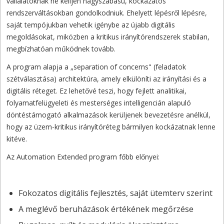
vállalatoknak ne kelljen nagyszabású, kockázatos
rendszerváltásokban gondolkodniuk. Ehelyett lépésről lépésre,
saját tempójukban vehetik igénybe az újabb digitális
megoldásokat, miközben a kritikus irányítórendszerek stabilan,
megbízhatóan működnek tovább.
A program alapja a „separation of concerns" (feladatok
szétválasztása) architektúra, amely elkülöníti az irányítási és a
digitális réteget. Ez lehetővé teszi, hogy fejlett analitikai,
folyamatfelügyeleti és mesterséges intelligencián alapuló
döntéstámogató alkalmazások kerüljenek bevezetésre anélkül,
hogy az üzem-kritikus irányítóréteg bármilyen kockázatnak lenne
kitéve.
Az Automation Extended program főbb előnyei:
Fokozatos digitális fejlesztés, saját ütemterv szerint
A meglévő beruházások értékének megőrzése