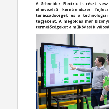
A Schneider Electric is részt ve
elnevezésű keretrendszer fejle
tanácsadócégek és a technológiai
tagjaként. A megoldás már bizony
termelőcégeket a működési kiválósá