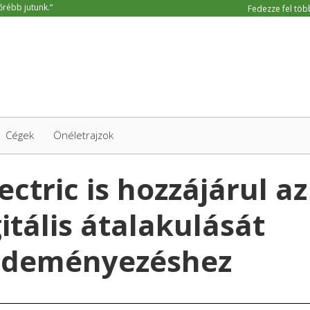
Fedezze fel több
Cégek
Önéletrajzok
ectric is hozzájárul az
gitális átalakulását
ezdeményezéshez