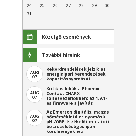
)
24
25
26
27
28
29
30
a
31
g
a
Közelgő események
További híreink
Rekordrendelések jelzik az
AUG
energiaipari berendezések
07
kapacitásnyomását
Kritikus hibák a Phoenix
AUG
Contact CHARX
07
töltésvezérlőkben: az 1.9.1-
es firmware a javítás
Az Emerson digitális, magas
AUG
hőmérsékletű és nyomású
07
pH-/ORP-érzékelőt mutatott
be a szélsőséges ipari
körülményekhez