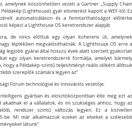
al, amelynek köszönhetően vezeti a Gartner „Supply Chai
c Példakép (Lighthouse) gyár elismerést kapott a WEF-től. E
vezérelt automatizáláson és a fenntarthatóságot előtérb
ió képezi a Lighthouse OS keretrendszer alapját.
ásra, de nincs előttük egy olyan koherens út, amelyne
 nagy léptékben megvalósíthatnák. A Lighthouse OS erre 
ág legjobb gyárai által hosszú évek alatt szerzett gyakorlat
okat egy olyan keretrendszerré formálja, amelyet bármel
 hogy a Példakép-szintű teljesítményt reális célként állítsu
lettebb szereplők számára legyen az”
asági Fórum technológiai és innovációs vezetője.
 intelligens gyárban és elosztóközpontban élte meg ezt a
ol akadnak el a vállalatok, és mi szükséges ahhoz, hogy a
 valódi, rendszer szintű változás legyen. Ez a közvetle
S-be. Mi már alkalmazzuk ezeket az elveket a széleseb
ményeket látunk”