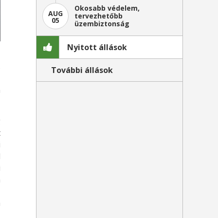
Okosabb védelem,
AUG
tervezhetőbb
05
üzembiztonság
Nyitott állások
,
s
További állások
z
a
g
t
i
d
i
a
z
a