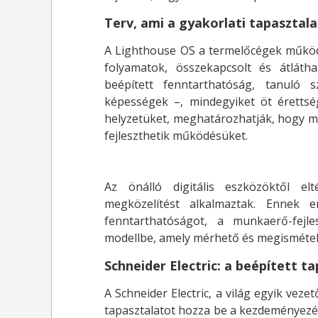
Terv, ami a gyakorlati tapasztal
A Lighthouse OS a termelőcégek működ
folyamatok, összekapcsolt és átláth
beépített fenntarthatóság, tanuló sz
képességek –, mindegyiket öt érettségi
helyzetüket, meghatározhatják, hogy mi
fejleszthetik működésüket.
Az önálló digitális eszközöktől el
megközelítést alkalmaztak. Ennek e
fenntarthatóságot, a munkaerő-fejl
modellbe, amely mérhető és megismétel
Schneider Electric: a beépített t
A Schneider Electric, a világ egyik veze
tapasztalatot hozza be a kezdeményezés