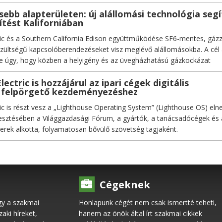
isebb alapterületen: új alállomási technológia segí
ítést Kaliforniában
ric és a Southern California Edison együttműködése SF6-mentes, gázz
szültségű kapcsolóberendezéseket visz meglévő alállomásokba. A cél
e úgy, hogy közben a helyigény és az üvegházhatású gázkockázat
lectric is hozzájárul az ipari cégek digitális
t felpörgető kezdeményezéshez
ric is részt vesz a „Lighthouse Operating System” (Lighthouse OS) el
lesztésében a Világgazdasági Fórum, a gyártók, a tanácsadócégek és 
nerek alkotta, folyamatosan bővülő szövetség tagjaként.
Cégeknek
gy a szakmai
Honlapunk cégét nem csak ismertté teheti,
ki híreket,
hanem az önök által írt szakmai cikkek