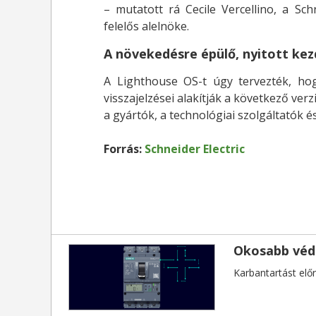
– mutatott rá Cecile Vercellino, a Schn
felelős alelnöke.
A növekedésre épülő, nyitott k
A Lighthouse OS-t úgy tervezték, hogy
visszajelzései alakítják a következő ve
a gyártók, a technológiai szolgáltatók é
Forrás:
Schneider Electric
Okosabb véd
Karbantartást el