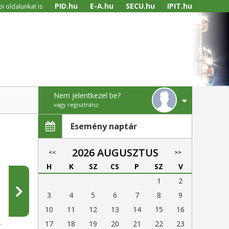
PID.hu
E-A.hu
SECU.hu
IPIT.hu
i oldalunkat is
Nem jelentkezel be?
vagy regisztrálsz
Esemény naptár
2026 AUGUSZTUS
<<
>>
H
K
SZ
CS
P
SZ
V
1
2
3
4
5
6
7
8
9
10
11
12
13
14
15
16
17
18
19
20
21
22
23