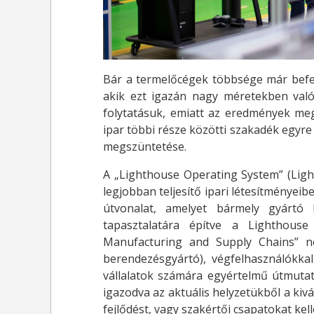
Bár a termelőcégek többsége már befek
akik ezt igazán nagy méretekben valós
folytatásuk, emiatt az eredmények megm
ipar többi része közötti szakadék egyre
megszüntetése.
A „Lighthouse Operating System” (Light
legjobban teljesítő ipari létesítményeib
útvonalat, amelyet bármely gyártó 
tapasztalatára építve a Lighthous
Manufacturing and Supply Chains” ne
berendezésgyártó), végfelhasználókka
vállalatok számára egyértelmű útmutat
igazodva az aktuális helyzetükből a kiv
fejlődést, vagy szakértői csapatokat ke