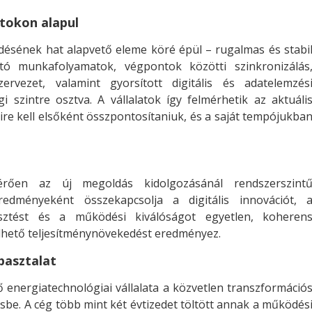
atokon alapul
ésének hat alapvető eleme köré épül – rugalmas és stabi
ató munkafolyamatok, végpontok közötti szinkronizálás
ervezet, valamint gyorsított digitális és adatelemzés
 szintre osztva. A vállalatok így felmérhetik az aktuáli
re kell elsőként összpontosítaniuk, és a saját tempójukba
térően az új megoldás kidolgozásánál rendszerszint
redményeként összekapcsolja a digitális innovációt, 
esztést és a működési kiválóságot egyetlen, koheren
hető teljesítménynövekedést eredményez.
apasztalat
tő energiatechnológiai vállalata a közvetlen transzformáció
be. A cég több mint két évtizedet töltött annak a működés