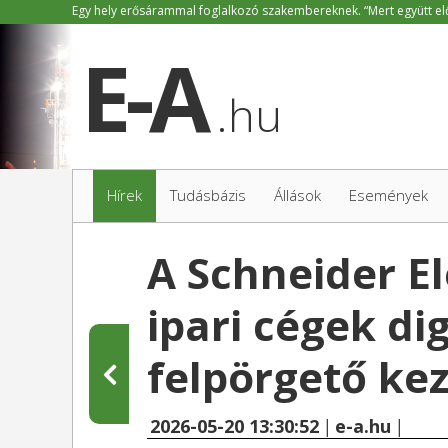
.hu
Hírek
Tudásbázis
Állások
Események
A Schneider El
ipari cégek di
felpörgető k
2026-05-20 13:30:52
|
e-a.hu
|