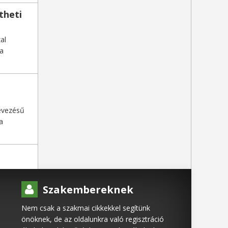
theti
al
 a
nevezésű
a
Szakembereknek
Nem csak a szakmai cikkekkel segítünk
önöknek, de az oldalunkra való regisztráció