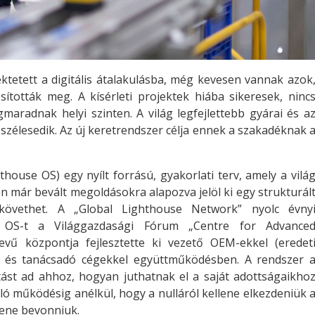
tetett a digitális átalakulásba, még kevesen vannak azok
ították meg. A kísérleti projektek hiába sikeresek, ninc
aradnak helyi szinten. A világ legfejlettebb gyárai és a
 szélesedik. Az új keretrendszer célja ennek a szakadéknak 
house OS) egy nyílt forrású, gyakorlati terv, amely a vilá
en már bevált megoldásokra alapozva jelöl ki egy strukturál
követhet. A „Global Lighthouse Network” nyolc évny
e OS-t a Világgazdasági Fórum „Centre for Advance
vű központja fejlesztette ki vezető OEM-ekkel (eredet
l és tanácsadó cégekkel együttműködésben. A rendszer 
ást ad ahhoz, hogyan juthatnak el a saját adottságaikho
áló működésig anélkül, hogy a nulláról kellene elkezdeniük 
llene bevonniuk.