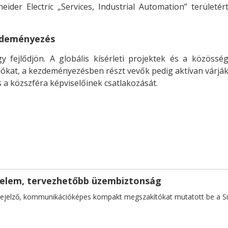
eider Electric „Services, Industrial Automation” területér
ezdeményezés
 fejlődjön. A globális kísérleti projektek és a közössé
rziókat, a kezdeményezésben részt vevők pedig aktívan várjá
s a közszféra képviselőinek csatlakozását.
elem, tervezhetőbb üzembiztonság
őrejelző, kommunikációképes kompakt megszakítókat mutatott be a S