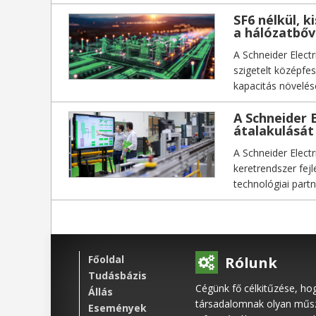
SF6 nélkül, k
a hálózatbőv
A Schneider Elect
szigetelt középfe
kapacitás növelés
csökkenjen.
A Schneider E
átalakulásá
A Schneider Elect
keretrendszer fej
technológiai part
Főoldal
Rólunk
Tudásbázis
Cégünk fő célkitűzése, ho
Állás
társadalomnak olyan műsza
Események