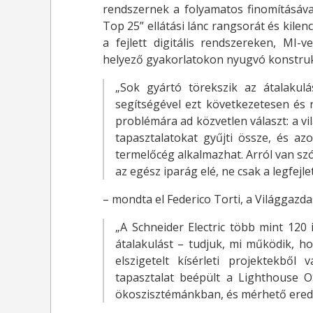
rendszernek a folyamatos finomításáv
Top 25” ellátási lánc rangsorát és kilen
a fejlett digitális rendszereken, MI-
helyező gyakorlatokon nyugvó konstrukc
„Sok gyártó törekszik az átalakul
segítségével ezt következetesen és
problémára ad közvetlen választ: a vil
tapasztalatokat gyűjti össze, és az
termelőcég alkalmazhat. Arról van szó,
az egész iparág elé, ne csak a legfej
– mondta el Federico Torti, a Világgazd
„A Schneider Electric több mint 120
átalakulást – tudjuk, mi működik, h
elszigetelt kísérleti projektekből
tapasztalat beépült a Lighthouse O
ökoszisztémánkban, és mérhető ered