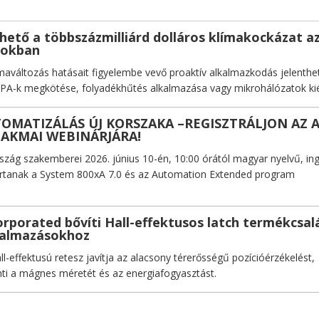
hető a többszázmilliárd dolláros klímakockázat a
tokban
maváltozás hatásait figyelembe vevő proaktív alkalmazkodás jelenthet
PPA-k megkötése, folyadékhűtés alkalmazása vagy mikrohálózatok kié
TOMATIZÁLÁS ÚJ KORSZAKA –REGISZTRÁLJON AZ 
ZAKMAI WEBINÁRJÁRA!
ág szakemberei 2026. június 10-én, 10:00 órától magyar nyelvű, in
tartanak a System 800xA 7.0 és az Automation Extended program
orporated bővíti Hall-effektusos latch termékcsal
kalmazásokhoz
all-effektusú retesz javítja az alacsony térerősségű pozícióérzékelést,
ti a mágnes méretét és az energiafogyasztást.