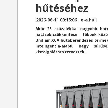
hűtéséhez
2026-06-11 09:15:06
|
e-a.hu
|
Akár 25 százalékkal nagyobb haté
hatások csökkentése – többek között
Uniflair XCA hűtőberendezés termé
intelligencia-alapú, nagy sűrű
kiszolgálására tervezték.