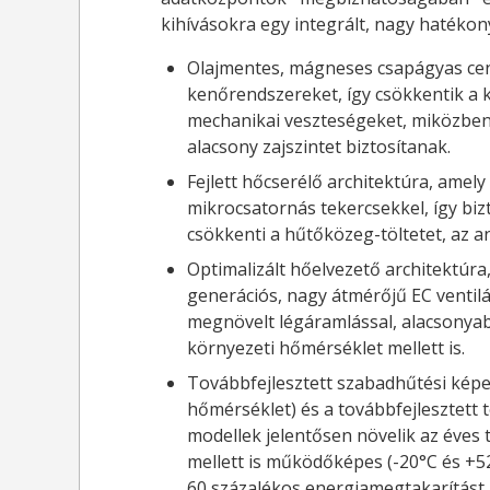
kihívásokra egy integrált, nagy hatékon
Olajmentes, mágneses csapágyas cen
kenőrendszereket, így csökkentik a 
mechanikai veszteségeket, miközben
alacsony zajszintet biztosítanak.
Fejlett hőcserélő architektúra, amel
mikrocsatornás tekercsekkel, így biz
csökkenti a hűtőközeg-töltetet, az a
Optimalizált hőelvezető architektúra,
generációs, nagy átmérőjű EC ventil
megnövelt légáramlással, alacsonyab
környezeti hőmérséklet mellett is.
Továbbfejlesztett szabadhűtési kép
hőmérséklet) és a továbbfejlesztet
modellek jelentősen növelik az éves t
mellett is működőképes (-20°C és +52
60 százalékos energiamegtakarítást 