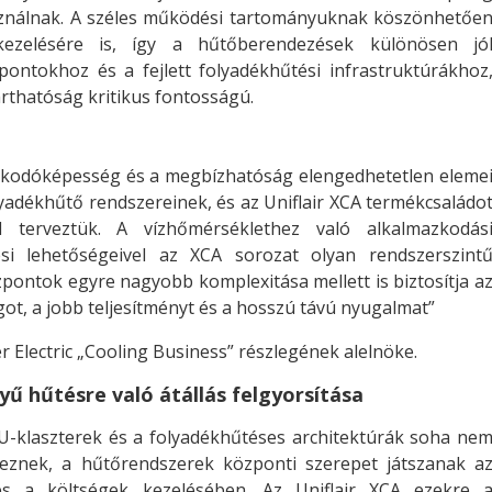
ználnak. A széles működési tartományuknak köszönhetőe
ezelésére is, így a hűtőberendezések különösen jó
pontokhoz és a fejlett folyadékhűtési infrastruktúrákhoz
rthatóság kritikus fontosságú.
zkodóképesség és a megbízhatóság elengedhetetlen eleme
yadékhűtő rendszereinek, és az Uniflair XCA termékcsaládo
el terveztük. A vízhőmérséklethez való alkalmazkodás
ési lehetőségeivel az XCA sorozat olyan rendszerszint
zpontok egyre nagyobb komplexitása mellett is biztosítja a
t, a jobb teljesítményt és a hosszú távú nyugalmat”
 Electric „Cooling Business” részlegének alelnöke.
yű hűtésre való átállás felgyorsítása
PU-klaszterek és a folyadékhűtéses architektúrák soha ne
yeznek, a hűtőrendszerek központi szerepet játszanak a
s a költségek kezelésében. Az Uniflair XCA ezekre 