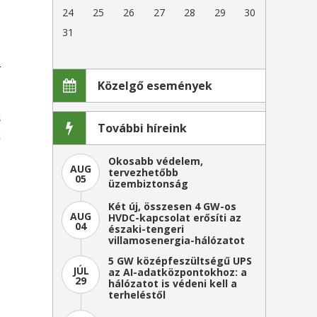
24
25
26
27
28
29
30
31
i
Közelgő események
,
s
További híreink
k
Okosabb védelem,
AUG
tervezhetőbb
05
üzembiztonság
Két új, összesen 4 GW-os
AUG
HVDC-kapcsolat erősíti az
04
északi-tengeri
villamosenergia-hálózatot
5 GW középfeszültségű UPS
JÚL
az AI-adatközpontokhoz: a
29
hálózatot is védeni kell a
terheléstől