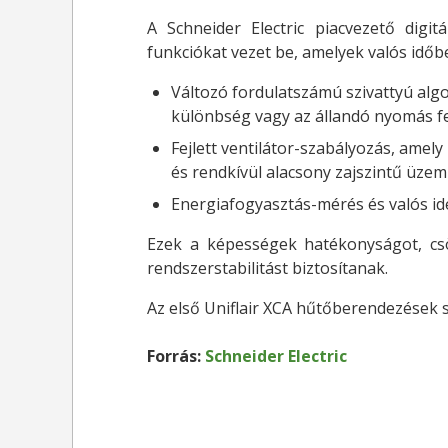
A Schneider Electric piacvezető digi
funkciókat vezet be, amelyek valós időbe
Változó fordulatszámú szivattyú alg
különbség vagy az állandó nyomás f
Fejlett ventilátor-szabályozás, amel
és rendkívül alacsony zajszintű üze
Energiafogyasztás-mérés és valós id
Ezek a képességek hatékonyságot, cs
rendszerstabilitást biztosítanak.
Az első Uniflair XCA hűtőberendezések s
Forrás:
Schneider Electric