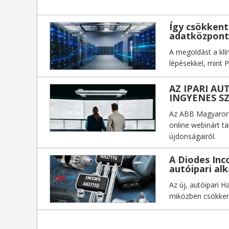
Így csökkent
adatközpon
A megoldást a klí
lépésekkel, mint 
AZ IPARI AU
INGYENES S
Az ABB Magyarorsz
online webinárt 
újdonságairól.
A Diodes Inc
autóipari al
Az új, autóipari H
miközben csökken