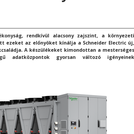
konyság, rendkívül alacsony zajszint, a környezet
 ezeket az előnyöket kínálja a Schneider Electric új
kcsaládja. A készülékeket kimondottan a mestersége
ségű adatközpontok gyorsan változó igényeine