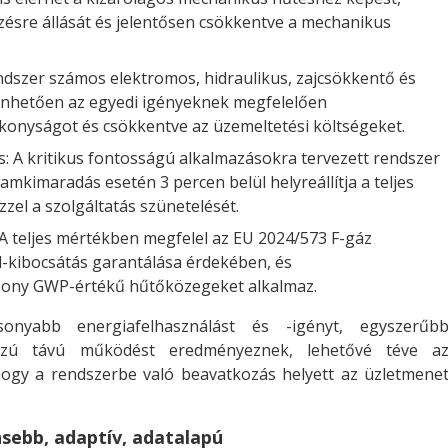
zésre állását és jelentősen csökkentve a mechanikus
dszer számos elektromos, hidraulikus, zajcsökkentő és
önhetően az egyedi igényeknek megfelelően
tékonyságot és csökkentve az üzemeltetési költségeket.
: A kritikus fontosságú alkalmazásokra tervezett rendszer
ramkimaradás esetén 3 percen belül helyreállítja a teljes
zel a szolgáltatás szünetelését.
CA teljes mértékben megfelel az EU 2024/573 F-gáz
d-kibocsátás garantálása érdekében, és
acsony GWP-értékű hűtőközegeket alkalmaz.
onyabb energiafelhasználást és -igényt, egyszerűb
sszú távú működést eredményeznek, lehetővé téve a
ogy a rendszerbe való beavatkozás helyett az üzletmene
nsebb, adaptív, adatalapú