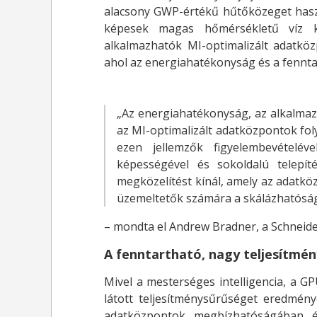
alacsony GWP-értékű hűtőközeget has
képesek magas hőmérsékletű víz k
alkalmazhatók MI-optimalizált adatköz
ahol az energiahatékonyság és a fennta
„Az energiahatékonyság, az alkalma
az MI-optimalizált adatközpontok fol
ezen jellemzők figyelembevételév
képességével és sokoldalú telepít
megközelítést kínál, amely az adatkö
üzemeltetők számára a skálázhatóságo
– mondta el Andrew Bradner, a Schneider
A fenntartható, nagy teljesítmén
Mivel a mesterséges intelligencia, a G
látott teljesítménysűrűséget eredmén
adatközpontok megbízhatóságában é