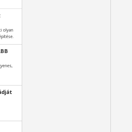
z
i olyan
pítése.
ABB
gyenes,
ádját