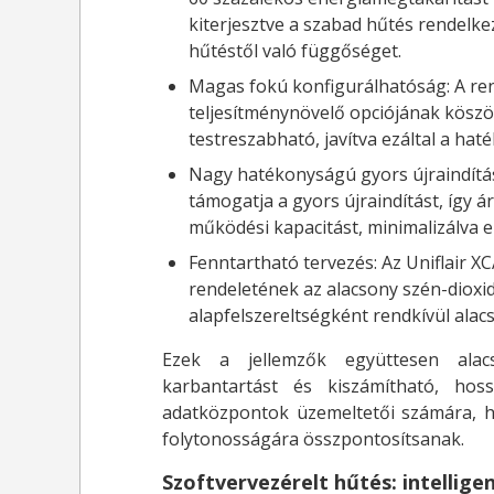
kiterjesztve a szabad hűtés rendelke
hűtéstől való függőséget.
Magas fokú konfigurálhatóság: A ren
teljesítménynövelő opciójának kösz
testreszabható, javítva ezáltal a ha
Nagy hatékonyságú gyors újraindítás
támogatja a gyors újraindítást, így á
működési kapacitást, minimalizálva ez
Fenntartható tervezés: Az Uniflair X
rendeletének az alacsony szén-dioxi
alapfelszereltségként rendkívül al
Ezek a jellemzők együttesen alacs
karbantartást és kiszámítható, ho
adatközpontok üzemeltetői számára, h
folytonosságára összpontosítsanak.
Szoftvervezérelt hűtés: intellige