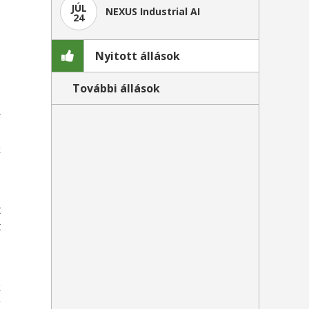
JÚL
NEXUS Industrial AI
24
Nyitott állások
További állások
r
z
k
z
t
t
-
k
g