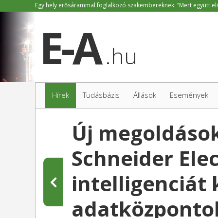
.hu
Hírek
Tudásbázis
Állások
Események
Új megoldásoka
Schneider Ele
intelligenciát 
adatközponto