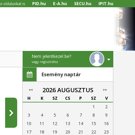
PID.hu
E-A.hu
SECU.hu
IPIT.hu
i oldalunkat is
Nem jelentkezel be?
vagy regisztrálsz
Esemény naptár
2026 AUGUSZTUS
<<
>>
H
K
SZ
CS
P
SZ
V
1
2
3
4
5
6
7
8
9
10
11
12
13
14
15
16
17
18
19
20
21
22
23