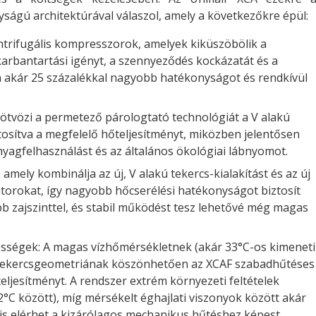
yságú architektúrával válaszol, amely a következőkre épül:
trifugális kompresszorok, amelyek kiküszöbölik a
karbantartási igényt, a szennyeződés kockázatát és a
 akár 25 százalékkal nagyobb hatékonyságot és rendkívül
y ötvözi a permetező párologtató technológiát a V alakú
tosítva a megfelelő hőteljesítményt, miközben jelentősen
nyagfelhasználást és az általános ökológiai lábnyomot.
 amely kombinálja az új, V alakú tekercs-kialakítást és az új
átorokat, így nagyobb hőcserélési hatékonyságot biztosít
b zajszinttel, és stabil működést tesz lehetővé még magas
ességek: A magas vízhőmérsékletnek (akár 33°C-os kimeneti
t tekercsgeometriának köszönhetően az XCAF szabadhűtéses
eljesítményt. A rendszer extrém környezeti feltételek
°C között), míg mérsékelt éghajlati viszonyok között akár
is elérhet a kizárólagos mechanikus hűtéshez képest,