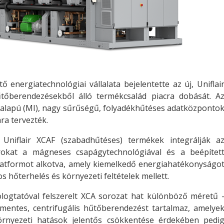
tő energiatechnológiai vállalata bejelentette az új, Uniflai
tőberendezésekből álló termékcsalád piacra dobását. A
-alapú (MI), nagy sűrűségű, folyadékhűtéses adatközponto
ra tervezték.
 Uniflair XCAF (szabadhűtéses) termékek integrálják a
orokat a mágneses csapágytechnológiával és a beépítet
platformot alkotva, amely kiemelkedő energiahatékonyságo
os hőterhelés és környezeti feltételek mellett.
ogtatóval felszerelt XCA sorozat hat különböző méretű 
jmentes, centrifugális hűtőberendezést tartalmaz, amelye
környezeti hatások jelentős csökkentése érdekében pedi