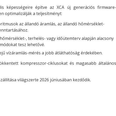
tális képességeire építve az XCA új generációs firmware
n optimalizálják a teljesítményt:
oritmusok az állandó áramlás, az állandó hőmérséklet-
enntartásához.
y hőmérséklet-, terhelés- vagy időütemterv alapján alacsony
mmódokat tesz lehetővé.
ejű vízáramlás-mérés a jobb átláthatóság érdekében.
ökkentett kompresszor-ciklusokat és magasabb általáno
zállítása világszerte 2026 júniusában kezdődik.