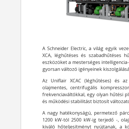
A Schneider Electric, a világ egyik veze
XCA, léghűtéses és szabadhűtéses hű
eszközöket a mesterséges intelligencia
gyorsan változó igényeinek kiszolgálásá
Az Uniflair XCAC (léghűtéses) és az
olajmentes, centrifugális kompressz
frekvenciaváltókkal, egy olyan hűtési 
és működési stabilitást biztosít változat
A nagy hatékonyságú, permetező párol
1200 kW-tól 2500 kW-ig terjedő -, ola
kiváló hőteljesítményt nyújtanak, a 