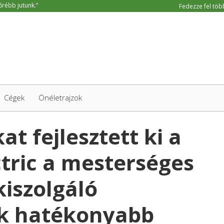
Fedezze fel több
Cégek
Önéletrajzok
t fejlesztett ki a
ctric a mesterséges
kiszolgáló
k hatékonyabb