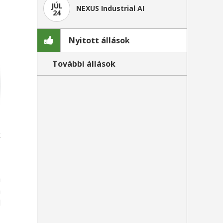
JÚL
NEXUS Industrial AI
24
Nyitott állások
További állások
k
,
a
a
l