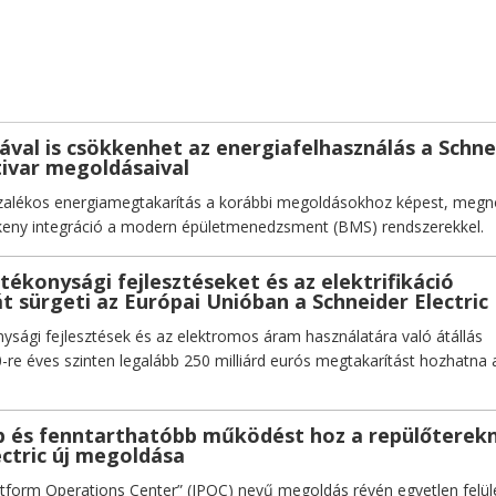
val is csökkenhet az energiafelhasználás a Schne
ltivar megoldásaival
zalékos energiamegtakarítás a korábbi megoldásokhoz képest, megn
keny integráció a modern épületmenedzsment (BMS) rendszerekkel.
tékonysági fejlesztéseket és az elektrifikáció
t sürgeti az Európai Unióban a Schneider Electric
ysági fejlesztések és az elektromos áram használatára való átállás
0-re éves szinten legalább 250 milliárd eurós megtakarítást hozhatna 
 és fenntarthatóbb működést hoz a repülőterek
ectric új megoldása
atform Operations Center” (IPOC) nevű megoldás révén egyetlen felül