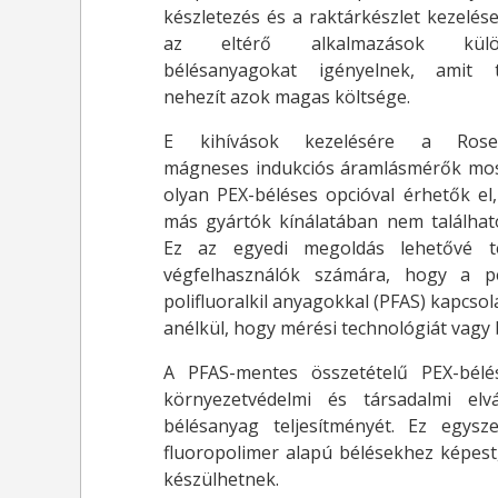
készletezés és a raktárkészlet kezelése
az eltérő alkalmazások külö
bélésanyagokat igényelnek, amit 
nehezít azok magas költsége.
E kihívások kezelésére a Rose
mágneses indukciós áramlásmérők mos
olyan PEX-béléses opcióval érhetők el
más gyártók kínálatában nem találhat
Ez az egyedi megoldás lehetővé t
végfelhasználók számára, hogy a p
polifluoralkil anyagokkal (PFAS) kapcso
anélkül, hogy mérési technológiát vagy b
A PFAS-mentes összetételű PEX-bélés
környezetvédelmi és társadalmi el
bélésanyag teljesítményét. Ez egysz
fluoropolimer alapú bélésekhez képest
készülhetnek.