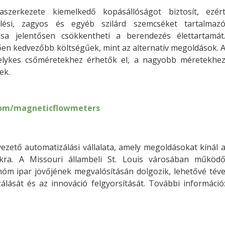
aszerkezete kiemelkedő kopásállóságot biztosít, ezér
lési, zagyos és egyéb szilárd szemcséket tartalmaz
sa jelentősen csökkentheti a berendezés élettartamát
ően kedvezőbb költségűek, mint az alternatív megoldások. 
velykes csőméretekhez érhetők el, a nagyobb méretekhe
ek.
om/magneticflowmeters
ezető automatizálási vállalata, amely megoldásokat kínál 
sokra. A Missouri állambeli St. Louis városában működ
nóm ipar jövőjének megvalósításán dolgozik, lehetővé tév
lását és az innováció felgyorsítását. További információ