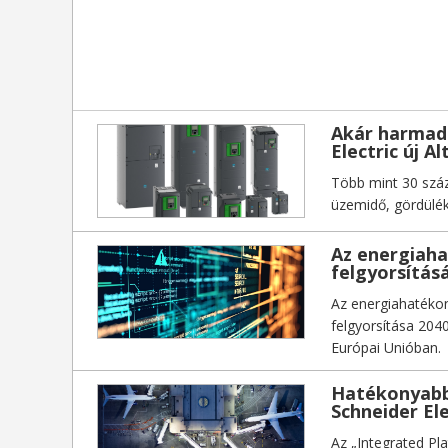
Akár harmadá
Electric új A
Több mint 30 szá
üzemidő, gördülé
Az energiaha
felgyorsításá
Az energiahatékon
felgyorsítása 204
Európai Unióban.
Hatékonyabb
Schneider El
Az „Integrated Pl