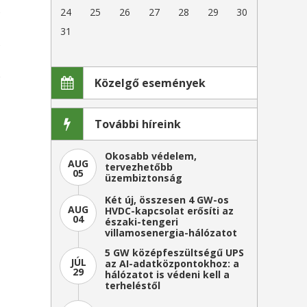
s
24
25
26
27
28
29
30
,
31
s
z
b
Közelgő események
,
További híreink
Okosabb védelem,
AUG
tervezhetőbb
05
üzembiztonság
Két új, összesen 4 GW-os
AUG
HVDC-kapcsolat erősíti az
04
északi-tengeri
villamosenergia-hálózatot
5 GW középfeszültségű UPS
JÚL
az AI-adatközpontokhoz: a
29
hálózatot is védeni kell a
terheléstől