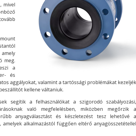
, mivel
nböző
tovább
mount
tantól
, amely
ó meg.
eszi a
er- és
latos aggályokat, valamint a tartóssági problémákat kezeljé
eszállítót kellene váltaniuk.
ek segítik a felhasználókat a szigorodó szabályozási
várásoknak való megfelelésben, miközben megőrzik 
erűbb anyagválasztást és készletezést tesz lehetővé 
, amelyek alkalmazástól függően eltérő anyagösszetételle