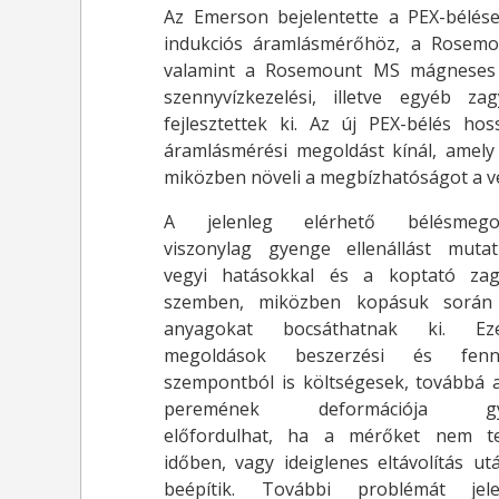
Az Emerson bejelentette a PEX-bélé
indukciós áramlásmérőhöz, a Rosemo
valamint a Rosemount MS mágneses i
szennyvízkezelési, illetve egyéb z
fejlesztettek ki. Az új PEX-bélés h
áramlásmérési megoldást kínál, amely 
miközben növeli a megbízhatóságot a v
A jelenleg elérhető bélésmegol
viszonylag gyenge ellenállást muta
vegyi hatásokkal és a koptató zag
szemben, miközben kopásuk során
anyagokat bocsáthatnak ki. E
megoldások beszerzési és fennt
szempontból is költségesek, továbbá 
peremének deformációja gy
előfordulhat, ha a mérőket nem tel
időben, vagy ideiglenes eltávolítás ut
beépítik. További problémát je