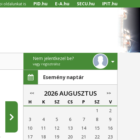
PID.hu
E-A.hu
SECU.hu
IPIT.hu
i oldalunkat is
Nem jelentkezel be?
vagy regisztrálsz
Esemény naptár
2026 AUGUSZTUS
<<
>>
H
K
SZ
CS
P
SZ
V
1
2
3
4
5
6
7
8
9
10
11
12
13
14
15
16
17
18
19
20
21
22
23