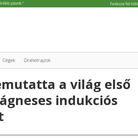
Fedezze fel több
Cégek
Önéletrajzok
mutatta a világ első
ágneses indukciós
t