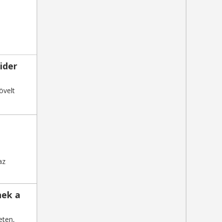
ider
övelt
az
nek a
eten,