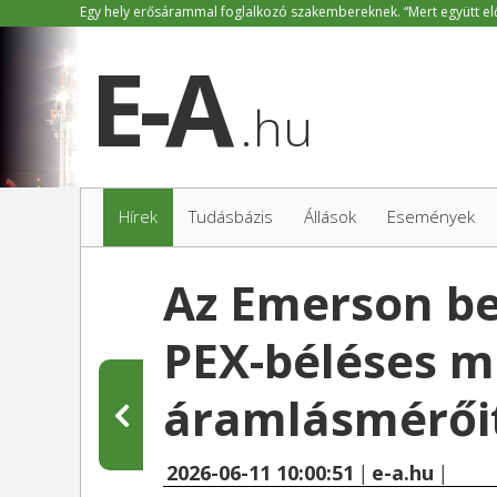
.hu
Hírek
Tudásbázis
Állások
Események
Az Emerson be
PEX-béléses m
áramlásmérői
2026-06-11 10:00:51
|
e-a.hu
|