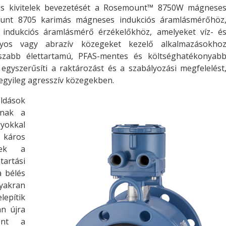
ses kivitelek bevezetését a Rosemount™ 8750W mágnese
unt 8705 karimás mágneses indukciós áramlásmérőhöz
ndukciós áramlásmérő érzékelőkhöz, amelyeket víz- é
agyos vagy abrazív közegeket kezelő alkalmazásokho
osszabb élettartamú, PFAS-mentes és költséghatékonyab
egyszerűsíti a raktározást és a szabályozási megfelelést
egyileg agresszív közegekben.
dások
tnak a
yokkal
 káros
zek a
artási
a bélés
akran
epítik
án újra
lent a