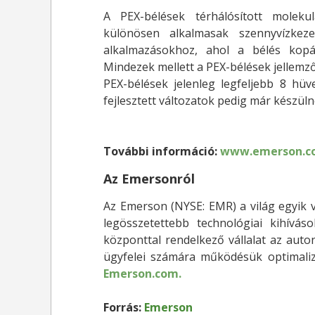
A PEX-bélések térhálósított molekul
különösen alkalmasak szennyvízkeze
alkalmazásokhoz, ahol a bélés kopá
Mindezek mellett a PEX-bélések jellemz
PEX-bélések jelenleg legfeljebb 8 hü
fejlesztett változatok pedig már készüln
További információ:
www.emerson.c
Az Emersonról
Az Emerson (NYSE: EMR) a világ egyik v
legösszetettebb technológiai kihívá
központtal rendelkező vállalat az auto
ügyfelei számára működésük optimalizá
Emerson.com.
Forrás:
Emerson