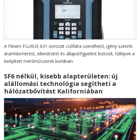
A Flexim FLUXUS 631 sorozat csőfalra szerelhető, igény szerinti
áramlásmérést, ellenőrzést és állapotfigyelést biztosít, túllépve a
beépített mérőműszerek korlátain.
SF6 nélkül, kisebb alapterületen: új
alállomási technológia segítheti a
hálózatbővítést Kaliforniában