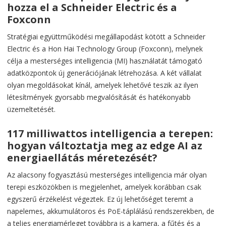
hozza el a Schneider Electric és a
Foxconn
Stratégiai együttműködési megállapodást kötött a Schneider
Electric és a Hon Hai Technology Group (Foxconn), melynek
célja a mesterséges intelligencia (MI) használatát támogató
adatközpontok új generációjának létrehozása. A két vállalat
olyan megoldásokat kínál, amelyek lehetővé teszik az ilyen
létesítmények gyorsabb megvalósítását és hatékonyabb
üzemeltetését.
117 milliwattos intelligencia a terepen:
hogyan változtatja meg az edge AI az
energiaellátás méretezését?
Az alacsony fogyasztású mesterséges intelligencia már olyan
terepi eszközökben is megjelenhet, amelyek korábban csak
egyszerű érzékelést végeztek. Ez új lehetőséget teremt a
napelemes, akkumulátoros és PoE-táplálású rendszerekben, de
a teljes energiamérleget továbbra is a kamera, a fűtés és a