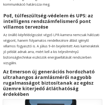
kommunikáció határozza meg.
PoE, túlfeszültség-védelem és UPS: az
intelligens rendszámfelismerő pont
villamos tervezése
Az önálló képfeldolgozást végző LPR-kamera nemcsak hálózati
végpont, hanem folyamatos rendelkezésre állást igénylő
villamos fogyasztó is. A július 9-én bejelentett Axis kamerakitek
jó példát adnak arra, miért kell a kis teljesítményű
biztonságtechnikai eszközök energiaellátását rendszerben
vizsgálni.
Az Emerson új generációs hordozható
ultrahangos áramlásmérői nagyobb
rugalmasságot biztosítanak az egész
üzemre kiterjedő átláthatóság
érdekében