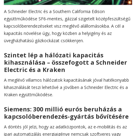
A Schneider Electric és a Southern California Edison
együttműködése SF6-mentes, gázzal szigetelt középfeszültségű
kapcsolóberendezéseket visz meglévő alállomásokba. A cél a
kapacitás növelése úgy, hogy közben a helyigény és az
üvegházhatású gázkockázat csökkenjen.
Szintet lép a hálózati kapacitás
kihasználása – összefogott a Schneider
Electric és a Kraken
A meglévő villamos hálózatok kapacitásának jóval hatékonyabb
kihasználását teszi lehetővé a jövőben a Schneider Electric és a
Kraken együttműködése.
Siemens: 300 millió eurós beruházás a
kapcsolóberendezés-gyártás bővítésére
A döntés jól jelzi, hogy az adatközpontok, az e-mobilitás és az
ipari automatizálás energiaigénye nemcsak szoftveres vagy