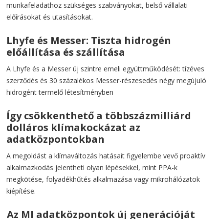
munkafeladathoz szükséges szabványokat, belső vállalati
előírásokat és utasításokat.
Lhyfe és Messer: Tiszta hidrogén
előállítása és szállítása
A Lhyfe és a Messer új szintre emeli együttműködését: tízéves
szerződés és 30 százalékos Messer-részesedés négy megújuló
hidrogént termelő létesítményben
Így csökkenthető a többszázmilliárd
dolláros klímakockázat az
adatközpontokban
A megoldást a klímaváltozás hatásait figyelembe vevő proaktív
alkalmazkodás jelentheti olyan lépésekkel, mint PPA-k
megkötése, folyadékhűtés alkalmazása vagy mikrohálózatok
kiépítése.
Az MI adatközpontok új generációját