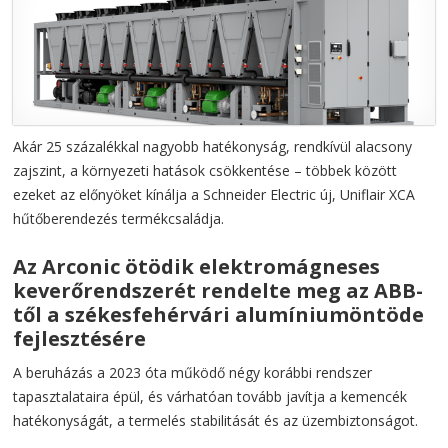
Akár 25 százalékkal nagyobb hatékonyság, rendkívül alacsony
zajszint, a környezeti hatások csökkentése – többek között
ezeket az előnyöket kínálja a Schneider Electric új, Uniflair XCA
hűtőberendezés termékcsaládja.
Az Arconic ötödik elektromágneses
keverőrendszerét rendelte meg az ABB-
től a székesfehérvári alumíniumöntöde
fejlesztésére
A beruházás a 2023 óta működő négy korábbi rendszer
tapasztalataira épül, és várhatóan tovább javítja a kemencék
hatékonyságát, a termelés stabilitását és az üzembiztonságot.