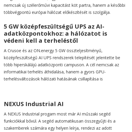
nemcsak új szélerőművi kapacitást köt partra, hanem a későbbi
többvégpontú európai hálózat előkészítését is szolgálja.
5 GW középfeszültségű UPS az AI-
adatközpontokhoz: a hálózatot is
védeni kell a terheléstől
A Crusoe és az ON.energy 5 GW összteljesítményű,
középfeszültségű AI UPS rendszerek telepítését jelentette be
több hiperskálájú adatközponti campuson. A cél nemcsak az
informatikai terhelés áthidalása, hanem a gyors GPU-
terhelésváltozások hálózati hatásának csillapítása is
NEXUS Industrial AI
A NEXUS Industrial progam most már AI műszaki segéd
funkciókkal bővül. A segéd automatikusan összegyűjti és a
szakemberek számára egy helyen leírja, rendezi az adott