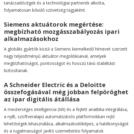
tanácsadócégek és a technológiai partnerek alkotta,
folyamatosan bővülő szövetség tagjaként.
Siemens aktuátorok megértése:
megbízható mozgásszabályozás ipari
alkalmazásokhoz
A globális gyártók közül a Siemens kiemelkedő hírnevet szerzett
nagy teljesítményű aktuátor-megoldásaival, amelyek
megbízhatóságot, pontosságot és hosszú távú stabilitást
biztosítanak.
A Schneider Electric és a Deloitte
összefogásával még jobban felpöröghet
az ipar digitális átállása
A mesterséges intelligencia (MI) és a fejlett analitika integrálása,
a nyílt, szoftveralapú automatizációs platformokban rejlő
lehetőségek kihasználása, alkalmazkodóképes, a hatékonyságot
és a rugalmasságot javító üzemeltetési folyamatok