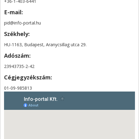
+36-1-403-6441
E-mail:
pid@info-portal.hu
Székhely:
HU-1163, Budapest, Aranycsillag utca 29.
Adószám:
23943735-2-42
Cégjegyzékszám:
01-09-985813