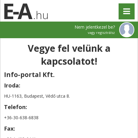
.hu
Nem jelentkezel be?
vagy regisztrálsz
Vegye fel velünk a
kapcsolatot!
Info-portal Kft.
Iroda:
HU-1163, Budapest, Védő utca 8.
Telefon:
+36-30-638-6838
Fax: