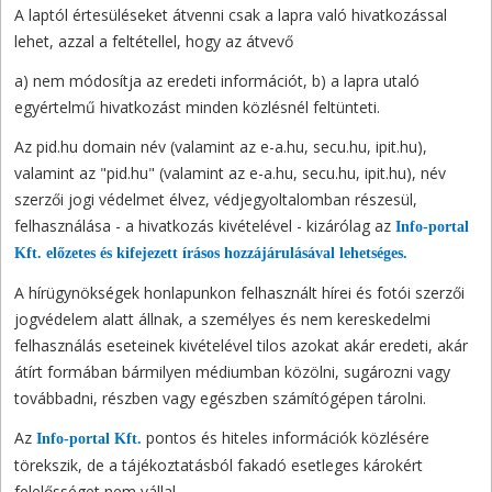
A laptól értesüléseket átvenni csak a lapra való hivatkozással
lehet, azzal a feltétellel, hogy az átvevő
a) nem módosítja az eredeti információt, b) a lapra utaló
egyértelmű hivatkozást minden közlésnél feltünteti.
Az pid.hu domain név (valamint az e-a.hu, secu.hu, ipit.hu),
valamint az "pid.hu" (valamint az e-a.hu, secu.hu, ipit.hu), név
szerzői jogi védelmet élvez, védjegyoltalomban részesül,
felhasználása - a hivatkozás kivételével - kizárólag az
Info-portal
Kft. előzetes és kifejezett írásos hozzájárulásával lehetséges.
A hírügynökségek honlapunkon felhasznált hírei és fotói szerzői
jogvédelem alatt állnak, a személyes és nem kereskedelmi
felhasználás eseteinek kivételével tilos azokat akár eredeti, akár
átírt formában bármilyen médiumban közölni, sugározni vagy
továbbadni, részben vagy egészben számítógépen tárolni.
Az
pontos és hiteles információk közlésére
Info-portal Kft.
törekszik, de a tájékoztatásból fakadó esetleges károkért
felelősséget nem vállal.