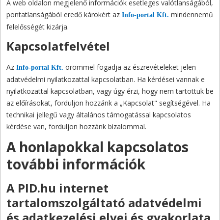
A web oldalon megjelenő információk esetleges valótlanságából,
pontatlanságából eredő károkért az
mindennemű
Info-portal Kft.
felelősségét kizárja.
Kapcsolatfelvétel
Az
örömmel fogadja az észrevételeket jelen
Info-portal Kft.
adatvédelmi nyilatkozattal kapcsolatban. Ha kérdései vannak e
nyilatkozattal kapcsolatban, vagy úgy érzi, hogy nem tartottuk be
az előírásokat, forduljon hozzánk a „Kapcsolat" segítségével. Ha
technikai jellegű vagy általános támogatással kapcsolatos
kérdése van, forduljon hozzánk bizalommal.
A honlapokkal kapcsolatos
további információk
A PID.hu internet
tartalomszolgáltató adatvédelmi
és adatkezelési elvei és gyakorlata