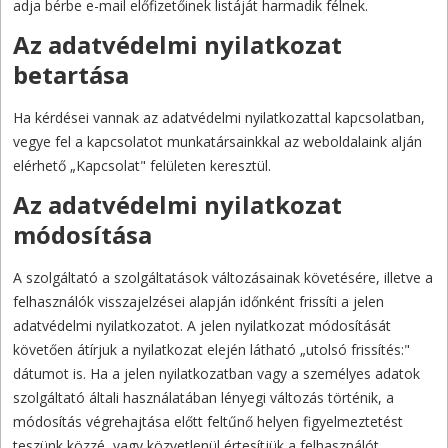
adja bérbe e-mail előfizetőinek listáját harmadik félnek.
Az adatvédelmi nyilatkozat
betartása
Ha kérdései vannak az adatvédelmi nyilatkozattal kapcsolatban,
vegye fel a kapcsolatot munkatársainkkal az weboldalaink alján
elérhető „Kapcsolat" felületen keresztül.
Az adatvédelmi nyilatkozat
módosítása
A szolgáltató a szolgáltatások változásainak követésére, illetve a
felhasználók visszajelzései alapján időnként frissíti a jelen
adatvédelmi nyilatkozatot. A jelen nyilatkozat módosítását
követően átírjuk a nyilatkozat elején látható „utolsó frissítés:"
dátumot is. Ha a jelen nyilatkozatban vagy a személyes adatok
szolgáltató általi használatában lényegi változás történik, a
módosítás végrehajtása előtt feltűnő helyen figyelmeztetést
teszünk közzé, vagy közvetlenül értesítjük a felhasználót.