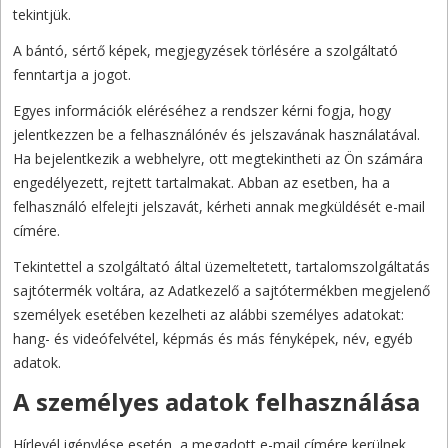
tekintjük.
A bántó, sértő képek, megjegyzések törlésére a szolgáltató
fenntartja a jogot.
Egyes információk eléréséhez a rendszer kérni fogja, hogy
jelentkezzen be a felhasználónév és jelszavának használatával.
Ha bejelentkezik a webhelyre, ott megtekintheti az Ön számára
engedélyezett, rejtett tartalmakat. Abban az esetben, ha a
felhasználó elfelejti jelszavát, kérheti annak megküldését e-mail
címére.
Tekintettel a szolgáltató által üzemeltetett, tartalomszolgáltatás
sajtótermék voltára, az Adatkezelő a sajtótermékben megjelenő
személyek esetében kezelheti az alábbi személyes adatokat:
hang- és videófelvétel, képmás és más fényképek, név, egyéb
adatok.
A személyes adatok felhasználása
Hírlevél igénylése esetén, a megadott e-mail címére kerülnek