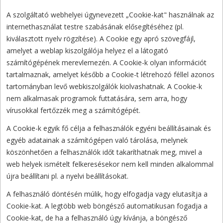
A szolgáltató webhelyei úgynevezett „Cookie-kat" használnak az
internethasználat testre szabásának elősegítéséhez (pl.
kiválasztott nyelv rögzítése). A Cookie egy apró szövegfájl,
amelyet a weblap kiszolgálója helyez el a látogató
számítógépének merevlemezén. A Cookie-k olyan információt
tartalmaznak, amelyet később a Cookie-t létrehozó féllel azonos
tartományban levő webkiszolgálók kiolvashatnak. A Cookie-k
nem alkalmasak programok futtatására, sem arra, hogy
vírusokkal fertőzzék meg a számítógépét.
A Cookie-k egyik fő célja a felhasználók egyéni beállításainak és
egyéb adatainak a számítógépen való tárolása, melynek
köszönhetően a felhasználók időt takaríthatnak meg, mivel a
web helyek ismételt felkeresésekor nem kell minden alkalommal
újra beállítani pl. a nyelvi beállításokat.
A felhasználó döntésén múlik, hogy elfogadja vagy elutasítja a
Cookie-kat. A legtöbb web böngésző automatikusan fogadja a
Cookie-kat, de ha a felhasználó úgy kívánja, a böngésző