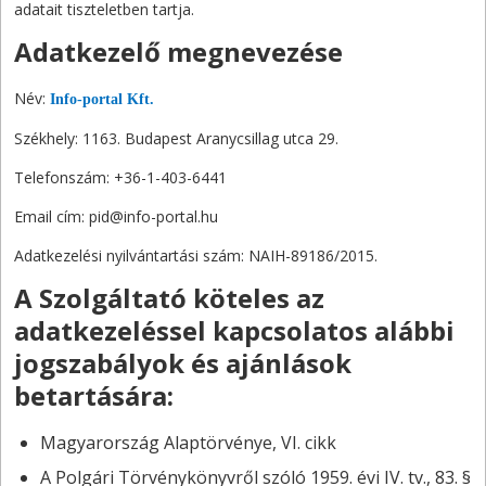
adatait tiszteletben tartja.
Adatkezelő megnevezése
Név:
Info-portal Kft.
Székhely: 1163. Budapest Aranycsillag utca 29.
Telefonszám: +36-1-403-6441
Email cím: pid@info-portal.hu
Adatkezelési nyilvántartási szám: NAIH-89186/2015.
A Szolgáltató köteles az
adatkezeléssel kapcsolatos alábbi
jogszabályok és ajánlások
betartására:
Magyarország Alaptörvénye, VI. cikk
A Polgári Törvénykönyvről szóló 1959. évi IV. tv., 83. §