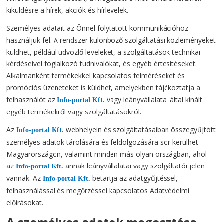
kiküldésre a hírek, akciók és hírlevelek.
Személyes adatait az Önnel folytatott kommunikációhoz
használjuk fel. A rendszer különböző szolgáltatási közleményeket
küldhet, például üdvözlő leveleket, a szolgáltatások technikai
kérdéseivel foglalkozó tudnivalókat, és egyéb értesítéseket.
Alkalmanként termékekkel kapcsolatos felméréseket és
promóciós üzeneteket is küldhet, amelyekben tájékoztatja a
felhasználót az
vagy leányvállalatai által kínált
Info-portal Kft.
egyéb termékekről vagy szolgáltatásokról.
Az
webhelyein és szolgáltatásaiban összegyűjtött
Info-portal Kft.
személyes adatok tárolására és feldolgozására sor kerülhet
Magyarországon, valamint minden más olyan országban, ahol
az
annak leányvállalatai vagy szolgáltatói jelen
Info-portal Kft.
vannak. Az
betartja az adatgyűjtéssel,
Info-portal Kft.
felhasználással és megőrzéssel kapcsolatos Adatvédelmi
előírásokat.
A személyes adatok megosztása