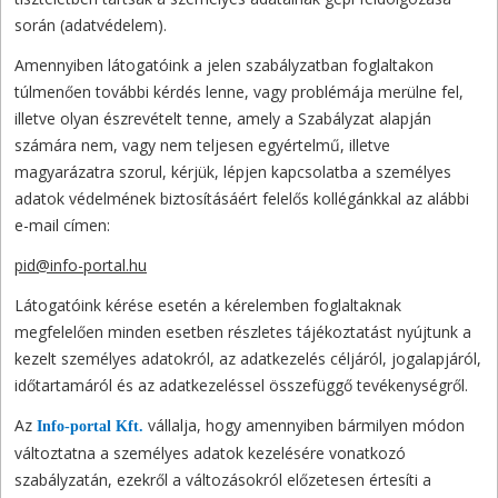
során (adatvédelem).
Amennyiben látogatóink a jelen szabályzatban foglaltakon
túlmenően további kérdés lenne, vagy problémája merülne fel,
illetve olyan észrevételt tenne, amely a Szabályzat alapján
számára nem, vagy nem teljesen egyértelmű, illetve
magyarázatra szorul, kérjük, lépjen kapcsolatba a személyes
adatok védelmének biztosításáért felelős kollégánkkal az alábbi
e-mail címen:
pid@info-portal.hu
Látogatóink kérése esetén a kérelemben foglaltaknak
megfelelően minden esetben részletes tájékoztatást nyújtunk a
kezelt személyes adatokról, az adatkezelés céljáról, jogalapjáról,
időtartamáról és az adatkezeléssel összefüggő tevékenységről.
Az
vállalja, hogy amennyiben bármilyen módon
Info-portal Kft.
változtatna a személyes adatok kezelésére vonatkozó
szabályzatán, ezekről a változásokról előzetesen értesíti a