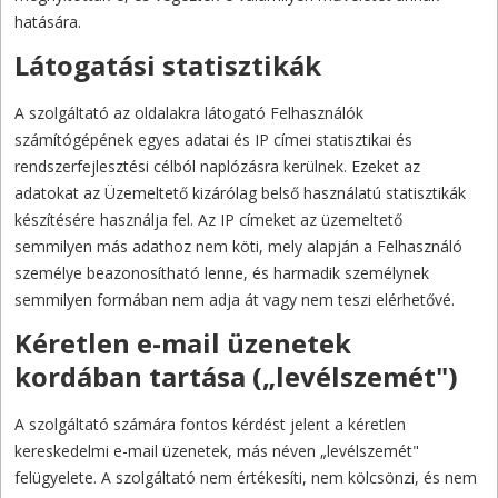
hatására.
Látogatási statisztikák
A szolgáltató az oldalakra látogató Felhasználók
számítógépének egyes adatai és IP címei statisztikai és
rendszerfejlesztési célból naplózásra kerülnek. Ezeket az
adatokat az Üzemeltető kizárólag belső használatú statisztikák
készítésére használja fel. Az IP címeket az üzemeltető
semmilyen más adathoz nem köti, mely alapján a Felhasználó
személye beazonosítható lenne, és harmadik személynek
semmilyen formában nem adja át vagy nem teszi elérhetővé.
Kéretlen e-mail üzenetek
kordában tartása („levélszemét")
A szolgáltató számára fontos kérdést jelent a kéretlen
kereskedelmi e-mail üzenetek, más néven „levélszemét"
felügyelete. A szolgáltató nem értékesíti, nem kölcsönzi, és nem