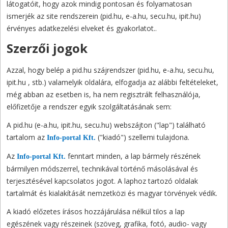
látogatóit, hogy azok mindig pontosan és folyamatosan
ismerjék az site rendszerein (pid.hu, e-a.hu, secu.hu, ipit.hu)
érvényes adatkezelési elveket és gyakorlatot..
Szerzői jogok
Azzal, hogy belép a pid.hu szájrendszer (pid.hu, e-a.hu, secu.hu,
ipit.hu , stb.) valamelyik oldalára, elfogadja az alábbi feltételeket,
még abban az esetben is, ha nem regisztrált felhasználója,
előfizetője a rendszer egyik szolgáltatásának sem:
A pid.hu (e-a.hu, ipit.hu, secu.hu) webszájton ("lap") található
tartalom az
("kiadó") szellemi tulajdona.
Info-portal Kft.
Az
fenntart minden, a lap bármely részének
Info-portal Kft.
bármilyen módszerrel, technikával történő másolásával és
terjesztésével kapcsolatos jogot. A laphoz tartozó oldalak
tartalmát és kialakítását nemzetközi és magyar törvények védik.
A kiadó előzetes írásos hozzájárulása nélkül tilos a lap
egészének vagy részeinek (szöveg, grafika, fotó, audio- vagy