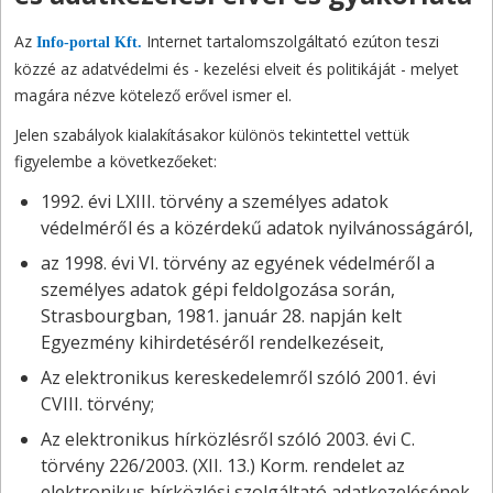
Az
Internet tartalomszolgáltató ezúton teszi
Info-portal Kft.
közzé az adatvédelmi és - kezelési elveit és politikáját - melyet
magára nézve kötelező erővel ismer el.
Jelen szabályok kialakításakor különös tekintettel vettük
figyelembe a következőeket:
1992. évi LXIII. törvény a személyes adatok
védelméről és a közérdekű adatok nyilvánosságáról,
az 1998. évi VI. törvény az egyének védelméről a
személyes adatok gépi feldolgozása során,
Strasbourgban, 1981. január 28. napján kelt
Egyezmény kihirdetéséről rendelkezéseit,
Az elektronikus kereskedelemről szóló 2001. évi
CVIII. törvény;
Az elektronikus hírközlésről szóló 2003. évi C.
törvény 226/2003. (XII. 13.) Korm. rendelet az
elektronikus hírközlési szolgáltató adatkezelésének