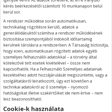
igénybe venni. Az adatok törlésére, az erre irányuló
kérés beérkezésétől számított 10 munkanapon belül
kerül sor.
A rendszer működése során automatikusan,
technikailag rögzítésre kerülő, adatok a
generálódásuktól számítva a rendszer működésének
biztosítása szempontjából indokolt időtartamig
kerülnek tárolásra a rendszerben. A Társaság biztosítja,
hogy ezen, automatikusan rögzített adatok egyéb
személyes felhasználói adatokkal – a törvény által
kötelezővé tett esetek kivételével – össze nem
kapcsolhatók. Ha a Felhasználó Személyes adatainak
kezeléséhez adott hozzájárulását megszüntette, vagy a
szolgáltatásról leiratkozott, úgy ezt követően a
technikai adatokról az ő személye – nyomozó
hatóságokat illetve szakértőiket ide nem értve – nem
lesz beazonosítható.
Cookie-k használata