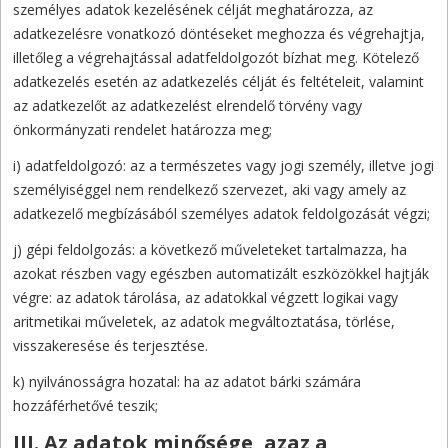
személyes adatok kezelésének célját meghatározza, az
adatkezelésre vonatkozó döntéseket meghozza és végrehajtja,
illetőleg a végrehajtással adatfeldolgozót bízhat meg. Kötelező
adatkezelés esetén az adatkezelés célját és feltételeit, valamint
az adatkezelőt az adatkezelést elrendelő törvény vagy
önkormányzati rendelet határozza meg;
i) adatfeldolgozó: az a természetes vagy jogi személy, illetve jogi
személyiséggel nem rendelkező szervezet, aki vagy amely az
adatkezelő megbízásából személyes adatok feldolgozását végzi;
j) gépi feldolgozás: a következő műveleteket tartalmazza, ha
azokat részben vagy egészben automatizált eszközökkel hajtják
végre: az adatok tárolása, az adatokkal végzett logikai vagy
aritmetikai műveletek, az adatok megváltoztatása, törlése,
visszakeresése és terjesztése.
k) nyilvánosságra hozatal: ha az adatot bárki számára
hozzáférhetővé teszik;
III. Az adatok minősége, azaz a