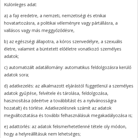
Különleges adat:
a) a faji eredetre, a nemzeti, nemzetiségi és etnikai
hovatartozásra, a politikai véleményre vagy pártállásra, a
vallásos vagy más meggyőződésre,
b) az egészségi állapotra, a kóros szenvedélyre, a szexuális
életre, valamint a büntetett előéletre vonatkozó személyes
adatok;
c) automatizált adatállomány: automatikus feldolgozásra kerülő
adatok sora;
d) adatkezelés: az alkalmazott eljárástól függetlenül a személyes
adatok gyűjtése, felvétele és tárolása, feldolgozása,
hasznosítása (ideértve a továbbítást és a nyilvánosságra
hozatalt) és törlése. Adatkezelésnek számít az adatok
megváltoztatása és további felhasználásuk megakadályozása is;
e) adattörlés: az adatok felismerhetetlenné tétele oly módon,
hogy a helyreállításuk nem lehetséges;