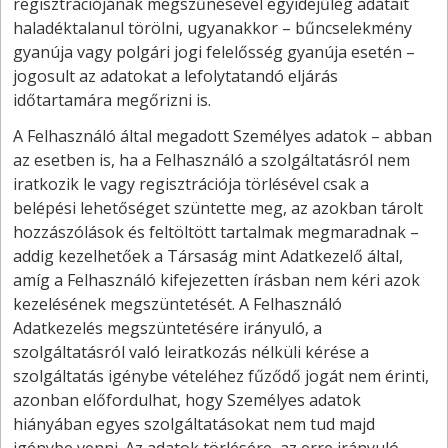
regisztrációjának megszűnésével egyidejűleg adatait
haladéktalanul törölni, ugyanakkor – bűncselekmény
gyanúja vagy polgári jogi felelősség gyanúja esetén –
jogosult az adatokat a lefolytatandó eljárás
időtartamára megőrizni is.
A Felhasználó által megadott Személyes adatok – abban
az esetben is, ha a Felhasználó a szolgáltatásról nem
iratkozik le vagy regisztrációja törlésével csak a
belépési lehetőséget szüntette meg, az azokban tárolt
hozzászólások és feltöltött tartalmak megmaradnak –
addig kezelhetőek a Társaság mint Adatkezelő által,
amíg a Felhasználó kifejezetten írásban nem kéri azok
kezelésének megszüntetését. A Felhasználó
Adatkezelés megszüntetésére irányuló, a
szolgáltatásról való leiratkozás nélküli kérése a
szolgáltatás igénybe vételéhez fűződő jogát nem érinti,
azonban előfordulhat, hogy Személyes adatok
hiányában egyes szolgáltatásokat nem tud majd