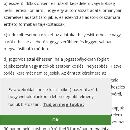
b) ésszerű időközönként és túlzott késedelem vagy költség
nélkül értesüljön arról, hogy egy automatizált adatállományban
személyes adatait tárolják-e, és ezekről az adatokról számára
érthető formában tájékoztassák;
c) indokolt esetben ezeket az adatokat helyesbíttethesse vagy
töröltethesse a lehető legegyszerűbben és leggyorsabban
megvalósítható módon;
d) jogorvoslattal élhessen, ha a jogszabályokban foglalt
tájékoztatási vagy indokolt esetben közlési, helyesbítési, illetve
törlési kérelmét nem teljesítik. Az érintett kérelmére az
adatkezelő tájékoztatást ad az általa kezelt, illetőleg az általa
megbízott feldolgozó által feldolgozott adatairól, az adatkezelés
Ez a weboldal cookie-kat (sütiket) használ azért,
céljáról, jogalapjáról, időtartamáról, az adatfeldolgozó nevéről,
hogy weboldalunkon a lehető legjobb élményt
címéről (székhelyéről) és az adatkezeléssel összefüggő
tudjuk biztosítani.
Tudjon meg többet
tevékenységéről, továbbá arról, hogy kik és milyen célból kapják
vagy kapták meg az adatokat. Az adatkezelő köteles a kérelem
Ok!
benyújtásától számított legrövidebb idő alatt, legfeljebb azonban
30 napon belül írásban, közérthető formában megadni a