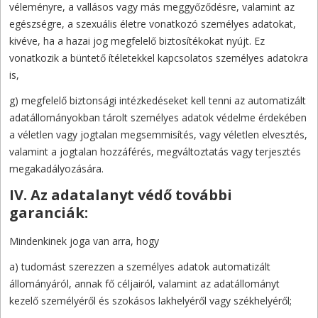
véleményre, a vallásos vagy más meggyőződésre, valamint az
egészségre, a szexuális életre vonatkozó személyes adatokat,
kivéve, ha a hazai jog megfelelő biztosítékokat nyújt. Ez
vonatkozik a büntető ítéletekkel kapcsolatos személyes adatokra
is,
g) megfelelő biztonsági intézkedéseket kell tenni az automatizált
adatállományokban tárolt személyes adatok védelme érdekében
a véletlen vagy jogtalan megsemmisítés, vagy véletlen elvesztés,
valamint a jogtalan hozzáférés, megváltoztatás vagy terjesztés
megakadályozására.
IV. Az adatalanyt védő további
garanciák:
Mindenkinek joga van arra, hogy
a) tudomást szerezzen a személyes adatok automatizált
állományáról, annak fő céljairól, valamint az adatállományt
kezelő személyéről és szokásos lakhelyéről vagy székhelyéről;