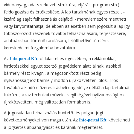
videoanyag, adatszerkezet, struktúra, eljárás, program stb.)
feldolgozása és értékesítése. A lap tartalmának egyes részeit -
kizárólag saját felhasználás céljából - merevlemezére mentheti
vagy kinyomtathatja, de ebben az esetben sem jogosult a lap így
többszörözött részének további felhasználására, terjesztésére,
adatbázisban történő tárolására, letölthetővé tételére,
kereskedelmi forgalomba hozatalára.
Az
oldalai teljes egészében, a reklámokkal,
Info-portal Kft.
hirdetésekkel együtt szerzői jogvédelem alatt állnak, azokból
bármely részt kivágni, a megcsonkított részt pedig
nyilvánossághoz bármely módon újraközvetíteni tilos. Tilos
továbbá a kiadó előzetes írásbeli engedélye nélkül a lap tartalmát
tükrözni, azaz technikai művelet segítségével nyilvánossághoz
újraközvetíteni, még változatlan formában is.
A jogosulatlan felhasználás büntető- és polgári jogi
következményeket von maga után. Az
. követelheti
Info-portal Kft
a jogsértés abbahagyását és kárának megtérítését.