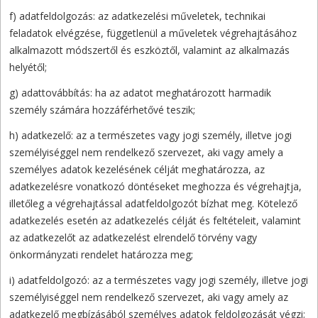
f) adatfeldolgozás: az adatkezelési műveletek, technikai
feladatok elvégzése, függetlenül a műveletek végrehajtásához
alkalmazott módszertől és eszköztől, valamint az alkalmazás
helyétől;
g) adattovábbítás: ha az adatot meghatározott harmadik
személy számára hozzáférhetővé teszik;
h) adatkezelő: az a természetes vagy jogi személy, illetve jogi
személyiséggel nem rendelkező szervezet, aki vagy amely a
személyes adatok kezelésének célját meghatározza, az
adatkezelésre vonatkozó döntéseket meghozza és végrehajtja,
illetőleg a végrehajtással adatfeldolgozót bízhat meg. Kötelező
adatkezelés esetén az adatkezelés célját és feltételeit, valamint
az adatkezelőt az adatkezelést elrendelő törvény vagy
önkormányzati rendelet határozza meg;
i) adatfeldolgozó: az a természetes vagy jogi személy, illetve jogi
személyiséggel nem rendelkező szervezet, aki vagy amely az
adatkezelő megbízásából személyes adatok feldolgozását végzi;