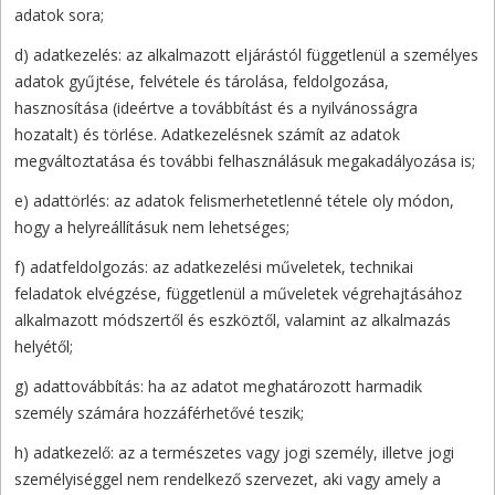
adatok sora;
d) adatkezelés: az alkalmazott eljárástól függetlenül a személyes
adatok gyűjtése, felvétele és tárolása, feldolgozása,
hasznosítása (ideértve a továbbítást és a nyilvánosságra
hozatalt) és törlése. Adatkezelésnek számít az adatok
megváltoztatása és további felhasználásuk megakadályozása is;
e) adattörlés: az adatok felismerhetetlenné tétele oly módon,
hogy a helyreállításuk nem lehetséges;
f) adatfeldolgozás: az adatkezelési műveletek, technikai
feladatok elvégzése, függetlenül a műveletek végrehajtásához
alkalmazott módszertől és eszköztől, valamint az alkalmazás
helyétől;
g) adattovábbítás: ha az adatot meghatározott harmadik
személy számára hozzáférhetővé teszik;
h) adatkezelő: az a természetes vagy jogi személy, illetve jogi
személyiséggel nem rendelkező szervezet, aki vagy amely a