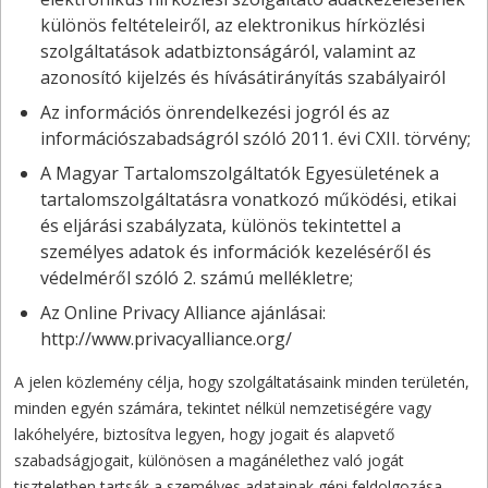
különös feltételeiről, az elektronikus hírközlési
szolgáltatások adatbiztonságáról, valamint az
azonosító kijelzés és hívásátirányítás szabályairól
Az információs önrendelkezési jogról és az
információszabadságról szóló 2011. évi CXII. törvény;
A Magyar Tartalomszolgáltatók Egyesületének a
tartalomszolgáltatásra vonatkozó működési, etikai
és eljárási szabályzata, különös tekintettel a
személyes adatok és információk kezeléséről és
védelméről szóló 2. számú mellékletre;
Az Online Privacy Alliance ajánlásai:
http://www.privacyalliance.org/
A jelen közlemény célja, hogy szolgáltatásaink minden területén,
minden egyén számára, tekintet nélkül nemzetiségére vagy
lakóhelyére, biztosítva legyen, hogy jogait és alapvető
szabadságjogait, különösen a magánélethez való jogát
tiszteletben tartsák a személyes adatainak gépi feldolgozása