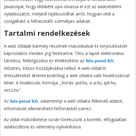
Javasoljuk, hogy időnként újra olvassa el ezt az adatvédelmi
nyilatkozatot, melyből tájékozódhat arról, hogyan védi a
szolgáltató a felhasználó személyes adatait.
Tartalmi rendelkezések
A web oldalak bármely részének másolásával és terjesztésével
kapcsolatos minden jog fenntartva. Tilos a lapok elektronikus
tárolása, feldolgozása és értékesítése az
Info-portal Kft.
előzetes, írásos hozzájárulása nélkül. A web oldalról
értesüléseket átvenni kizárólag a web oldalra való hivatkozással
lehet. A hivatkozás formája: „forrás: pid.hu, e-a.hu, ipit.hu,
secu.hu" .
Az
valamennyi a web oldalra felkerülő adatot,
Info-portal Kft.
információt ellenőrizhető hírforrásból szerez.
Az oldal működtetése során törekszünk a korrekt, elfogulatlan
adatközlésre és vélemény-nyilvánításra.