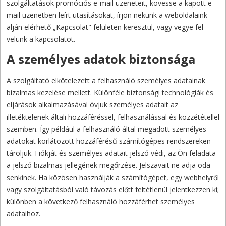
szolgáltatások promóciós e-mail üzeneteit, kövesse a kapott e-
mail üzenetben leírt utasításokat, írjon nekünk a weboldalaink
alján elérhető „Kapcsolat" felületen keresztül, vagy vegye fel
velünk a kapcsolatot.
A személyes adatok biztonsága
A szolgáltató elkötelezett a felhasználó személyes adatainak
bizalmas kezelése mellett. Különféle biztonsági technológiák és
eljárások alkalmazásával óvjuk személyes adatait az
illetéktelenek általi hozzáféréssel, felhasználással és közzététellel
szemben. Így például a felhasználó által megadott személyes
adatokat korlátozott hozzáférésű számítógépes rendszereken
tároljuk. Fiókját és személyes adatait jelszó védi, az Ön feladata
a jelszó bizalmas jellegének megőrzése. Jelszavait ne adja oda
senkinek. Ha közösen használják a számítógépet, egy webhelyről
vagy szolgáltatásból való távozás előtt feltétlenül jelentkezzen ki;
különben a következő felhasználó hozzáférhet személyes
adataihoz.