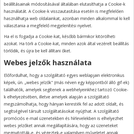
beállításainak módosításával általában elutasíthatja a Cookie-k
használatát. A Cookie-k visszautasítása esetén is megfelelően
használhatja web oldalainkat, azonban minden alkalommal ki kell
választania a megfelelő megjelenítési nyelvet.
Ha el is fogadja a Cookie-kat, később bármikor kitörölheti
azokat. Ha törli a Cookie-kat, minden azok által vezérelt beállítás
törlődik, és újra be kell állítani őket.
Webes jelzők használata
Előfordulhat, hogy a szolgáltató egyes weblapjain elektronikus
képek, ún. „webes jelzők" (más néven egy képpontból álló gif-ek)
találhatók, amelyek segítenek a webhelyeinkhez tartozó Cookie-
k elhelyezésében, illetve amelyek alapján a szolgáltató
megszámolhatja, hogy hányan keresték fel az adott oldalt, és
segítségével társult szolgáltatásokat nyújthat. A szolgáltató
promóciós e-mail üzenetekben és hírlevelekben is elhelyezhet
webes jelzőket annak megállapítására, hogy az üzeneteket
megnyitották-e, és végeztek-e valamilyen műveletet annak