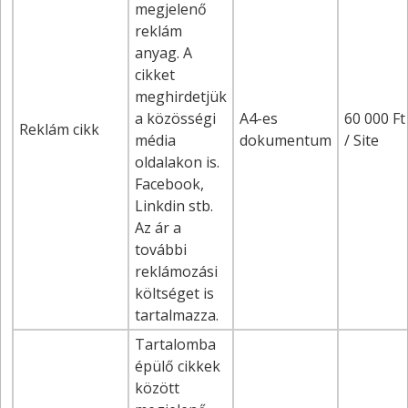
megjelenő
reklám
anyag. A
cikket
meghirdetjük
a közösségi
A4-es
60 000 Ft
Reklám cikk
média
dokumentum
/ Site
oldalakon is.
Facebook,
Linkdin stb.
Az ár a
további
reklámozási
költséget is
tartalmazza.
Tartalomba
épülő cikkek
között