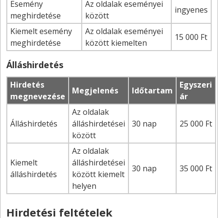
Esemény
Az oldalak eseményei
ingyenes
meghirdetése
között
Kiemelt esemény
Az oldalak eseményei
15 000 Ft
meghirdetése
között kiemelten
Álláshirdetés
Hirdetés
Egyszeri
Megjelenés
Időtartam
megnevezése
ár
Az oldalak
Álláshirdetés
álláshirdetései
30 nap
25 000 Ft
között
Az oldalak
Kiemelt
álláshirdetései
30 nap
35 000 Ft
álláshirdetés
között kiemelt
helyen
Hirdetési feltételek