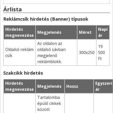
Árlista
Reklámcsík hirdetés (Banner) típusok
Hirdetés
Napi
Megjelenés
Méret
megnevezése
ár
Az oldalon az
19
Oldalsó reklám
oldalsó sávban
300x250
500
csík
megjelenő
Ft
reklámblokk.
Szakcikk hirdetés
Hirdetés
Egyszeri
Megjelenés
Hossz
megnevezése
ár
Tartalomba
épülő cikkek
között