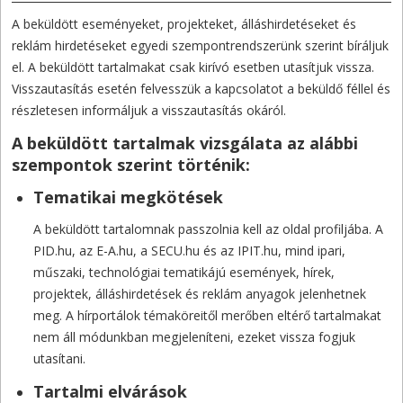
A beküldött eseményeket, projekteket, álláshirdetéseket és
reklám hirdetéseket egyedi szempontrendszerünk szerint bíráljuk
el. A beküldött tartalmakat csak kirívó esetben utasítjuk vissza.
Visszautasítás esetén felvesszük a kapcsolatot a beküldő féllel és
részletesen informáljuk a visszautasítás okáról.
A beküldött tartalmak vizsgálata az alábbi
szempontok szerint történik:
Tematikai megkötések
A beküldött tartalomnak passzolnia kell az oldal profiljába. A
PID.hu, az E-A.hu, a SECU.hu és az IPIT.hu, mind ipari,
műszaki, technológiai tematikájú események, hírek,
projektek, álláshirdetések és reklám anyagok jelenhetnek
meg. A hírportálok témaköreitől merőben eltérő tartalmakat
nem áll módunkban megjeleníteni, ezeket vissza fogjuk
utasítani.
Tartalmi elvárások