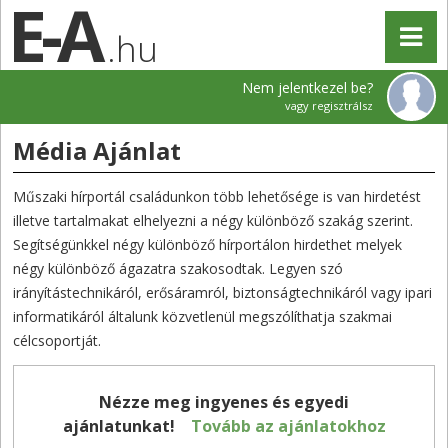
.hu
Nem jelentkezel be?
vagy regisztrálsz
Média Ajánlat
Műszaki hírportál családunkon több lehetősége is van hirdetést
illetve tartalmakat elhelyezni a négy különböző szakág szerint.
Segítségünkkel négy különböző hírportálon hirdethet melyek
négy különböző ágazatra szakosodtak. Legyen szó
irányítástechnikáról, erősáramról, biztonságtechnikáról vagy ipari
informatikáról általunk közvetlenül megszólíthatja szakmai
célcsoportját.
Nézze meg ingyenes és egyedi
ajánlatunkat!
Tovább az ajánlatokhoz