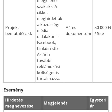
megjelenő
szakcikk. A
cikket
meghirdetjük
a közösségi
Projekt
A4-es
50 000 Ft
média
bemutató cikk
dokumentum
/ Site
oldalakon is.
Facebook,
Linkdin stb.
Az ár a
további
reklámozási
költséget is
tartalmazza.
Esemény
Hirdetés
Egyszeri
Megjelenés
megnevezése
ár