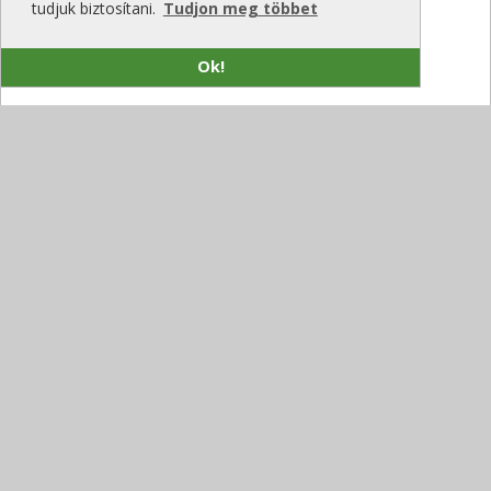
tudjuk biztosítani.
Tudjon meg többet
Ok!
Siemens: 300 millió eurós beruházás a
kapcsolóberendezés-gyártás bővítésére
Modern irodaházak, modern szabályozókkal
Zuglóban