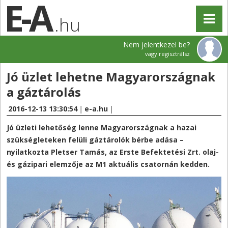
.hu
Nem jelentkezel be?
vagy regisztrálsz
Jó üzlet lehetne Magyarországnak
a gáztárolás
2016-12-13 13:30:54
|
e-a.hu
|
Jó üzleti lehetőség lenne Magyarországnak a hazai
szükségleteken felüli gáztárolók bérbe adása –
nyilatkozta Pletser Tamás, az Erste Befektetési Zrt. olaj-
és gázipari elemzője az M1 aktuális csatornán kedden.