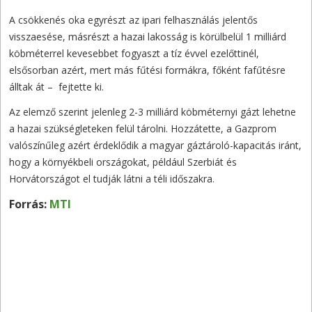
A csökkenés oka egyrészt az ipari felhasználás jelentős
visszaesése, másrészt a hazai lakosság is körülbelül 1 milliárd
köbméterrel kevesebbet fogyaszt a tíz évvel ezelőttinél,
elsősorban azért, mert más fűtési formákra, főként fafűtésre
álltak át – fejtette ki.
Az elemző szerint jelenleg 2-3 milliárd köbméternyi gázt lehetne
a hazai szükségleteken felül tárolni. Hozzátette, a Gazprom
valószínűleg azért érdeklődik a magyar gáztároló-kapacitás iránt,
hogy a környékbeli országokat, például Szerbiát és
Horvátországot el tudják látni a téli időszakra.
Forrás:
MTI