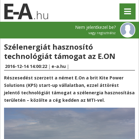
.hu
Nem jelentkezel be?
vagy regisztrálsz
Szélenergiát hasznosító
technológiát támogat az E.ON
2016-12-14 14:00:22
|
e-a.hu
|
Részesedést szerzett a német E.On a brit Kite Power
Solutions (KPS) start-up vállalatban, ezzel áttörést
jelentő technológiát támogat a szélenergia hasznosítása
területén – közölte a cég kedden az MTI-vel.