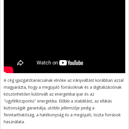
A cég igazgatótanácsának elnöke az irányváltást korábban azzal
magyarázta, hogy a megújuló forrásoknak és a digitalizációnak
köszönhetően különvált az energetikai ipar és az
"ügyfélközpontú" energetika. Előbbi a stabilitást, az ellátás
biztonságát garantálja, utóbbi jellemzője pedig a
fenntarthatóság, a hatékonyság és a megújuló, tiszta források
használata.