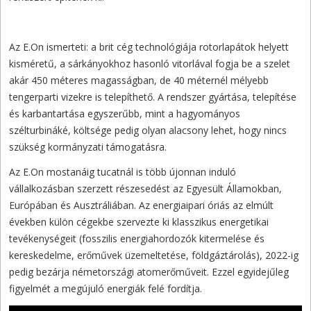
Az E.On ismerteti: a brit cég technológiája rotorlapátok helyett
kisméretű, a sárkányokhoz hasonló vitorlával fogja be a szelet
akár 450 méteres magasságban, de 40 méternél mélyebb
tengerparti vizekre is telepíthető. A rendszer gyártása, telepítése
és karbantartása egyszerűbb, mint a hagyományos
szélturbináké, költsége pedig olyan alacsony lehet, hogy nincs
szükség kormányzati támogatásra.
Az E.On mostanáig tucatnál is több újonnan induló
vállalkozásban szerzett részesedést az Egyesült Államokban,
Európában és Ausztráliában. Az energiaipari óriás az elmúlt
években külön cégekbe szervezte ki klasszikus energetikai
tevékenységeit (fosszilis energiahordozók kitermelése és
kereskedelme, erőművek üzemeltetése, földgáztárolás), 2022-ig
pedig bezárja németországi atomerőműveit. Ezzel egyidejűleg
figyelmét a megújuló energiák felé fordítja.