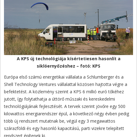
A KPS új technológiája kísértetiesen hasonlít a
siklóernyőzéshez – fotó: KPS
Európa első számú energetikai vállalata a Schlumberger és a
Shell Technology Ventures vállalattal közösen hajtotta végre a
befektetést. A közlemény szerint a KPS 6 millió euró tőkéhez
jutott, így folytathatja a úttörő műszaki és kereskedelmi
technológiájának fejlesztését. A tervek szerint jövőre egy 500
kilowattos energiarendszer épül, a következő négy évben pedig
több új rendszert mutatnak be, végül egy 3 megawattos
szárazföldi és egy hasonló kapacitású, parti vizekre telepített
rendszert építenek ki.