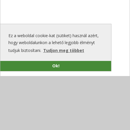
Ez a weboldal cookie-kat (sütiket) használ azért,
hogy weboldalunkon a lehető legjobb élményt
tudjuk biztosítani.
Tudjon meg többet
Ok!
Újfajta védelmi megoldás az áramhálózatok
számára