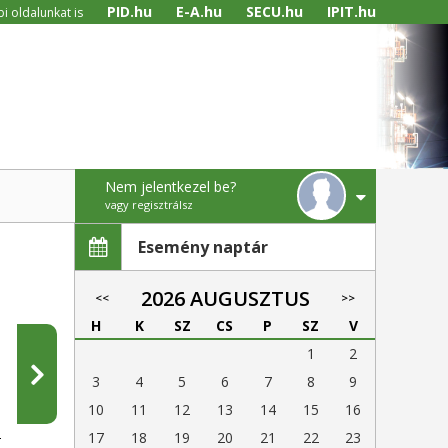
PID.hu
E-A.hu
SECU.hu
IPIT.hu
i oldalunkat is
Nem jelentkezel be?
vagy regisztrálsz
Esemény naptár
2026 AUGUSZTUS
<<
>>
H
K
SZ
CS
P
SZ
V
1
2
3
4
5
6
7
8
9
10
11
12
13
14
15
16
17
18
19
20
21
22
23