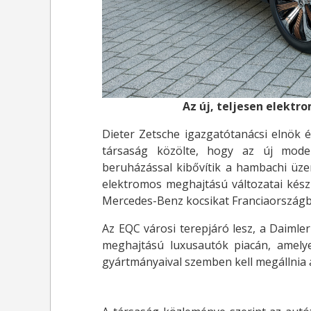
Az új, teljesen elekt
Dieter Zetsche igazgatótanácsi elnök
társaság közölte, hogy az új modell
beruházással kibővítik a hambachi üz
elektromos meghajtású változatai kés
Mercedes-Benz kocsikat Franciaországba
Az EQC városi terepjáró lesz, a Daimler
meghajtású luxusautók piacán, amely
gyártmányaival szemben kell megállnia a