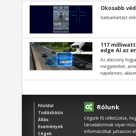
Okosabb véd
Karbantartást el
117 milliwat
edge AI az e
Az alacsony fogya
megjelenhet, amel
napelemes, akkumu
továbbra is a kam
Főoldal
Rólunk
Tudásbázis
Cégünk fő célkitűzése, ho
Állás
társadalomnak olyan műsza
Események
információkat juttasson e
Cégek