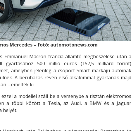
romos Mercedes – fotó: automotonews.com
 és Emmanuel Macron francia államfő megbeszélése után 
 gyártásához 500 millió eurós (157,5 milliárd forint
emet, amelyben jelenleg a csoport Smart márkájú autóina
zülnek. A beruházás révén első alkalommal gyártanak maj
n – emelték ki.
 ezzel a modellel száll be a versenybe a tisztán elektromo
en a többi között a Tesla, az Audi, a BMW és a Jagua
 helyét.