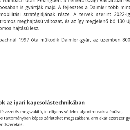
ót Hambach után Pekingben, a németországi Rastattban é
oosában is gyártják majd. A fejlesztés a Daimler több min
obilitási stratégiájának része. A tervek szerint 2022-i
tromos meghajtású változat, és az így megjelenő bő 130 ú
omos hajtású lesz.
bachnál 1997 óta működik Daimler-gyár, az üzemben 80
k az ipari kapcsolástechnikában
 félvezetős megszakító, intelligens védelmi algoritmusokra épülve,
 tartományban képes zárlatokat megszakítani, ami akár ezerszer g
ndszereknél.