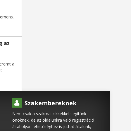
iemens.
g az
teremt a
et
Szakembereknek
Nem csak a szakmai cikkekkel segítünk
önöknek, de az oldalunkra való regisztráció
által olyan lehetőséghez is juthat általunk,