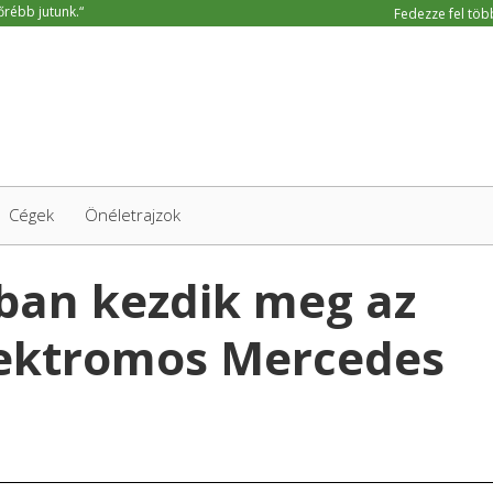
Fedezze fel több
Cégek
Önéletrajzok
ban kezdik meg az
elektromos Mercedes