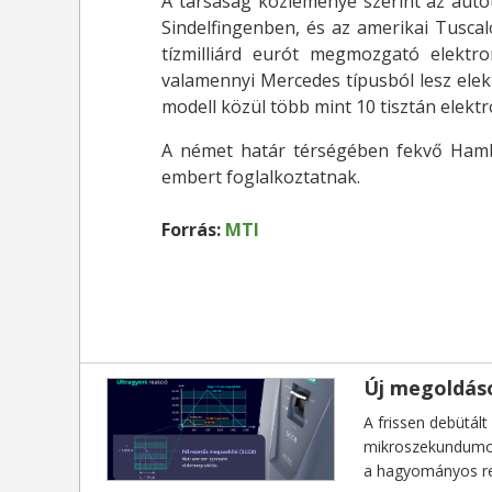
A társaság közleménye szerint az aut
Sindelfingenben, és az amerikai Tuscal
tízmilliárd eurót megmozgató elektrom
valamennyi Mercedes típusból lesz elek
modell közül több mint 10 tisztán elektr
A német határ térségében fekvő Ham
embert foglalkoztatnak.
Forrás:
MTI
Új megoldáso
A frissen debütált
mikroszekundumos
a hagyományos re