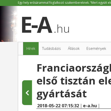
.hu
Hírek
Tudásbázis
Állások
Események
Franciaország
első tisztán 
gyártását
2018-05-22 07:15:32
|
e-a.hu
|