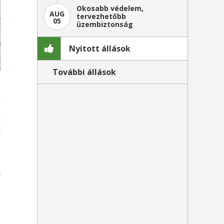
Okosabb védelem,
AUG
tervezhetőbb
05
üzembiztonság
Nyitott állások
További állások
a
)
k
d
s
r