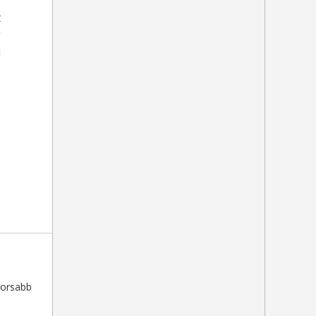
s
t
g
j
0
yorsabb