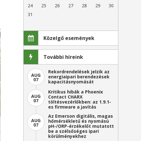
-
24
25
26
27
28
29
30
i
31
Közelgő események
További híreink
Rekordrendelések jelzik az
AUG
energiaipari berendezések
07
kapacitásnyomását
Kritikus hibák a Phoenix
AUG
Contact CHARX
07
töltésvezérlőkben: az 1.9.1-
es firmware a javítás
Az Emerson digitális, magas
AUG
hőmérsékletű és nyomású
07
pH-/ORP-érzékelőt mutatott
be a szélsőséges ipari
körülményekhez