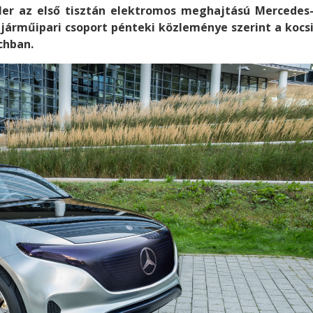
ler az első tisztán elektromos meghajtású Mercedes
járműipari csoport pénteki közleménye szerint a kocs
chban.