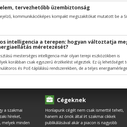
elem, tervezhetőbb üzembiztonság
őrejelző, kommunikációképes kompakt megszakítókat mutatott be a S
tos intelligencia a terepen: hogyan változtatja me
nergiaellátás méretezését?
sztású mesterséges intelligencia már olyan terepi eszközökben is
yek korábban csak egyszerű érzékelést végeztek. Ez új lehetőséget 
látoros és PoE-táplálású rendszerekben, de a teljes energiamérleg
era, a fűtés és a kommunikáció határozza meg.
Cégeknek
gy a szakmai
Honlapunk cégét nem csak ismertté teheti,
ki híreket,
hanem az önök által írt szakmai cikkek
l, melyek minden
publikálásával akár a piacon is nagyobb