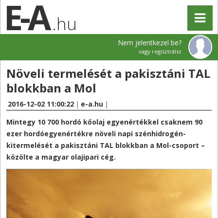
.hu
Nem jelentkezel be?
vagy regisztrálsz
Növeli termelését a pakisztáni TAL
blokkban a Mol
2016-12-02 11:00:22
|
e-a.hu
|
Mintegy 10 700 hordó kőolaj egyenértékkel csaknem 90
ezer hordóegyenértékre növeli napi szénhidrogén-
kitermelését a pakisztáni TAL blokkban a Mol-csoport –
közölte a magyar olajipari cég.