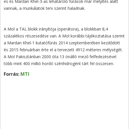
es és Mardan Khel-3-as lehatároló fúrások már mélyítés alatt
vannak, a munkálatok terv szerint haladnak.
A Mol a TAL blokk irányítója (operátora), a blokkban 8,4
százalékos részesedése van. A Mol korábbi tájékoztatása szerint
a Mardan Khel-1 kutatófúrás 2014 szeptemberében kezdődött
és 2015 februárban érte el a tervezett 4912 méteres mélységét.
A Mol Pakisztánban 2000 óta 13 önálló mező felfedezésével
több mint 400 millió hordó szénhidrogént tárt fel összesen.
Forrás:
MTI