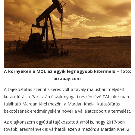
A környéken a MOL az egyik legnagyobb kitermelő – fotó:
pixabay.com
A tájékoztatás szerint sikeres volt a tavaly májusban mélyített
kutatófúrás a Pakisztán észak-nyugati részén lévő TAL blokkban
található Mardan Khel mezőn, a Mardan Khel-1 kutatófúrás
bekötésének eredményeként növeli a vállalatcsoport a termelést.
Az olajkonszern egyúttal tájékoztatott arról is, hogy 2017-ben
további eredmények is várhatók ezen a mezőn: a Mardan Khel-2-