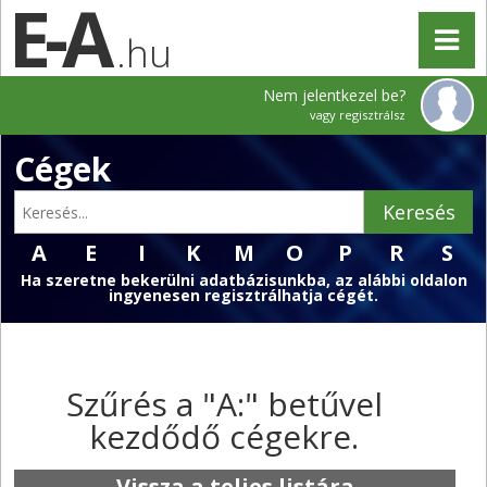
.hu
Nem jelentkezel be?
vagy regisztrálsz
Cégek
Keresés
A
E
I
K
M
O
P
R
S
Ha szeretne bekerülni adatbázisunkba, az alábbi oldalon
ingyenesen regisztrálhatja cégét.
Szűrés a "A:" betűvel
kezdődő cégekre.
Vissza a teljes listára