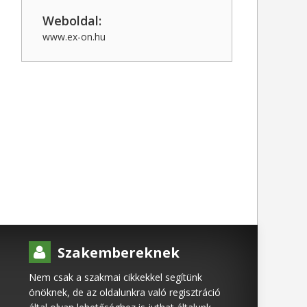
Weboldal:
www.ex-on.hu
Szakembereknek
Nem csak a szakmai cikkekkel segítünk
önöknek, de az oldalunkra való regisztráció