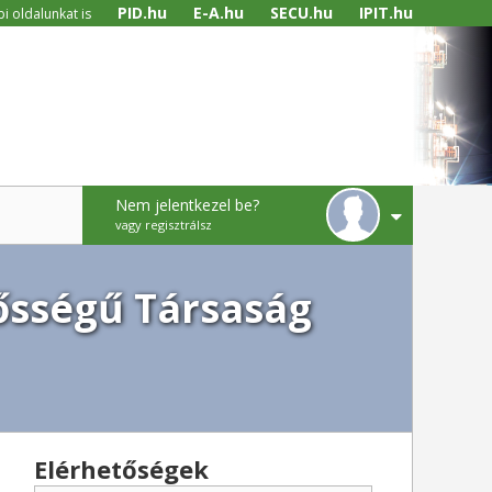
PID.hu
E-A.hu
SECU.hu
IPIT.hu
i oldalunkat is
Nem jelentkezel be?
vagy regisztrálsz
ősségű Társaság
Elérhetőségek