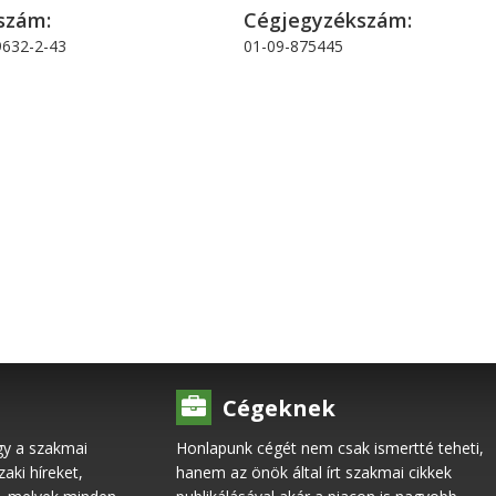
szám:
Cégjegyzékszám:
632-2-43
01-09-875445
Cégeknek
gy a szakmai
Honlapunk cégét nem csak ismertté teheti,
ki híreket,
hanem az önök által írt szakmai cikkek