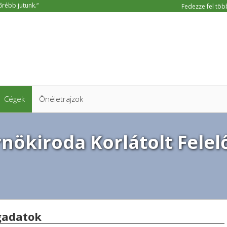
Fedezze fel több
Cégek
Önéletrajzok
nökiroda Korlátolt Felel
gadatok