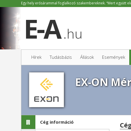
.hu
Hírek
Tudásbázis
Állások
Események
EX-ON Mér
Cég információ
Cé