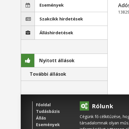
Adó
Események
13829
Szakcikk hirdetések
Álláshirdetések
Nyitott állások
További állások
Főoldal
Rólunk
Tudásbázis
Cégünk fő célkitűzése, ho
Állás
társadalomnak olyan műsza
Események