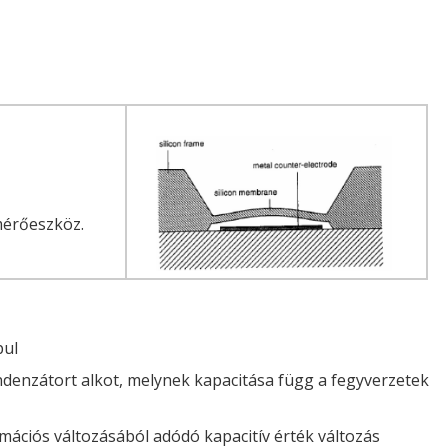
mérőeszköz.
pul
denzátort alkot, melynek kapacitása függ a fegyverzetek
ációs változásából adódó kapacitív érték változás