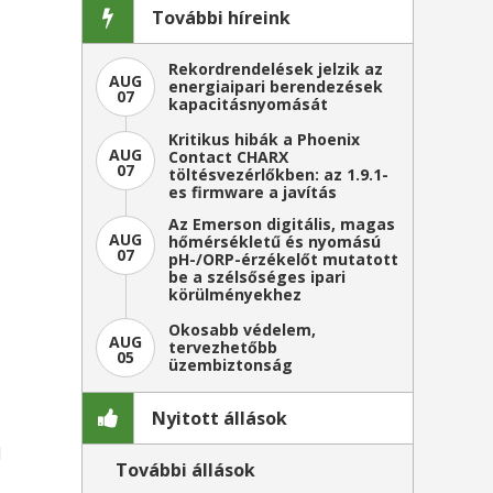
További híreink
Rekordrendelések jelzik az
AUG
energiaipari berendezések
07
kapacitásnyomását
Kritikus hibák a Phoenix
AUG
Contact CHARX
07
töltésvezérlőkben: az 1.9.1-
es firmware a javítás
Az Emerson digitális, magas
AUG
hőmérsékletű és nyomású
07
pH-/ORP-érzékelőt mutatott
be a szélsőséges ipari
körülményekhez
Okosabb védelem,
AUG
tervezhetőbb
05
üzembiztonság
Nyitott állások
ő
l
További állások