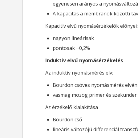
egyenesen arányos a nyomásváltozás
A kapacitás a membránok közötti táv
Kapacitív elvű nyomásérzékelők előnyei:
nagyon lineárisak
pontosak ~0,2%
Induktív elvű nyomásérzékelés
Az induktív nyomásmérés elv:
Bourdon csöves nyomásmérés elvén 
vasmag mozog primer és szekunder te
Az érzékelő kialakítása
Bourdon cső
lineáris változójú differenciál trans