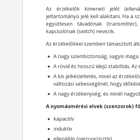
Az érzékelők kimeneti jelét (ellenál
jeltartományú jelé kell alakítani. Ha a s
együttesen távadónak (transmitter)
kapcsolónak (switch) nevezik.
Az érzékelőkkel szemben támasztott ál
A nagy üzembiztonság, vagyis maga 
A rövid és hosszú idejű stabilitás. A
A kis jelkésleltetés, mivel az érzéke
változási sebességénél, hogy időkésé
A nagy érzékenység, és minél nagyo
A nyomásmérési elvek (szenzorok) fő
kapacitív
induktív
ellenállás (piezorezisztív)