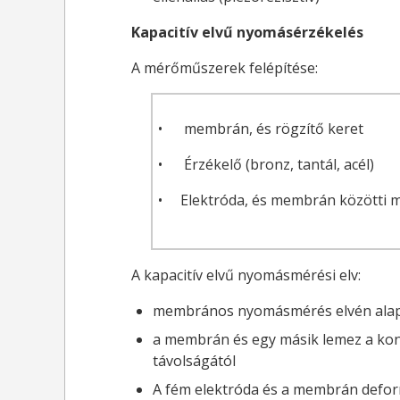
Kapacitív elvű nyomásérzékelés
A mérőműszerek felépítése:
• membrán, és rögzítő keret
• Érzékelő (bronz, tantál, acél)
• Elektróda, és membrán közötti 
A kapacitív elvű nyomásmérési elv:
membrános nyomásmérés elvén ala
a membrán és egy másik lemez a kon
távolságától
A fém elektróda és a membrán deform