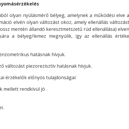
 nyomásérzékelés
zából olyan nyúlásmérő bélyeg, amelynek a működési elve 
ió elvén olyan változást okoz, amely ellenállás változás
hossz mentén állandó keresztmetszetű rúd ellenállása) elve
ra a bélyeg/lemez megnyúlik, így az ellenállás érték
tenzometrikus hatásnak hívjuk.
ző változást piezorezisztív hatásnak hívjuk.
kai érzékelők előnyös tulajdonságai:
k mellett rendkívül jó
i.