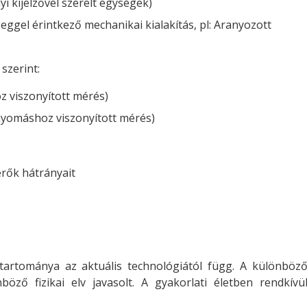
yi kijelzővel szerelt egységek)
ggel érintkező mechanikai kialakítás, pl: Aranyozott
szerint:
 viszonyított mérés)
nyomáshoz viszonyított mérés)
rők hátrányait
ktartománya az aktuális technológiától függ. A különböz
öző fizikai elv javasolt. A gyakorlati életben rendkívü