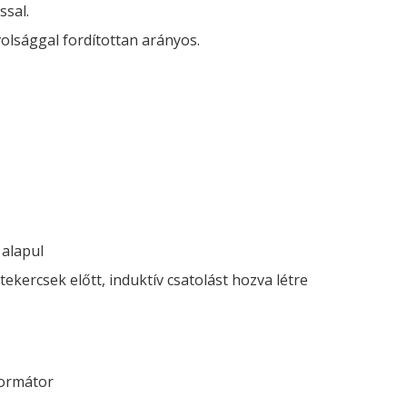
sal.
olsággal fordítottan arányos.
alapul
kercsek előtt, induktív csatolást hozva létre
zformátor