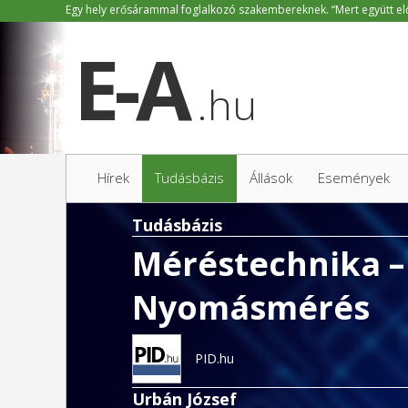
.hu
Hírek
Tudásbázis
Állások
Események
Tudásbázis
Méréstechnika – 
Nyomásmérés
PID.hu
Urbán József