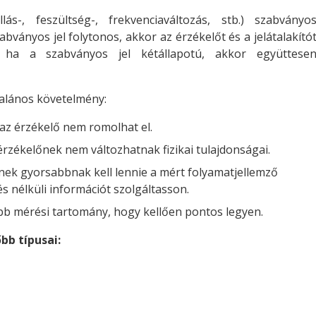
lás-, feszültség-, frekvenciaváltozás, stb.) szabványo
zabványos jel folytonos, akkor az érzékelőt és a jelátalakító
, ha a szabványos jel kétállapotú, akkor együttese
talános követelmény:
az érzékelő nem romolhat el.
z érzékelőnek nem változhatnak fizikai tulajdonságai.
lőnek gyorsabbnak kell lennie a mért folyamatjellemző
s nélküli információt szolgáltasson.
bb mérési tartomány, hogy kellően pontos legyen.
bb típusai: