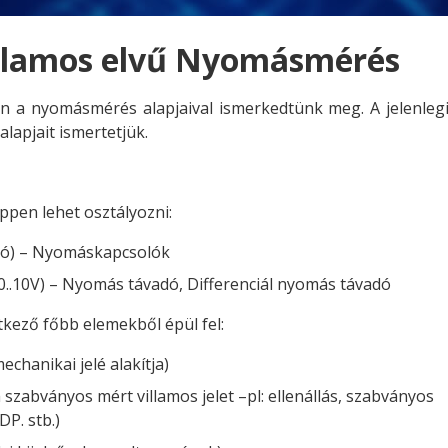
illamos elvű Nyomásmérés
n a nyomásmérés alapjaival ismerkedtünk meg. A jelenleg
apjait ismertetjük.
pen lehet osztályozni:
soló) – Nyomáskapcsolók
 0..10V) – Nyomás távadó, Differenciál nyomás távadó
kező főbb elemekből épül fel:
chanikai jelé alakítja)
szabványos mért villamos jelet –pl: ellenállás, szabványos
DP. stb.)