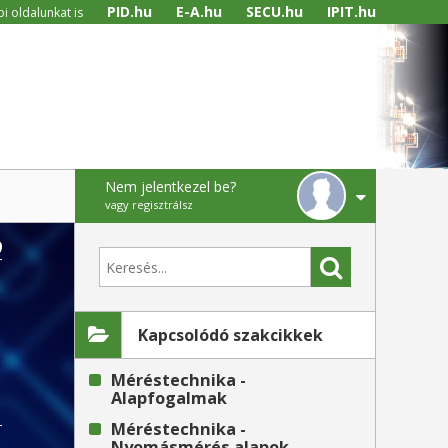
PID.hu
E-A.hu
SECU.hu
IPIT.hu
i oldalunkat is
Nem jelentkezel be?
vagy regisztrálsz
9
Kapcsolódó szakcikkek
Méréstechnika -
Alapfogalmak
Méréstechnika -
Nyomásmérés alapok