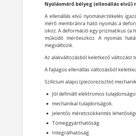
Nyúlásmérő bélyeg (ellenállás elvű)
A ellenállás elvű nyomásérzékelés iga
mérő membránra ható nyomás a deformác
okoz. A deformáció egy prizmatikus (a 
működő mérőeszköz. A nyomás hatásá
megváltozik.
Az alakváltozásból keletkező változást 
A fajlagos ellenállás változásból keletke
Szilícium alapú (piezorezisztív) mechani
Jól definiált elektromos tulajdonságo
mechanikai tulajdonságok.
Jelentős méretcsökkentés lehetősége
Tömeggyárthatóság.
Integrálhatóság.