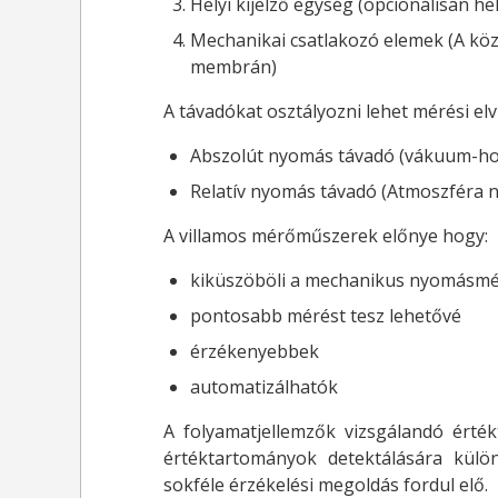
Helyi kijelző egység (opcionálisan hel
Mechanikai csatlakozó elemek (A köze
membrán)
A távadókat osztályozni lehet mérési elv 
Abszolút nyomás távadó (vákuum-hoz
Relatív nyomás távadó (Atmoszféra 
A villamos mérőműszerek előnye hogy:
kiküszöböli a mechanikus nyomásmé
pontosabb mérést tesz lehetővé
érzékenyebbek
automatizálhatók
A folyamatjellemzők vizsgálandó érté
értéktartományok detektálására különb
sokféle érzékelési megoldás fordul elő.