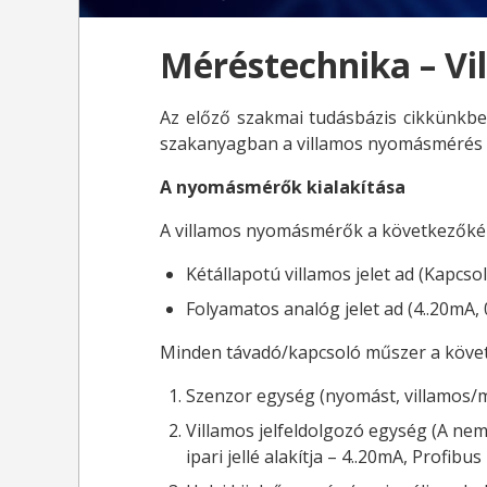
Méréstechnika – V
Az előző szakmai tudásbázis cikkünkbe
szakanyagban a villamos nyomásmérés al
A nyomásmérők kialakítása
A villamos nyomásmérők a következőkép
Kétállapotú villamos jelet ad (Kapc
Folyamatos analóg jelet ad (4..20mA,
Minden távadó/kapcsoló műszer a követ
Szenzor egység (nyomást, villamos/me
Villamos jelfeldolgozó egység (A nem 
ipari jellé alakítja – 4..20mA, Profibus 