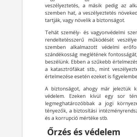
veszélyeztetés, a másik pedig az al
szemben hat, a veszélyeztetés növeked
tartják, vagy növelik a biztonságot.
Tehát személy- és vagyonvédelmi szem
rendeltetésszerű működését veszély
szemben alkalmazott védelmi erőf
szándékosság meglétének fontosságát, 
beszélünk. Ebben a szűkebb értelmezés
a katasztrófákat stb., mint veszélye
értelmezése esetén ezeket is figyelembe
A biztonságot, ahogy már jeleztük kö
védelem. Ezeken kívül egy sor tén
legmeghatározóbbak a jogi környez
tényezők, a biztosítási intézményrend
és a korrupció mértéke stb.
Őrzés és védelem