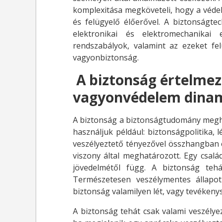
komplexitása megköveteli, hogy a védel
és felügyelő élőerővel. A biztonságt
elektronikai és elektromechanikai 
rendszabályok, valamint az ezeket fe
vagyonbiztonság.
A biztonság értelmezé
vagyonvédelem dina
A biztonság a biztonságtudomány megha
használjuk például: biztonságpolitika, 
veszélyeztető tényezővel összhangban 
viszony által meghatározott. Egy csalá
jövedelmétől függ. A biztonság tehá
Természetesen veszélymentes állapo
biztonság valamilyen lét, vagy tevékeny
A biztonság tehát csak valami veszélye