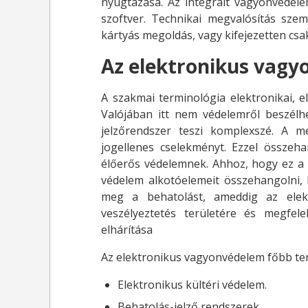
nyugtázása. Az integrált vagyonvédele
szoftver. Technikai megvalósítás sze
kártyás megoldás, vagy kifejezetten csak
Az elektronikus vagy
A szakmai terminológia elektronikai, e
Valójában itt nem védelemről beszélh
jelzőrendszer teszi komplexszé. A me
jogellenes cselekményt. Ezzel összeh
élőerős védelemnek. Ahhoz, hogy ez a
védelem alkotóelemeit összehangolni,
meg a behatolást, ameddig az elekt
veszélyeztetés területére és megfe
elhárítása
Az elektronikus vagyonvédelem főbb ter
Elektronikus kültéri védelem.
Behatolás-jelző rendszerek.