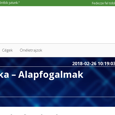
Fedezze fel több
Cégek
Önéletrajzok
2018-02-26 10:19:0
ka – Alapfogalmak