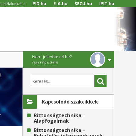
PID.hu
E-A.hu
SECU.hu
IPIT.hu
i oldalunkat is
Nem jelentkezel be?
vagy regisztrálsz
3
Kapcsolódó szakcikkek
Biztonságtechnika –
Alapfogalmak
Biztonságtechnika –
Behatolás-jelző rendszerek