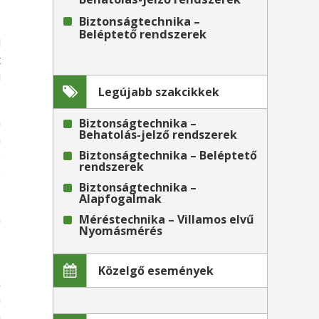
Biztonságtechnika –
Beléptető rendszerek
l
t
i
Legújabb szakcikkek
m
Biztonságtechnika –
Behatolás-jelző rendszerek
a
Biztonságtechnika – Beléptető
e
rendszerek
ó
Biztonságtechnika –
Alapfogalmak
n
Méréstechnika – Villamos elvű
Nyomásmérés
,
Közelgő események
k
a
m