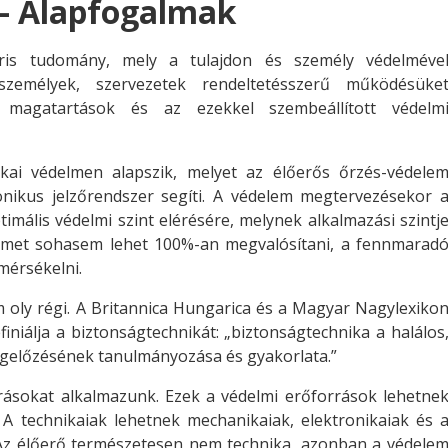
 – Alapfogalmak
náris tudomány, mely a tulajdon és személy védelméve
személyek, szervezetek rendeltetésszerű működésüke
s magatartások és az ezekkel szembeállított védelm
ai védelmen alapszik, melyet az élőerős őrzés-védele
ronikus jelzőrendszer segíti. A védelem megtervezésekor 
timális védelmi szint elérésére, melynek alkalmazási szintj
delmet sohasem lehet 100%-an megvalósítani, a fennmarad
mérsékelni.
m oly régi. A Britannica Hungarica és a Magyar Nagylexiko
iniálja a biztonságtechnikát: „biztonságtechnika a halálos
egelőzésének tanulmányozása és gyakorlata.”
rásokat alkalmazunk. Ezek a védelmi erőforrások lehetne
. A technikaiak lehetnek mechanikaiak, elektronikaiak és 
 Az élőerő természetesen nem technika, azonban a védele