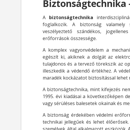
Biztonságtechnika
A
biztonságtechnika
interdiszcipli
foglalkozik. A biztonság valamely 
veszélyeztető szándékos, jogellene
erőforrások összessége.
A komplex vagyonvédelem a mechanik
egészít ki, akiknek a dolgát az elekt
tulajdonos és a tervező törekszik az op
illeszkedik a védendő értékhez. A vé
maradék kockázatot biztosítással lehet 
A biztonságtechnika, mint kifejezés ne
1995. évi kiadásai a következőképen def
vagy sérüléses balesetek okainak és m
A biztonság érdekében védelmi erőfor
technikai jellegűek és lehet élőerősek
személyek által alkalmazott eszközök.