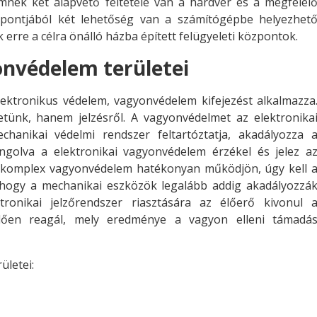
mnek két alapvető feltétele van a hardver és a megfelel
mpontjából két lehetőség van a számítógépbe helyezhet
 erre a célra önálló házba épített felügyeleti központok.
onvédelem területei
lektronikus védelem, vagyonvédelem kifejezést alkalmazza
etünk, hanem jelzésről. A vagyonvédelmet az elektronika
chanikai védelmi rendszer feltartóztatja, akadályozza 
angolva a elektronikai vagyonvédelem érzékel és jelez a
 komplex vagyonvédelem hatékonyan működjön, úgy kell 
 hogy a mechanikai eszközök legalább addig akadályozzá
ronikai jelzőrendszer riasztására az élőerő kivonul 
lelően reagál, mely eredménye a vagyon elleni támadá
ületei: