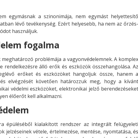
nem egymásnak a szinonimája, nem egymást helyettesít
atban lévő tevékenység. Ezért helyesebb, ha nem az őrzés
ódot használjuk.
delem fogalma
ik meghatározó problémája a vagyonvédelemnek. A komple
e rendelkezésre álló erők és eszközök összehangolása. A
glévő erőket és eszközöket hangoljuk össze, hanem 
lés elvégzését követően határozzuk meg, hogy a kíván
ikai védelmi eszközöket, elektronikai jelző berendezéseke
yen élőerőt kell alkalmazni.
védelem
 épüléséből kialakított rendszer az integrált felügyelet
ok jelzéseinek vétele, értelmezése, mentése, nyomtatása, é