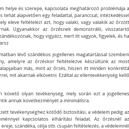
em helye és szerepe, kapcsolata meghatározó problémája 
 tehát alapvetően egy feladattal, paranccsal, intézkedésse
ly eleve feltételezi azt, hogy valaki, vagy valakik az őrzöt
rnak. Ugyanakkor az őrzésnek demonstráló, visszatart
zándékozónak, hogy vigyázz, mert itt vagyok, figyelek, és h
arsz
amatban lévő szándékos jogellenes magatartással szemben
y, amelyre az őrzéskor feltételezve készültünk az mos
 alapjaiban más, mint az őrzés, hiszen itt minden konkrétt
rel, mit akarnak elkövetni. Ezáltal az ellentevékenység kell
n követő olyan tevékenység, mely során ezt a jogellene
kentik annak következményét a minimálisra.
lezett tevékenységhez kötődő biztosítási, a védelem pedig a
seménnyel kapcsolatos elhárítási feladat. Az őrzésnél a
reje, szándéka, célja stb. csupán feltételezés, a védelemné