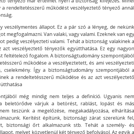
tő tényező már értelmét nyeri a biztonság kifejezés. Miné
y a rendeltetésszerű működést veszélyeztető tényező anná
onság.
y veszélymentes állapot. Ez a pár szó a lényeg, de nekün
got megfogalmazni. Van valaki, vagy valami. Ezeknek van eg
tot pedig veszélyezteti valami. Tehát a biztonság valakinek 
z azt veszélyeztető tényezők együtthatása. Ez egy nagyo
tást feltételező fogalom. A biztonságtudomány szempontjábó
tetésszerű működése a veszélyeztetett, és ami veszélyeztet
s, cselekmény. Így a biztonságtudomány szempontjából 
minek a rendeltetésszerű működése és az azt veszélyeztet
yütthatása
tjából még mindig nem teljes a definíció. Ugyanis ne
ba beletörődve várjuk a betörést, rablást, lopást és má
anem teszünk a megelőzése, megakadályozása, elhárítás
mazunk. Kerítést építünk, biztonsági zárat szerelünk fel
őrt, biztonsági őrt alkalmazunk stb. Tehát a személy- é
apot, melyet közvetlenül két tényező befolyásol. Az egyik 