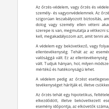
Az őrzés-védelem, vagy őrzés és védel
személy- és vagyonvédelemnek. Az őrzés
szigorúan leszabályozott biztosítás, ame
dolog vagy személy ellen véteni aka
szerepe is van, megmutatja a vétkezni s
kell, megakadályozom azt, amit tenni ak
A védelem egy bekövetkező, vagy foly
ellentevékenység. Tehát az az esemén
valósággá vált. Ez az ellentevékenység
vált. Tudjuk hányan, hol, milyen módszer
mértékű és hatékonyságú lehet.
A védelem pedig az őrzést esetlegese
tevékenységet hárítják el, illetve csök
Az őrzés tehát egy hipotetikus, feltéte
elkezdődött, illetve bekövetkezett e
esemény időpontja, az elkövetők száma, e