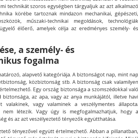
mi technikát szoros egységben tárgyaljuk az azt alkalmaz
echnika körébe tartoznak mindazon mechanikai, gépészeti
eszközök, műszaki-technikai megoldások, technológiá
lügyelő élőerő, amelyek célja az eredményes személy- é
se, a személy- és
mikus fogalma
tározó, alapvető kategóriája. A biztonságot nap, mint na
létbiztonság, közbiztonság stb. A biztonság csak valamilye
értelmezhető. Egy ország biztonsága a szomszédokkal val
d biztonsága, az apa, vagy az anya munkájától, illetve hav
t valakinek, vagy valaminek a veszélymentes állapota
t nem létezik. Vagy úgy is megfogalmazhatjuk, hogy 
ség és az azt veszélyeztető tényezők együtthatása.
ztető tényezővel együtt értelmezhető. Abban a pillanatban