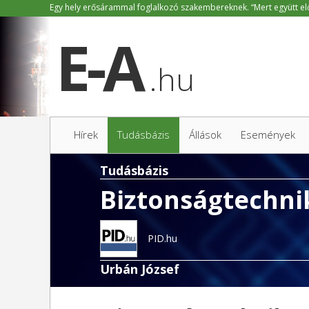
.hu
Hírek
Tudásbázis
Állások
Események
Tudásbázis
Biztonságtechni
PID.hu
Urbán József