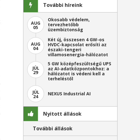
További híreink
ó
,
Okosabb védelem,
k
AUG
tervezhetőbb
05
s
üzembiztonság
Két új, összesen 4 GW-os
AUG
HVDC-kapcsolat erősíti az
04
északi-tengeri
villamosenergia-hálózatot
5 GW középfeszültségű UPS
JÚL
az AI-adatközpontokhoz: a
29
hálózatot is védeni kell a
p
terheléstől
n
ó
JÚL
NEXUS Industrial AI
24
i
.
a
Nyitott állások
További állások
,