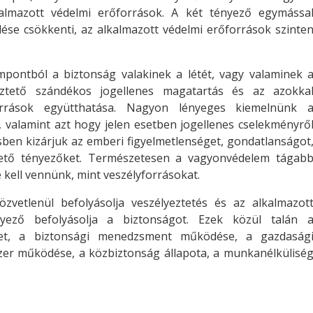
kalmazott védelmi erőforrások. A két tényező egymássa
ése csökkenti, az alkalmazott védelmi erőforrások szinte
pontból a biztonság valakinek a létét, vagy valaminek 
eztető szándékos jogellenes magatartás és az azokka
orrások együtthatása. Nagyon lényeges kiemelnünk 
valamint azt hogy jelen esetben jogellenes cselekményrő
ben kizárjuk az emberi figyelmetlenséget, gondatlanságot
ztető tényezőket. Természetesen a vagyonvédelem tágab
 kell vennünk, mint veszélyforrásokat.
zvetlenül befolyásolja veszélyeztetés és az alkalmazot
yező befolyásolja a biztonságot. Ezek közül talán 
et, a biztonsági menedzsment működése, a gazdaság
szer működése, a közbiztonság állapota, a munkanélkülisé