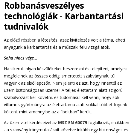
Robbanásveszélyes
technológiák - Karbantartási
tudnivalók
Az
előző részben
a létesítés, azaz kivitelezés volt a téma, eheti
anyagunk a karbantartás és a műszaki felülvizsgálatok.
Soha nincs vége...
Ha sikerült olyan készülékeket beszerezni és telepíteni, amelyek
megfelelnek az összes eddig ismertetett szabványnak, túl
vagyunk az első lépcsőn.
Nem jelenti
ez azt, hogy innentől az
üzem biztonságosan üzemel! A teljes élettartam alatt szigorú
szabályozást kell követni, és tudomásul kell venni, hogy sok
villamos gyártmányra az élettartama alatt sokkal
többet fogunk
költeni
, mint amennyibe az a "boltban" került.
Az üzemvitel kérdéseivel az
MSZ EN 60079
foglalkozik, e cikkben
- a szabvány iránymutatásait követve inkább egy biztonságos és