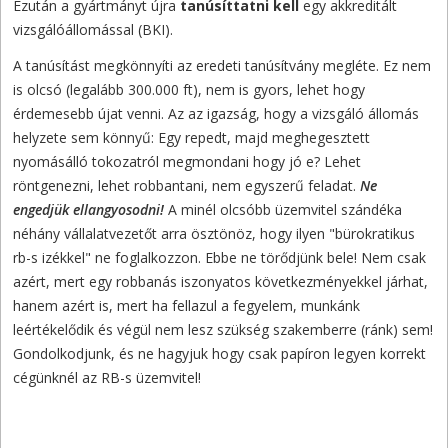
Ezután a gyártmányt újra
tanúsíttatni kell
egy akkreditált
vizsgálóállomással (BKI).
A tanúsítást megkönnyíti az eredeti tanúsítvány megléte. Ez nem
is olcsó (legalább 300.000 ft), nem is gyors, lehet hogy
érdemesebb újat venni. Az az igazság, hogy a vizsgáló állomás
helyzete sem könnyű: Egy repedt, majd meghegesztett
nyomásálló tokozatról megmondani hogy jó e? Lehet
röntgenezni, lehet robbantani, nem egyszerű feladat.
Ne
engedjük ellangyosodni!
A minél olcsóbb üzemvitel szándéka
néhány vállalatvezetőt arra ösztönöz, hogy ilyen "bürokratikus
rb-s izékkel" ne foglalkozzon. Ebbe ne törődjünk bele! Nem csak
azért, mert egy robbanás iszonyatos következményekkel járhat,
hanem azért is, mert ha fellazul a fegyelem, munkánk
leértékelődik és végül nem lesz szükség szakemberre (ránk) sem!
Gondolkodjunk, és ne hagyjuk hogy csak papíron legyen korrekt
cégünknél az RB-s üzemvitel!