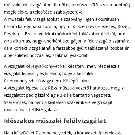
műszaki felülvizsgálaton. Itt dől el, a műszer (RB-s szempontból)
megfelelő-e, a telepítése szabályszerű-e.
A műszaki felülvizsgálatokat a szabvány - igen akkurátusan -
három kategóriába sorolja, úgy mint: Szemrevételezéses, Közeli,
Részletes. Ezekre védelmi módonként táblázatokat közöl, ami
arra alkalmas, hogy itinerként szolgáljon a felülvizsgáló számára,
de a korrekt vizsgálatnál a farzsebbe gyűrt táblázatnál többet ér
a becsületes hozzáállás, szakmai gyakorlat.
A vizsgálatról
jegyzőkönyvet
kell készíteni, mely részletezi a
vizsgálat lépéseit, és
kijelenti
, hogy a készülék
üzembehelyezhető vagy nem. Középút nincs.
A vizsgálat lépéseit az RB-s műszaki vezető határozza meg, a
vizsgálatot pedig kizárólag RB-s karbantartó végezheti.
Szerencsés, ha
nem a kivitelező
szakembere végzi saját
munkájának felülvizsgálatát...
Időszakos műszaki felülvizsgálat
Ha a készüléket üzembe helyezték, a környezeti feltételektől