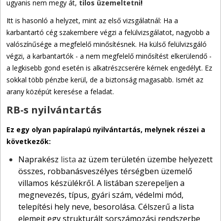
ugyanis nem megy át,
tilos üzemeltetni
!
Itt is hasonló a helyzet, mint az első vizsgálatnál: Ha a
karbantartó cég szakembere végzi a felülvizsgálatot, nagyobb a
valószínűsége a megfelelő minősítésnek. Ha külső felülvizsgáló
végzi, a karbantartók - a nem megfelelő minősítést elkerülendő -
a legkisebb gond esetén is alkatrészcserére kérnek engedélyt. Ez
sokkal több pénzbe kerül, de a biztonság magasabb. Ismét az
arany középút keresése a feladat.
RB-s nyilvántartás
Ez egy olyan papíralapú nyilvántartás, melynek részei a
következők:
Naprakész
lista
az üzem területén üzembe helyezett
összes, robbanásveszélyes térségben üzemelő
villamos készülékről. A listában szerepeljen a
megnevezés, típus, gyári szám, védelmi mód,
telepítési hely neve, besorolása. Célszerű a lista
elemeit egy strukturált sorszámozási rendszerbe