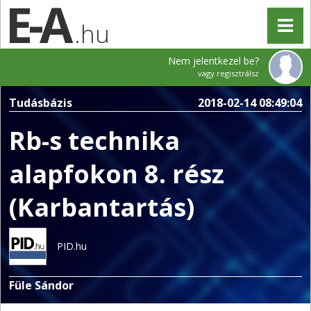
.hu
Nem jelentkezel be?
vagy regisztrálsz
Tudásbázis
2018-02-14 08:49:04
Rb-s technika
alapfokon 8. rész
(Karbantartás)
PID.hu
Füle Sándor