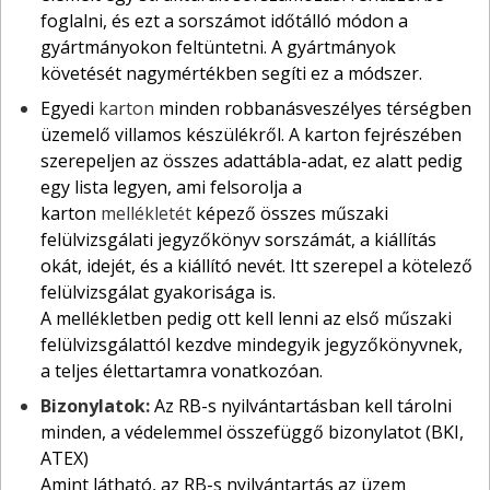
foglalni, és ezt a sorszámot időtálló módon a
gyártmányokon feltüntetni. A gyártmányok
követését nagymértékben segíti ez a módszer.
Egyedi
karton
minden robbanásveszélyes térségben
üzemelő villamos készülékről. A karton fejrészében
szerepeljen az összes adattábla-adat, ez alatt pedig
egy lista legyen, ami felsorolja a
karton
mellékletét
képező összes műszaki
felülvizsgálati jegyzőkönyv sorszámát, a kiállítás
okát, idejét, és a kiállító nevét. Itt szerepel a kötelező
felülvizsgálat gyakorisága is.
A mellékletben pedig ott kell lenni az első műszaki
felülvizsgálattól kezdve mindegyik jegyzőkönyvnek,
a teljes élettartamra vonatkozóan.
Bizonylatok:
Az RB-s nyilvántartásban kell tárolni
minden, a védelemmel összefüggő bizonylatot (BKI,
ATEX)
Amint látható, az RB-s nyilvántartás az üzem