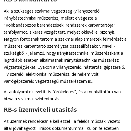
Aki a szükséges szakmai végzettség (villanyszerelő,
irányítástechnikai műszerész) mellett elvégezte a
"Robbanásbiztos berendezések, rendszerek karbantartója"
tanfolyamot, sikeres vizsgát tett, melyet oklevéllel bizonyít.
Nagyon fontosnak tartom a szakmai alapismeretek felmérését a
műszeres karbantartó személyzet összeállításakor, mivel -
szükségből - jellemző, hogy irányítástechnikai műszerészként a
legritkább esetben alkalmaznak irányítástechnikai műszerész
végzettségűeket. Gyakori a villanyszerelő, háztartási gépszerelő,
TV szerelő, elektronikai műszerész, de nekem volt
varrógépszerelő végzettségű műszerészem is...
A tanfolyami oklevél itt is "örökéletes", és a munkáltatóra van
bízva a szakmai szintentartás.
RB-s üzemviteli utasítás
Az üzemnek rendelkeznie kell ezzel - a felelős műszaki vezető
által jóváhagyott - írásos dokumentummal. Külön fejezetben