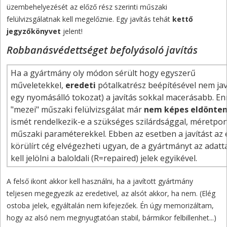
üzembehelyezését az előző rész szerinti műszaki
felülvizsgálatnak kell megelőznie. Egy javítás tehát
kettő
jegyzőkönyvet
jelent!
Robbanásvédettséget befolyásoló javítás
Ha a gyártmány oly módon sérült hogy egyszerű
műveletekkel,
eredeti
pótalkatrész beépítésével nem jav
egy nyomásálló tokozat) a javítás sokkal macerásabb. En
"mezei" műszaki felülvizsgálat már
nem képes eldönten
ismét rendelkezik-e a szükséges szilárdsággal, méretpo
műszaki paraméterekkel. Ebben az esetben a javítást az
körülírt cég elvégezheti ugyan, de a gyártmányt az adatt
kell jelölni a baloldali (R=repaired) jelek egyikével.
A felső ikont akkor kell használni, ha a javított gyártmány
teljesen megegyezik az eredetivel, az alsót akkor, ha nem. (Elég
ostoba jelek, egyáltalán nem kifejezőek. Én úgy memorizáltam,
hogy az alsó nem megnyugtatóan stabil, bármikor felbillenhet...)