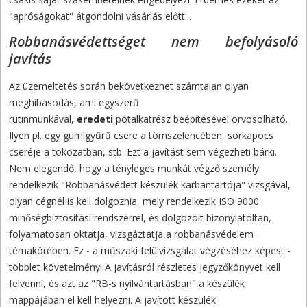
"apróságokat" átgondolni vásárlás előtt...
Robbanásvédettséget nem befolyásoló
javítás
Az üzemeltetés során bekövetkezhet számtalan olyan
meghibásodás, ami egyszerű
rutinmunkával,
eredeti
pótalkatrész beépítésével orvosolható.
Ilyen pl. egy gumigyűrű csere a tömszelencében, sorkapocs
cseréje a tokozatban, stb. Ezt a javítást sem végezheti bárki.
Nem elegendő, hogy a tényleges munkát végző személy
rendelkezik "Robbanásvédett készülék karbantartója" vizsgával,
olyan cégnél is kell dolgoznia, mely rendelkezik ISO 9000
minőségbiztosítási rendszerrel, és dolgozóit bizonylatoltan,
folyamatosan oktatja, vizsgáztatja a robbanásvédelem
témakörében. Ez - a műszaki felülvizsgálat végzéséhez képest -
többlet követelmény!
A javításról részletes jegyzőkönyvet kell
felvenni, és azt az "RB-s nyilvántartásban" a készülék
mappájában el kell helyezni. A javított készülék