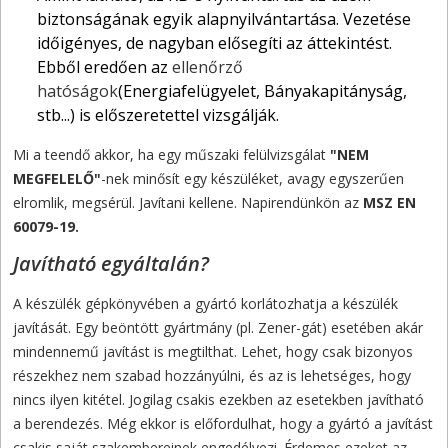
biztonságának egyik alapnyilvántartása. Vezetése
időigényes, de nagyban elősegíti az áttekintést.
Ebből eredően az
ellenőrző
hatóságok
(Energiafelügyelet, Bányakapitányság,
stb...) is előszeretettel vizsgálják.
Mi a teendő akkor, ha egy műszaki felülvizsgálat
"NEM
MEGFELELŐ"
-nek minősít egy készüléket, avagy egyszerűen
elromlik, megsérül. Javítani kellene. Napirendünkön az
MSZ EN
60079-19.
Javítható egyáltalán?
A készülék gépkönyvében a gyártó korlátozhatja a készülék
javítását. Egy beöntött gyártmány (pl. Zener-gát) esetében akár
mindennemű javítást is megtilthat. Lehet, hogy csak bizonyos
részekhez nem szabad hozzányúlni, és az is lehetséges, hogy
nincs ilyen kitétel. Jogilag csakis ezekben az esetekben javítható
a berendezés. Még ekkor is előfordulhat, hogy a gyártó a javítást
csakis saját szakembereinek engedélyezi. Érdemes ezeket az