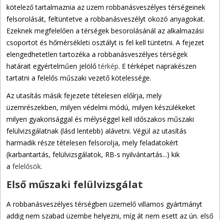
kötelező tartalmaznia az üzem robbanásveszélyes térségeinek
felsorolását, feltüntetve a robbanásveszélyt okozó anyagokat.
Ezeknek megfelelően a térségek besorolásánál az alkalmazási
csoportot és hőmérsékleti osztályt is fel kell tüntetni. A fejezet
elengedhetetlen tartozéka a robbanásveszélyes térségek
határait egyértelműen jelölő
térkép
. E térképet naprakészen
tartatni a felelős műszaki vezető kötelessége.
Az utasítás másik fejezete tételesen előírja, mely
üzemrészekben, milyen védelmi módú, milyen készülékeket
milyen gyakorisággal és mélységgel kell időszakos műszaki
felülvizsgálatnak (lásd lentebb) alávetni. Végül az utasítás
harmadik része tételesen felsorolja, mely feladatokért
(karbantartás, felülvizsgálatok, RB-s nyilvántartás...) kik
a
felelősök
.
Első műszaki felülvizsgálat
A robbanásveszélyes térségben üzemelő villamos gyártmányt
addig nem szabad üzembe helyezni, míg át nem esett az ún. első