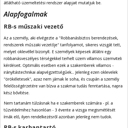
átlátható üzemeltetési rendszer alapjait mutatjuk be.
Alapfogalmak
RB-s műszaki vezető
Az a személy, aki elvégezte a "Robbanásbiztos berendezések,
rendszerek műszaki vezetője" tanfolyamot, sikeres vizsgát tett,
melyet oklevéllel bizonyít. E személyek képesek átlátni egy
robbanásveszélyes térségekkel terhelt üzem villamos üzemviteli
kérdéseit. Optimális esetben ezek a szakemberek villamos -
irányítástechnikai alapvégzettségűek... Jelenleg ezen oklevelek
"örökéletesek", azaz nem járnak le soha, és csupán a személy
felelősségérzetére van bízva a szakmai tudás fenntartása, napra
kész bővítése.
Nem tartanám túlzásnak ha e szakemberek számára - pl. a
tűzvédelmihez hasonlóan - 3 évente a vizsga megismétlését
írnák elő, ilyen rendelkezésről azonban jelenleg nem tudok.
RB-s karbantartó