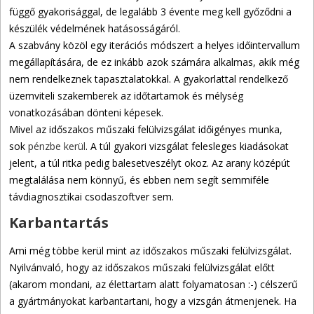
függő gyakorisággal, de legalább 3 évente meg kell győződni a
készülék védelmének hatásosságáról.
A szabvány közöl egy iterációs módszert a helyes időintervallum
megállapítására, de ez inkább azok számára alkalmas, akik még
nem rendelkeznek tapasztalatokkal. A gyakorlattal rendelkező
üzemviteli szakemberek az időtartamok és mélység
vonatkozásában dönteni képesek.
Mivel az időszakos műszaki felülvizsgálat időigényes munka,
sok
pénzbe kerül
. A túl gyakori vizsgálat felesleges kiadásokat
jelent, a túl ritka pedig balesetveszélyt okoz. Az arany középút
megtalálása nem könnyű, és ebben nem segít semmiféle
távdiagnosztikai csodaszoftver sem.
Karbantartás
Ami még többe kerül mint az időszakos műszaki felülvizsgálat.
Nyilvánvaló, hogy az időszakos műszaki felülvizsgálat előtt
(akarom mondani, az élettartam alatt folyamatosan :-) célszerű
a gyártmányokat karbantartani, hogy a vizsgán átmenjenek. Ha