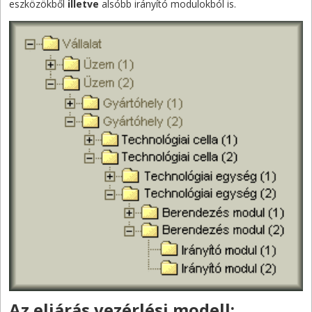
eszközökből
illetve
alsóbb irányító modulokból is.
Az eljárás vezérlési modell: