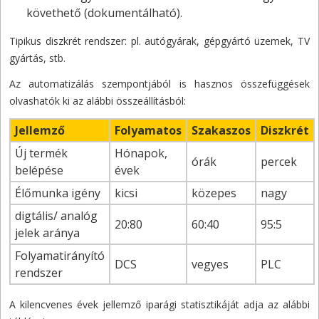
követhető (dokumentálható).
Tipikus diszkrét rendszer: pl. autógyárak, gépgyártó üzemek, TV
gyártás, stb.
Az automatizálás szempontjából is hasznos összefüggések
olvashatók ki az alábbi összeállításból:
Jellemző
Folyamatos
Szakaszos
Diszkrét
Új termék
Hónapok,
órák
percek
belépése
évek
Élőmunka igény
kicsi
közepes
nagy
digtális/ analóg
20:80
60:40
95:5
jelek aránya
Folyamatirányító
DCS
vegyes
PLC
rendszer
A kilencvenes évek jellemző iparági statisztikáját adja az alábbi