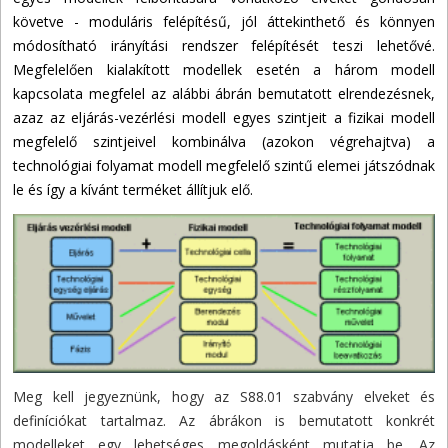
követve - moduláris felépítésű, jól áttekinthető és könnyen
módosítható irányítási rendszer felépítését teszi lehetővé.
Megfelelően kialakított modellek esetén a három modell
kapcsolata megfelel az alábbi ábrán bemutatott elrendezésnek,
azaz az eljárás-vezérlési modell egyes szintjeit a fizikai modell
megfelelő szintjeivel kombinálva (azokon végrehajtva) a
technológiai folyamat modell megfelelő szintű elemei játszódnak
le és így a kívánt terméket állítjuk elő.
Meg kell jegyeznünk, hogy az S88.01 szabvány elveket és
definíciókat tartalmaz. Az ábrákon is bemutatott konkrét
modelleket egy lehetséges megoldásként mutatja be. Az