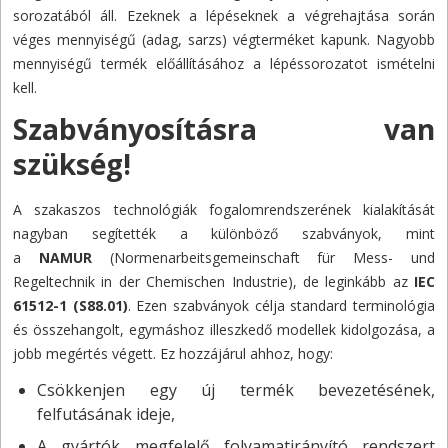
sorozatából áll. Ezeknek a lépéseknek a végrehajtása során
véges mennyiségű (adag, sarzs) végterméket kapunk. Nagyobb
mennyiségű termék előállításához a lépéssorozatot ismételni
kell.
Szabványosításra van
szükség!
A szakaszos technológiák fogalomrendszerének kialakítását
nagyban segítették a különböző szabványok, mint
a
NAMUR
(Normenarbeitsgemeinschaft für Mess- und
Regeltechnik in der Chemischen Industrie), de leginkább az
IEC
61512-1 (S88.01)
. Ezen szabványok célja standard terminológia
és összehangolt, egymáshoz illeszkedő modellek kidolgozása, a
jobb megértés végett. Ez hozzájárul ahhoz, hogy:
Csökkenjen egy új termék bevezetésének,
felfutásának ideje,
A gyártók megfelelő folyamatirányító rendszert