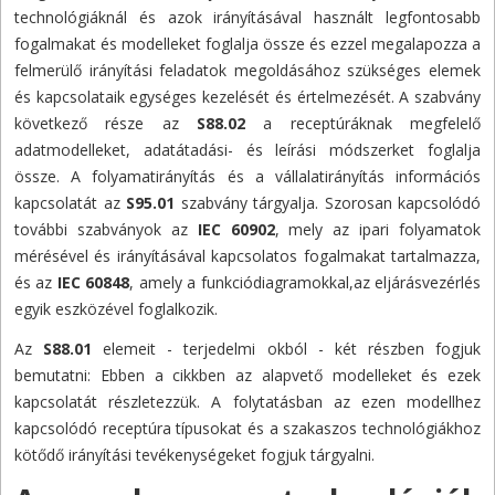
technológiáknál és azok irányításával használt legfontosabb
fogalmakat és modelleket foglalja össze és ezzel megalapozza a
felmerülő irányítási feladatok megoldásához szükséges elemek
és kapcsolataik egységes kezelését és értelmezését. A szabvány
következő része az
S88.02
a receptúráknak megfelelő
adatmodelleket, adatátadási- és leírási módszerket foglalja
össze. A folyamatirányítás és a vállalatirányítás információs
kapcsolatát az
S95.01
szabvány tárgyalja. Szorosan kapcsolódó
további szabványok az
IEC 60902
, mely az ipari folyamatok
mérésével és irányításával kapcsolatos fogalmakat tartalmazza,
és az
IEC 60848
, amely a funkciódiagramokkal,az eljárásvezérlés
egyik eszközével foglalkozik.
Az
S88.01
elemeit - terjedelmi okból - két részben fogjuk
bemutatni: Ebben a cikkben az alapvető modelleket és ezek
kapcsolatát részletezzük. A folytatásban az ezen modellhez
kapcsolódó receptúra típusokat és a szakaszos technológiákhoz
kötődő irányítási tevékenységeket fogjuk tárgyalni.