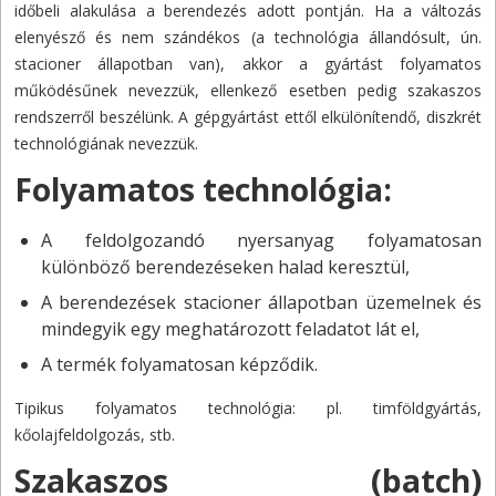
időbeli alakulása a berendezés adott pontján. Ha a változás
elenyésző és nem szándékos (a technológia állandósult, ún.
stacioner állapotban van), akkor a gyártást folyamatos
működésűnek nevezzük, ellenkező esetben pedig szakaszos
rendszerről beszélünk. A gépgyártást ettől elkülönítendő, diszkrét
technológiának nevezzük.
Folyamatos technológia:
A feldolgozandó nyersanyag folyamatosan
különböző berendezéseken halad keresztül,
A berendezések stacioner állapotban üzemelnek és
mindegyik egy meghatározott feladatot lát el,
A termék folyamatosan képződik.
Tipikus folyamatos technológia: pl. timföldgyártás,
kőolajfeldolgozás, stb.
Szakaszos (batch)