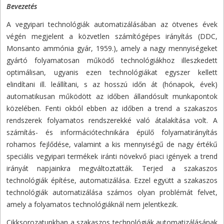
Bevezetés
A vegyipari technológiák automatizálásában az ötvenes évek
végén megjelent a közvetlen számítógépes irányítás (DDC,
Monsanto ammónia gyár, 1959.), amely a nagy mennyiségeket
gyártó folyamatosan működő technológiákhoz illeszkedett
optimálisan, ugyanis ezen technológiákat egyszer kellett
elindítani ill. leállítani, s az hosszú időn át (hónapok, évek)
automatikusan működött az időben állandósult munkapontok
közelében. Fenti okból ebben az időben a trend a szakaszos
rendszerek folyamatos rendszerekké való átalakítása volt. A
számítás- és információtechnikára épülő folyamatirányítás
rohamos fejlődése, valamint a kis mennyiségű de nagy értékű
speciális vegyipari termékek iránti növekvő piaci igények a trend
irányát napjainkra megváltoztatták. Terjed a szakaszos
technológiák építése, automatizálása. Ezzel együtt a szakaszos
technológiák automatizálása számos olyan problémát felvet,
amely a folyamatos technológiáknál nem jelentkezik.
Cikksorozatunkban a szakaszos technológiák automatizálásának