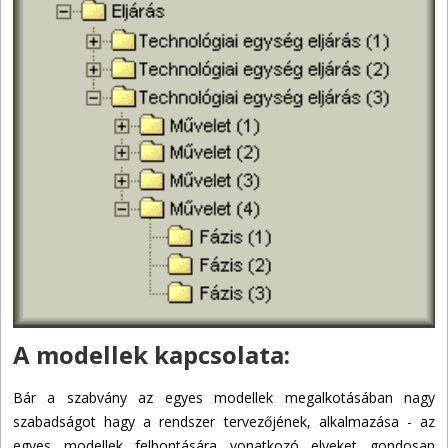
A modellek kapcsolata:
Bár a szabvány az egyes modellek megalkotásában nagy
szabadságot hagy a rendszer tervezőjének, alkalmazása - az
egyes modellek felbontására vonatkozó elveket gondosan