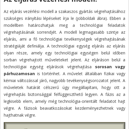
Az eljárás vezérlési modell a szakaszos gyártás végrehajtásához
szükséges irányítási lépéseket írja le (jobboldali ábra). Ebben a
modellben határozhatjuk meg a technológiai feladatok
végrehajtásának sorrendjét. A modell legmagasabb szintje az
eljárás, ami a fő technológiai tevékenységek végrehajtásának
stratégiáját definiálja. A technológiai egység eljárás az eljárás
olyan része, amely egy technológiai egységen belül időben
sorban végrehajtott műveleteket jelent. Az eljáráson belül a
technológiai egység eljárások végrehajtása
sorosan vagy
párhuzamosan
is történhet. A művelet általában fizikai vagy
kémiai változással járó, nagyobb tevékenységsorozatot jelent. A
műveletek határát célszerű úgy megállapítani, hogy ott a
végrehajtás biztonsággal felfüggeszthető legyen. A fázis az a
legkisebb elem, amely még technológia-orientált feladatot hajt
végre. A fázisok beavatkozásokat kezdeményezhetnek vagy
hajthatnak végre.