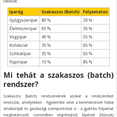
táblázat:
Iparág
Szakaszos (Batch)
Folyamatos
Gyógyszeripar
80 %
20 %
Élelmiszeripar
65 %
35 %
Vegyipar
45 %
55 %
Kohászat
35 %
65 %
Szilikátipar
35 %
65 %
Papíripar
15 %
85 %
Mi tehát a szakaszos (batch)
rendszer?
Szakaszos (batch) rendszereknek azokat a rendszereket
nevezzük, amelyekben - figyelembe véve a berendezések fizikai
struktúráját és gazdasági szempontokat is - a gyártási folyamat
meghatározott sorrendben végrehajtott lépések (fázisok)