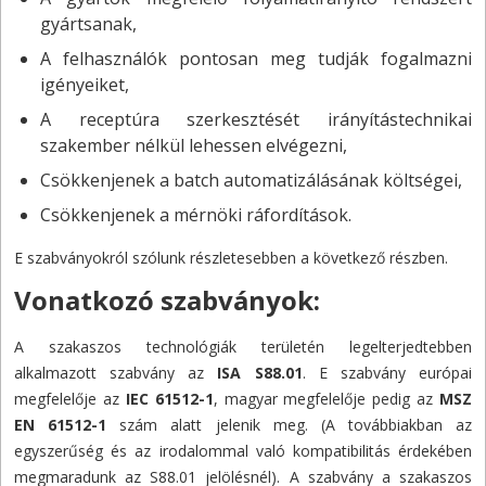
gyártsanak,
A felhasználók pontosan meg tudják fogalmazni
igényeiket,
A receptúra szerkesztését irányítástechnikai
szakember nélkül lehessen elvégezni,
Csökkenjenek a batch automatizálásának költségei,
Csökkenjenek a mérnöki ráfordítások.
E szabványokról szólunk részletesebben a következő részben.
Vonatkozó szabványok:
A szakaszos technológiák területén legelterjedtebben
alkalmazott szabvány az
ISA S88.01
. E szabvány európai
megfelelője az
IEC 61512-1
, magyar megfelelője pedig az
MSZ
EN 61512-1
szám alatt jelenik meg. (A továbbiakban az
egyszerűség és az irodalommal való kompatibilitás érdekében
megmaradunk az S88.01 jelölésnél). A szabvány a szakaszos