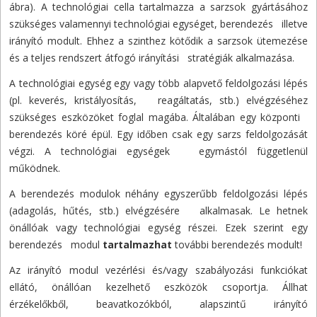
ábra). A technológiai cella tartalmazza a sarzsok gyártásához
szükséges valamennyi technológiai egységet, berendezés illetve
irányító modult. Ehhez a szinthez kötődik a sarzsok ütemezése
és a teljes rendszert átfogó irányítási stratégiák alkalmazása.
A technológiai egység egy vagy több alapvető feldolgozási lépés
(pl. keverés, kristályosítás, reagáltatás, stb.) elvégzéséhez
szükséges eszközöket foglal magába. Általában egy központi
berendezés köré épül. Egy időben csak egy sarzs feldolgozását
végzi. A technológiai egységek egymástól függetlenül
működnek.
A berendezés modulok néhány egyszerűbb feldolgozási lépés
(adagolás, hűtés, stb.) elvégzésére alkalmasak. Le hetnek
önállóak vagy technológiai egység részei. Ezek szerint egy
berendezés modul
tartalmazhat
további berendezés modult!
Az irányító modul vezérlési és/vagy szabályozási funkciókat
ellátó, önállóan kezelhető eszközök csoportja. Állhat
érzékelőkből, beavatkozókból, alapszintű irányító