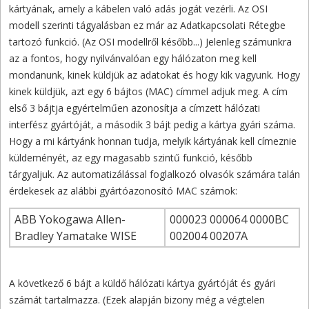
kártyának, amely a kábelen való adás jogát vezérli. Az OSI
modell szerinti tágyalásban ez már az Adatkapcsolati Rétegbe
tartozó funkció. (Az OSI modellről később...) Jelenleg számunkra
az a fontos, hogy nyilvánvalóan egy hálózaton meg kell
mondanunk, kinek küldjük az adatokat és hogy kik vagyunk. Hogy
kinek küldjük, azt egy 6 bájtos (MAC) címmel adjuk meg. A cím
első 3 bájtja egyértelműen azonosítja a címzett hálózati
interfész gyártóját, a második 3 bájt pedig a kártya gyári száma.
Hogy a mi kártyánk honnan tudja, melyik kártyának kell címeznie
küldeményét, az egy magasabb szintű funkció, később
tárgyaljuk. Az automatizálással foglalkozó olvasók számára talán
érdekesek az alábbi gyártóazonosító MAC számok:
ABB Yokogawa Allen-
000023 000064 0000BC
Bradley Yamatake WISE
002004 00207A
A következő 6 bájt a küldő hálózati kártya gyártóját és gyári
számát tartalmazza. (Ezek alapján bizony még a végtelen