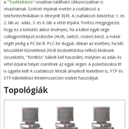
a "
Tudásbázis
" rovatban található cikksorozatban is
olvashatnak. Sodrott érpárak esetén a csatlakozó a
telefontechnikában is elterjedt RJ45. A csatlakozó bekötése: 1. és
2. láb az adás, 3. és 6. láb a vétel érpára. Fontos megjegyezni,
hogy ez a bekötés akkor érvényes, ha a kábel egyik vége
csillagpontképző eszközbe (HUB, switch, router) kerül, a másik
végét pedig a PC-be ill. PLC-be dugjuk. Abban az esetben, ha két
készüléket közvetlenül (HUB közbeiktatása nélkül) kívánunk
összekötni, "fordítós" kábelt kell használni, melyben az adás és
vétel érpárai helyet cserélnek az egyik végen. A polaritásokra itt
is ügyelni kell! A csatlakozó létezik árnyékolt kivitelben is, FTP és
STP kábelekhez értelemszerűen ezeket használjuk.
Topológiák