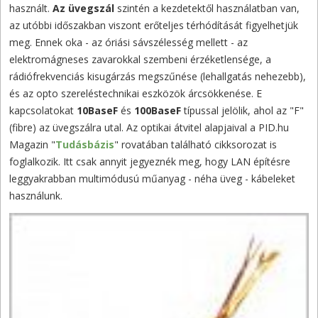
használt.
Az üvegszál
szintén a kezdetektől használatban van,
az utóbbi időszakban viszont erőteljes térhódítását figyelhetjük
meg. Ennek oka - az óriási sávszélesség mellett - az
elektromágneses zavarokkal szembeni érzéketlensége, a
rádiófrekvenciás kisugárzás megszűnése (lehallgatás nehezebb),
és az opto szereléstechnikai eszközök árcsökkenése. E
kapcsolatokat
10BaseF
és
100BaseF
típussal jelölik, ahol az "F"
(fibre) az üvegszálra utal. Az optikai átvitel alapjaival a PID.hu
Magazin "
Tudásbázis
" rovatában található cikksorozat is
foglalkozik. Itt csak annyit jegyeznék meg, hogy LAN építésre
leggyakrabban multimódusú műanyag - néha üveg - kábeleket
használunk.