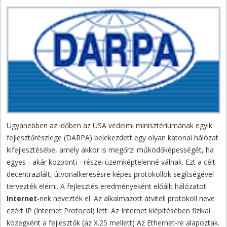
Ugyanebben az időben az USA védelmi minisztériumának egyik
fejlesztőrészlege (DARPA) belekezdett egy olyan katonai hálózat
kifejlesztésébe, amely akkor is megőrzi működőképességét, ha
egyes - akár központi - részei üzemképtelenné válnak. Ezt a célt
decentrazilált, útvonalkeresésre képes protokollok segítségével
tervezték elérni. A fejlesztés eredményeként előállt hálózatot
Internet
-nek nevezték el. Az alkalmazott átviteli protokoll neve
ezért IP (Internet Protocol) lett. Az Internet kiépítésében fizikai
közegként a fejlesztők (az X.25 mellett) Az Ethernet-re alapoztak.