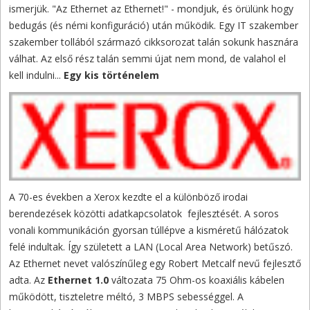
ismerjük. "Az Ethernet az Ethernet!" - mondjuk, és örülünk hogy
bedugás (és némi konfiguráció) után működik. Egy IT szakember
szakember tollából származó cikksorozat talán sokunk hasznára
válhat. Az első rész talán semmi újat nem mond, de valahol el
kell indulni...
Egy kis történelem
A 70-es években a Xerox kezdte el a különböző irodai
berendezések közötti adatkapcsolatok fejlesztését. A soros
vonali kommunikáción gyorsan túllépve a kisméretű hálózatok
felé indultak. Így született a LAN (Local Area Network) betűszó.
Az Ethernet nevet valószínűleg egy Robert Metcalf nevű fejlesztő
adta. Az
Ethernet 1.0
változata 75 Ohm-os koaxiális kábelen
működött, tiszteletre méltó, 3 MBPS sebességgel. A