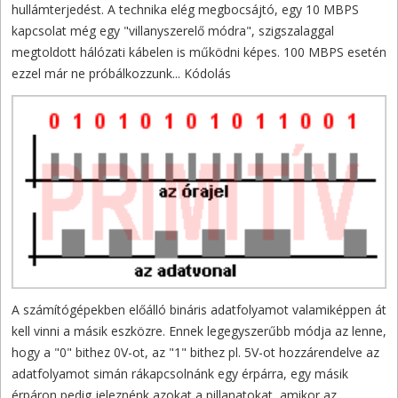
hullámterjedést. A technika elég megbocsájtó, egy 10 MBPS
kapcsolat még egy "villanyszerelő módra", szigszalaggal
megtoldott hálózati kábelen is működni képes. 100 MBPS esetén
ezzel már ne próbálkozzunk... Kódolás
A számítógépekben előálló bináris adatfolyamot valamiképpen át
kell vinni a másik eszközre. Ennek legegyszerűbb módja az lenne,
hogy a "0" bithez 0V-ot, az "1" bithez pl. 5V-ot hozzárendelve az
adatfolyamot simán rákapcsolnánk egy érpárra, egy másik
érpáron pedig jeleznénk azokat a pillanatokat, amikor az