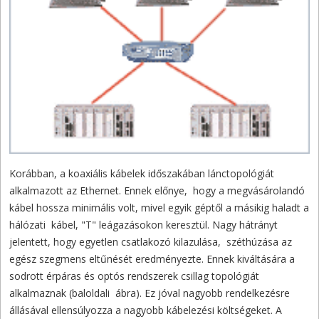
Korábban, a koaxiális kábelek időszakában lánctopológiát
alkalmazott az Ethernet. Ennek előnye, hogy a megvásárolandó
kábel hossza minimális volt, mivel egyik géptől a másikig haladt a
hálózati kábel, "T" leágazásokon keresztül. Nagy hátrányt
jelentett, hogy egyetlen csatlakozó kilazulása, széthúzása az
egész szegmens eltűnését eredményezte. Ennek kiváltására a
sodrott érpáras és optós rendszerek csillag topológiát
alkalmaznak (baloldali ábra). Ez jóval nagyobb rendelkezésre
állásával ellensúlyozza a nagyobb kábelezési költségeket. A