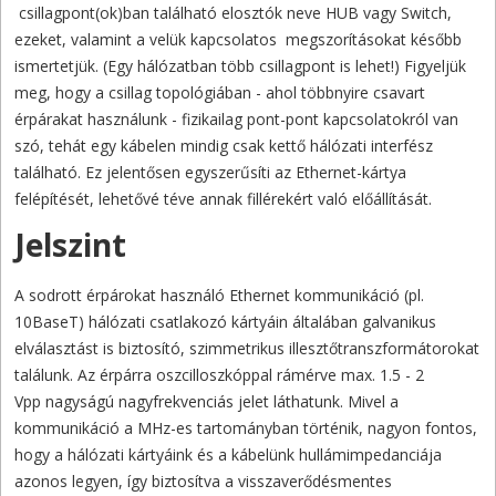
csillagpont(ok)ban található elosztók neve HUB vagy Switch,
ezeket, valamint a velük kapcsolatos megszorításokat később
ismertetjük. (Egy hálózatban több csillagpont is lehet!) Figyeljük
meg, hogy a csillag topológiában - ahol többnyire csavart
érpárakat használunk - fizikailag pont-pont kapcsolatokról van
szó, tehát egy kábelen mindig csak kettő hálózati interfész
található. Ez jelentősen egyszerűsíti az Ethernet-kártya
felépítését, lehetővé téve annak fillérekért való előállítását.
Jelszint
A sodrott érpárokat használó Ethernet kommunikáció (pl.
10BaseT) hálózati csatlakozó kártyáin általában galvanikus
elválasztást is biztosító, szimmetrikus illesztőtranszformátorokat
találunk. Az érpárra oszcilloszkóppal rámérve max. 1.5 - 2
Vpp nagyságú nagyfrekvenciás jelet láthatunk. Mivel a
kommunikáció a MHz-es tartományban történik, nagyon fontos,
hogy a hálózati kártyáink és a kábelünk hullámimpedanciája
azonos legyen, így biztosítva a visszaverődésmentes