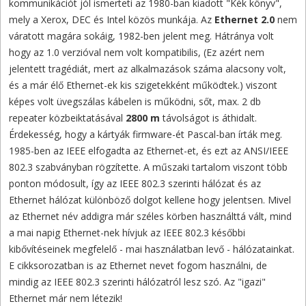
kommunikációt jól ismerteti az 1980-ban kiadott "Kék könyv",
mely a Xerox, DEC és Intel közös munkája. Az
Ethernet 2.0
nem
váratott magára sokáig, 1982-ben jelent meg. Hátránya volt
hogy az 1.0 verzióval nem volt kompatibilis, (Ez azért nem
jelentett tragédiát, mert az alkalmazások száma alacsony volt,
és a már élő Ethernet-ek kis szigetekként működtek.) viszont
képes volt üvegszálas kábelen is működni, sőt, max. 2 db
repeater közbeiktatásával
2800 m
távolságot is áthidalt.
Érdekesség, hogy a kártyák firmware-ét Pascal-ban írták meg.
1985-ben az IEEE elfogadta az Ethernet-et, és ezt az ANSI/IEEE
802.3 szabványban rögzítette. A műszaki tartalom viszont több
ponton módosult, így az IEEE 802.3 szerinti hálózat és az
Ethernet hálózat különböző dolgot kellene hogy jelentsen. Mivel
az Ethernet név addigra már széles körben használttá vált, mind
a mai napig Ethernet-nek hívjuk az IEEE 802.3 későbbi
kibővítéseinek megfelelő - mai használatban levő - hálózatainkat.
E cikksorozatban is az Ethernet nevet fogom használni, de
mindig az IEEE 802.3 szerinti hálózatról lesz szó. Az "igazi"
Ethernet már nem létezik!