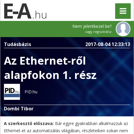
.hu
Nem jelentkezel be?
vagy regisztrálsz
Tudásbázis
2017-08-04 12:33:13
Az Ethernet-ről
alapfokon 1. rész
PID.hu
Dombi Tibor
A szerkesztő előszava:
Bár egyre gyakrabban alkalmazzuk az
Ethernet-et az automatizálás világában, részleteiben sokan nem