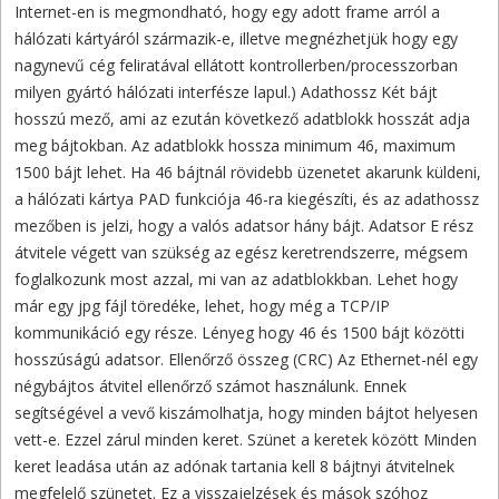
Internet-en is megmondható, hogy egy adott frame arról a
hálózati kártyáról származik-e, illetve megnézhetjük hogy egy
nagynevű cég feliratával ellátott kontrollerben/processzorban
milyen gyártó hálózati interfésze lapul.) Adathossz Két bájt
hosszú mező, ami az ezután következő adatblokk hosszát adja
meg bájtokban. Az adatblokk hossza minimum 46, maximum
1500 bájt lehet. Ha 46 bájtnál rövidebb üzenetet akarunk küldeni,
a hálózati kártya PAD funkciója 46-ra kiegészíti, és az adathossz
mezőben is jelzi, hogy a valós adatsor hány bájt. Adatsor E rész
átvitele végett van szükség az egész keretrendszerre, mégsem
foglalkozunk most azzal, mi van az adatblokkban. Lehet hogy
már egy jpg fájl töredéke, lehet, hogy még a TCP/IP
kommunikáció egy része. Lényeg hogy 46 és 1500 bájt közötti
hosszúságú adatsor. Ellenőrző összeg (CRC) Az Ethernet-nél egy
négybájtos átvitel ellenőrző számot használunk. Ennek
segítségével a vevő kiszámolhatja, hogy minden bájtot helyesen
vett-e. Ezzel zárul minden keret. Szünet a keretek között Minden
keret leadása után az adónak tartania kell 8 bájtnyi átvitelnek
megfelelő szünetet. Ez a visszajelzések és mások szóhoz