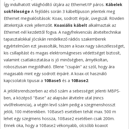
Így indulhatott világhódító útjára az Ethernet/IP páros.
Kábelek
sokfélesége
A fejlődés során 3 kábeltípuson jelentek meg
Ethernet megvalósítások: Koax, sodrott érpár, üvegszál. Röviden
áttekintjük ezek jellemzőit.
Koaxiális kábelt
alkalmaztak az
Ethernet-nél kezdettől fogva. A nagyfrekvenciás átviteltechnikai
tapasztalokkal jócskán rendelkező rádiós szakemberek
egyértelműen ezt javasolták, hiszen a koax nagy sávszélességet,
kis csillapítást és magas elektromágneses védettséget biztosít,
valamint csatlakoztatása is jó minőségben, árnyékoltan,
robosztusan megoldható. Ellene "csupán" az szól, hogy ára
magasabb mint egy sodrott érpáré. A koax-ot használó
kapcsolatok tipusai a
10Base5
és a
10Base2
.
A jelölésrendszerben az első szám a sebességet jelenti MBPS-
ben, a középső "Base" az alapsávi átvitelre utal (nincs
vivőfrekvencia), a végén levő szám pedig a szegmenshosszt
jelöli, 100 méterekben. 10Base5 esetében tehát max. 500 m
lehet egy szegmens hossza, 10Base2 esetében csak 200m.
Ennek oka, hogy a 10Base2 vékonyabb, olcsóbb koaxot