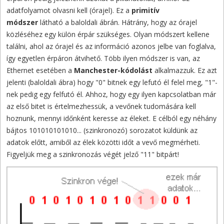
adatfolyamot olvasni kell (órajel). Ez a
primitív
módszer
látható a baloldali ábrán. Hátrány, hogy az órajel
közléséhez egy külön érpár szükséges. Olyan módszert kellene
találni, ahol az órajel és az információ azonos jelbe van foglalva,
így egyetlen érpáron átvihető. Több ilyen módszer is van, az
Ethernet esetében a
Manchester-kódolást
alkalmazzuk. Ez azt
jelenti (baloldali ábra) hogy "0" bitnek egy lefutó él felel meg, "1"-
nek pedig egy felfutó él. Ahhoz, hogy egy ilyen kapcsolatban már
az első bitet is értelmezhessük, a vevőnek tudomására kell
hoznunk, mennyi időnként keresse az éleket. E célból egy néhány
bájtos 101010101010... (szinkronozó) sorozatot küldünk az
adatok előtt, amiből az élek közötti időt a vevő megmérheti.
Figyeljük meg a szinkronozás végét jelző "11" bitpárt!