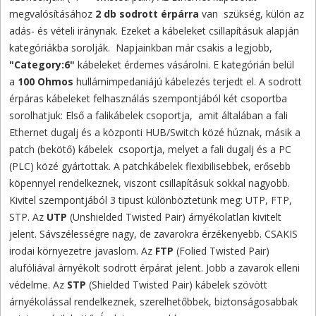
megvalósításához
2 db sodrott érpárra
van szükség, külön az
adás- és vételi iránynak. Ezeket a kábeleket csillapításuk alapján
kategóriákba sorolják. Napjainkban már csakis a legjobb,
"Category:6"
kábeleket érdemes vásárolni. E kategórián belül
a
100 Ohmos
hullámimpedaniájú kábelezés terjedt el. A sodrott
érpáras kábeleket felhasználás szempontjából két csoportba
sorolhatjuk: Első a falikábelek csoportja, amit általában a fali
Ethernet dugalj és a központi HUB/Switch közé húznak, másik a
patch (bekötő) kábelek csoportja, melyet a fali dugalj és a PC
(PLC) közé gyártottak. A patchkábelek flexibilisebbek, erősebb
köpennyel rendelkeznek, viszont csillapításuk sokkal nagyobb.
Kivitel szempontjából 3 tipust különböztetünk meg: UTP, FTP,
STP. Az
UTP
(Unshielded Twisted Pair) árnyékolatlan kivitelt
jelent. Sávszélességre nagy, de zavarokra érzékenyebb. CSAKIS
irodai környezetre javaslom. Az
FTP
(Folied Twisted Pair)
alufóliával árnyékolt sodrott érpárat jelent. Jobb a zavarok elleni
védelme. Az
STP
(Shielded Twisted Pair) kábelek szövött
árnyékolással rendelkeznek, szerelhetőbbek, biztonságosabbak