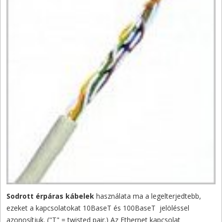
Sodrott érpáras kábelek
használata ma a legelterjedtebb,
ezeket a kapcsolatokat 10BaseT és 100BaseT jelöléssel
azonosítjuk. ("T" = twisted pair.) Az Ethernet kapcsolat