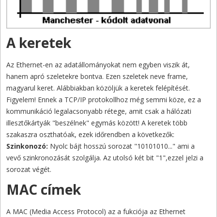
A keretek
Az Ethernet-en az adatállományokat nem egyben viszik át,
hanem apró szeletekre bontva. Ezen szeletek neve frame,
magyarul keret. Alábbiakban közöljük a keretek felépítését.
Figyelem! Ennek a TCP/IP protokollhoz még semmi köze, ez a
kommunikáció legalacsonyabb rétege, amit csak a hálózati
illesztőkártyák "beszélnek" egymás között! A keretek több
szakaszra oszthatóak, ezek időrendben a következők:
Szinkonozó:
Nyolc bájt hosszú sorozat "10101010..." ami a
vevő szinkronozását szolgálja. Az utolsó két bit "1",ezzel jelzi a
sorozat végét.
MAC címek
A MAC (Media Access Protocol) az a fukciója az Ethernet